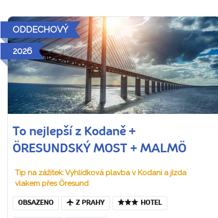
ODDECHOVÝ
2026
To nejlepší z Kodaně +
ÖRESUNDSKÝ MOST + MALMÖ
Tip na zážitek: Vyhlídková plavba v Kodani a jízda
vlakem přes Öresund
OBSAZENO
Z PRAHY
HOTEL