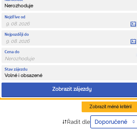
Nerozhoduje
Nejdříve od
Nejpozději do
Cena do
Stav zájezdu
Volné i obsazené
Zobrazit zájezdy
Zobrazit méně kritérií
Řadit dle
Doporučené