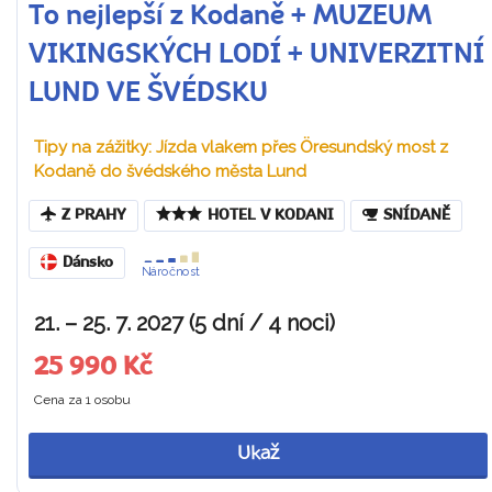
To nejlepší z Kodaně + MUZEUM
VIKINGSKÝCH LODÍ + UNIVERZITNÍ
LUND VE ŠVÉDSKU
Tipy na zážitky: Jízda vlakem přes Öresundský most z
Kodaně do švédského města Lund
Z PRAHY
HOTEL V KODANI
SNÍDANĚ
Dánsko
Náročnost
21. – 25. 7. 2027 (5 dní / 4 noci)
25 990 Kč
Cena za 1 osobu
Ukaž