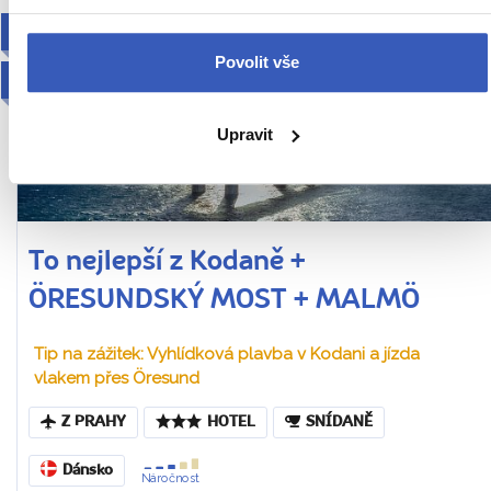
ODDECHOVÝ
Povolit vše
2027
Upravit
To nejlepší z Kodaně +
ÖRESUNDSKÝ MOST + MALMÖ
Tip na zážitek: Vyhlídková plavba v Kodani a jízda
vlakem přes Öresund
Z PRAHY
HOTEL
SNÍDANĚ
Dánsko
Náročnost