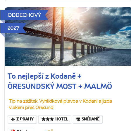
ODDECHOVÝ
2027
To nejlepší z Kodaně +
ÖRESUNDSKÝ MOST + MALMÖ
Tip na zážitek: Vyhlídková plavba v Kodani a jízda
vlakem přes Öresund
Z PRAHY
HOTEL
SNÍDANĚ