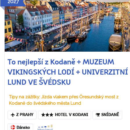
2027
To nejlepší z Kodaně + MUZEUM
VIKINGSKÝCH LODÍ + UNIVERZITNÍ
LUND VE ŠVÉDSKU
Tipy na zážitky: Jízda vlakem přes Öresundský most z
Kodaně do švédského města Lund
Z PRAHY
HOTEL V KODANI
SNÍDANĚ
Dánsko
Náročnost