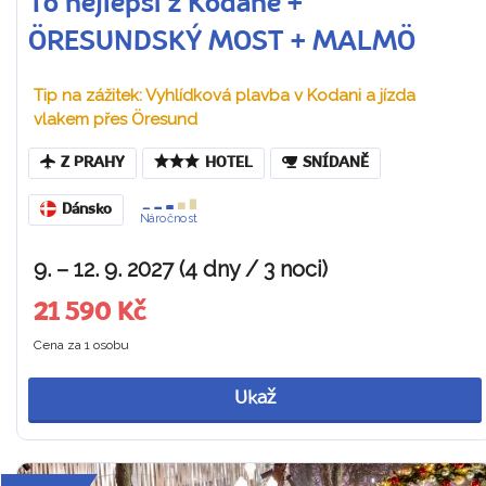
To nejlepší z Kodaně +
ÖRESUNDSKÝ MOST + MALMÖ
Tip na zážitek: Vyhlídková plavba v Kodani a jízda
vlakem přes Öresund
Z PRAHY
HOTEL
SNÍDANĚ
Dánsko
Náročnost
9. – 12. 9. 2027 (4 dny / 3 noci)
21 590 Kč
Cena za 1 osobu
Ukaž