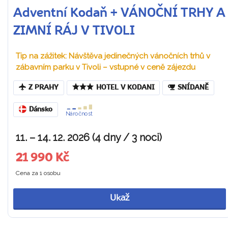
Adventní Kodaň + VÁNOČNÍ TRHY A
ZIMNÍ RÁJ V TIVOLI
Tip na zážitek: Návštěva jedinečných vánočních trhů v
zábavním parku v Tivoli – vstupné v ceně zájezdu
Z PRAHY
HOTEL V KODANI
SNÍDANĚ
Dánsko
Náročnost
11. – 14. 12. 2026 (4 dny / 3 noci)
21 990 Kč
Cena za 1 osobu
Ukaž