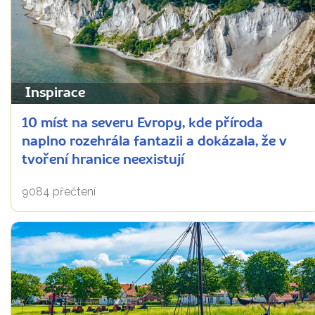
Inspirace
10 míst na severu Evropy, kde příroda
naplno rozehrála fantazii a dokázala, že v
tvoření hranice neexistují
9084 přečtení