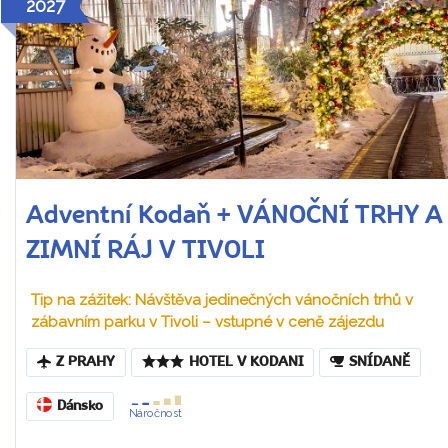
2027
Adventní Kodaň + VÁNOČNÍ TRHY A
ZIMNÍ RÁJ V TIVOLI
Tip na zážitek: Návštěva jedinečných vánočních trhů v
zábavním parku v Tivoli – vstupné v ceně zájezdu
Z PRAHY
HOTEL V KODANI
SNÍDANĚ
Dánsko
Náročnost