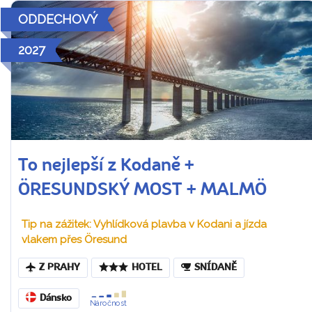
ODDECHOVÝ
2027
To nejlepší z Kodaně +
ÖRESUNDSKÝ MOST + MALMÖ
Tip na zážitek: Vyhlídková plavba v Kodani a jízda
vlakem přes Öresund
Z PRAHY
HOTEL
SNÍDANĚ
Dánsko
Náročnost