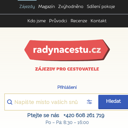
Zájezdy
Magazín
Zvýhodněno
Sdílení pokoje
Kdo jsme
Průvodci
Recenze
Kontakt
ZÁJEZDY PRO CESTOVATELE
Přihlášení
Hledat
Ptejte se nás
+420 608 261 719
Po – Pá: 8:30 – 16:00