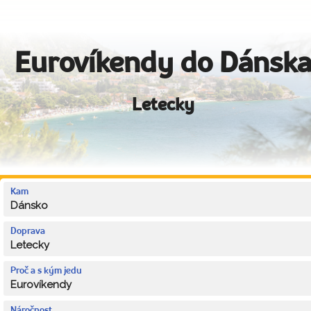
Eurovíkendy do Dánsk
Letecky
Kam
Dánsko
Doprava
Letecky
Proč a s kým jedu
Eurovíkendy
Náročnost