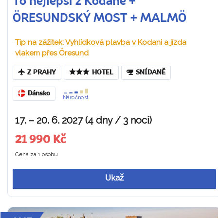
To nejlepší z Kodaně +
ÖRESUNDSKÝ MOST + MALMÖ
Tip na zážitek: Vyhlídková plavba v Kodani a jízda
vlakem přes Öresund
Z PRAHY
HOTEL
SNÍDANĚ
Dánsko
Náročnost
17. – 20. 6. 2027 (4 dny / 3 noci)
21 990 Kč
Cena za 1 osobu
Ukaž