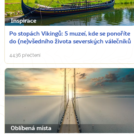
Inspirace
Po stopách Vikingů: 5 muzeí, kde se ponoříte
do (ne)všedního života severských válečníků
4436 přečtení
Oblíbená místa