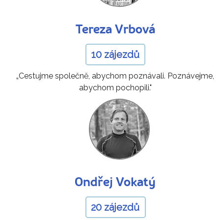
Tereza Vrbová
10 zájezdů
„Cestujme společně, abychom poznávali. Poznávejme,
abychom pochopili."
Ondřej Vokatý
20 zájezdů