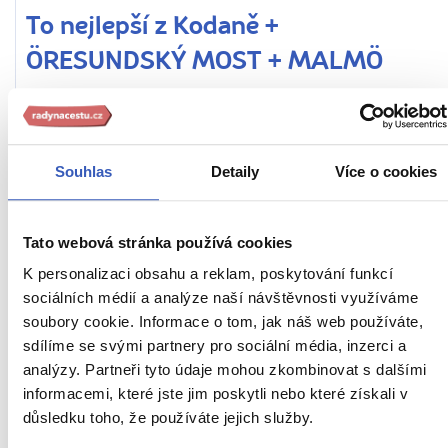
To nejlepší z Kodaně +
ÖRESUNDSKÝ MOST + MALMÖ
Tip na zážitek: Vyhlídková plavba v Kodani a jízda
vlakem přes Öresund
Souhlas
Detaily
Více o cookies
Z PRAHY
HOTEL
SNÍDANĚ
Dánsko
Náročnost
Tato webová stránka používá cookies
26. – 29. 8. 2027 (4 dny / 3 noci)
K personalizaci obsahu a reklam, poskytování funkcí
sociálních médií a analýze naší návštěvnosti využíváme
21 990 Kč
soubory cookie. Informace o tom, jak náš web používáte,
Cena za 1 osobu
sdílíme se svými partnery pro sociální média, inzerci a
analýzy. Partneři tyto údaje mohou zkombinovat s dalšími
Ukaž
informacemi, které jste jim poskytli nebo které získali v
důsledku toho, že používáte jejich služby.