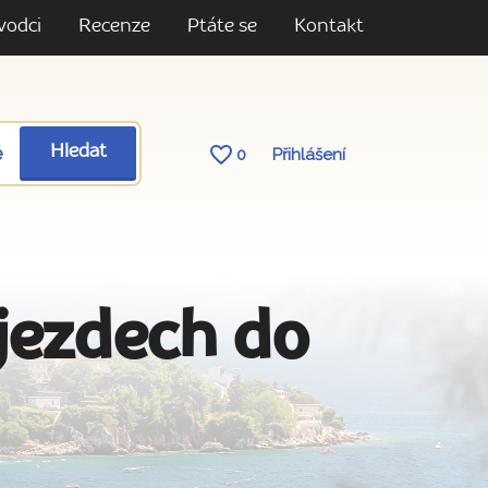
vodci
Recenze
Ptáte se
Kontakt
ě
Hledat
0
Přihlášení
ájezdech do