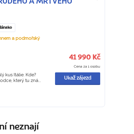
 U RUDÉHO A MRTVÉHO
Do
oblíbených
dánsko
bahnem a podmořský
41 990 Kč
Cena za 1 osobu
 kus Itálie. Kde?
Ukaž zájezd
ce, který tu zná...
ní neznají