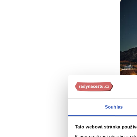
Ins
Nocl
celý
Souhlas
4316 
Tato webová stránka použív
K personalizaci obsahu a re