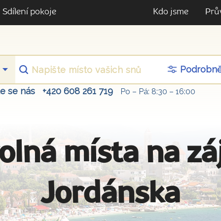
Sdílení pokoje
Kdo jsme
Prů
Podrobn
te se nás
+420 608 261 719
Po – Pá: 8:30 – 16:00
olná místa na z
Jordánska