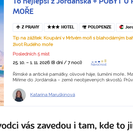
To nejlepší z Jordánska + POBYT
MOŘE
Z PRAHY
HOTEL
POLOPENZE
Jor
Tip na zážitek: Koupání v Mrtvém moři s blahodárným 
život Rudého moře
Posledních 5 míst
25. 10. – 1. 11. 2026 (8 dní / 7 nocí)
Náročnost
Římské a antické památky, olivové háje, šumění moře… Malý
Míříme do Jordánska – země neobjevených skvostů. Průvod
Katarína Maruškinová
odci vás zavedou i tam, kde to ji