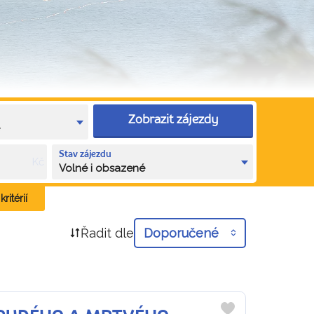
Zobrazit zájezdy
e
Stav zájezdu
Kč
Volné i obsazené
ritérií
Řadit dle
Doporučené