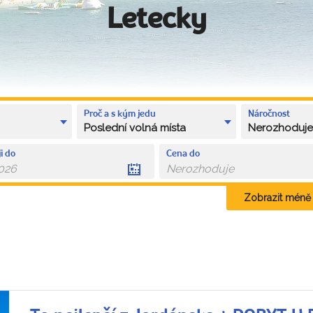
Letecky
Proč a s kým jedu
Náročnost
Poslední volná místa
Nerozhoduj
i do
Cena do
Zobrazit méně k