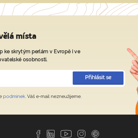
vělá místa
tup ke skrytým perlám v Evropě i ve
ovatelské osobnosti.
Přihlásit se
le
podmínek
. Váš e-mail nezneužijeme.