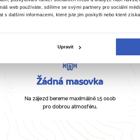
Zobrazit všechny články o Jordánsku
 náš web používáte, sdílíme se svými partnery pro sociální média
 s dalšími informacemi, které jste jim poskytli nebo které získa
Naše péče nezná hranice
Upravit
Žádná masovka
Na zájezd bereme maximálně 15 osob
pro dobrou atmosféru.