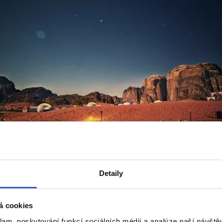
pirace
eh v růžové poušti Wádí Rum: Romantický zážite
 život
Detaily
přečtení
á cookies
klam, poskytování funkcí sociálních médií a analýze naší návšt