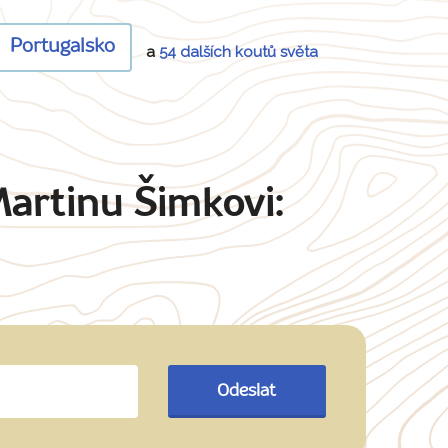
Portugalsko
a
54 dalších koutů světa
Martinu Šimkovi:
Odeslat