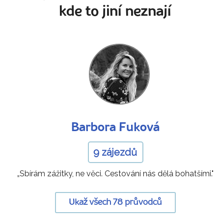
kde to jiní neznají
Barbora Fuková
9 zájezdů
„Sbírám zážitky, ne věci. Cestování nás dělá bohatšími."
Ukaž všech 78 průvodců