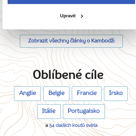
temné historie
3192 přečtení
Upravit
Zobrazit všechny články o Kambodži
Oblíbené cíle
Anglie
Belgie
Francie
Irsko
Itálie
Portugalsko
a
54 dalších koutů světa