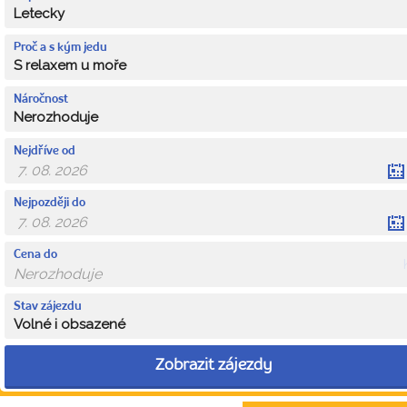
Letecky
Proč a s kým jedu
S relaxem u moře
Náročnost
Nerozhoduje
Nejdříve od
Nejpozději do
Cena do
Stav zájezdu
Volné i obsazené
Zobrazit zájezdy