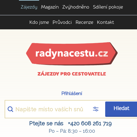
Zájezdy
Magazín
Zvýhodněno
Sdílení pokoje
Kdo jsme
Průvodci
Recenze
Kontakt
ZÁJEZDY PRO CESTOVATELE
Přihlášení
Hledat
Ptejte se nás
+420 608 261 719
Po – Pá: 8:30 – 16:00