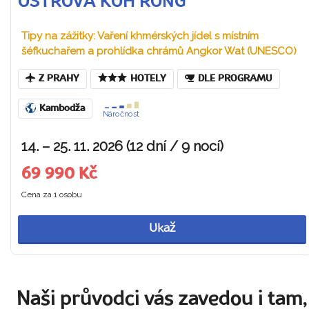
OSTROVA KOH RONG
Tipy na zážitky: Vaření khmérských jídel s místním
šéfkuchařem a prohlídka chrámů Angkor Wat (UNESCO)
Z PRAHY
HOTELY
DLE PROGRAMU
Kambodža
Náročnost
14. – 25. 11. 2026 (12 dní / 9 nocí)
69 990 Kč
Cena za 1 osobu
Ukaž
Naši průvodci vás zavedou i tam,