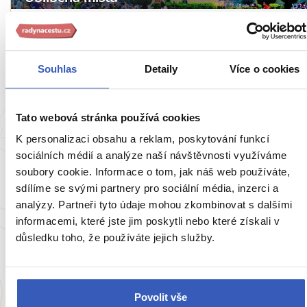
Opomíjený Battambang: nejlépe střežené
tajemství Kambodže
Souhlas
Detaily
Více o cookies
1126 přečtení
Tato webová stránka používá cookies
K personalizaci obsahu a reklam, poskytování funkcí
sociálních médií a analýze naší návštěvnosti využíváme
soubory cookie. Informace o tom, jak náš web používáte,
sdílíme se svými partnery pro sociální média, inzerci a
analýzy. Partneři tyto údaje mohou zkombinovat s dalšími
informacemi, které jste jim poskytli nebo které získali v
důsledku toho, že používáte jejich služby.
Inspirace
TOP 5 věcí, které musíte zažít v Kambodži:
Chrámy, cirkus, kokosové mléko a kapka
Povolit vše