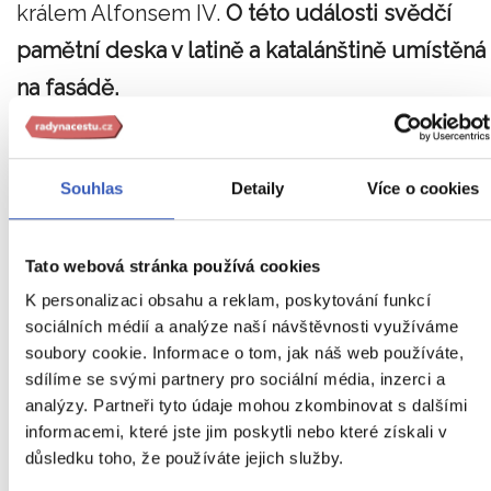
králem Alfonsem IV.
O této události svědčí
pamětní deska v latině a katalánštině umístěná
na fasádě.
Na stavbě se podílely všechny cechy čtvrti,
zejména nosiči nákladů, kteří se na stavbě
Souhlas
Detaily
Více o cookies
podíleli velkou dobrovolnou částkou a svou
prací. Zdi, boční kaple a fasády byly dokončen
Tato webová stránka používá cookies
v roce 1350.
Bohužel v roce 1379 zničil požár
K personalizaci obsahu a reklam, poskytování funkcí
sociálních médií a analýze naší návštěvnosti využíváme
značnou část budovy.
Nakonec byl 3. listopad
soubory cookie. Informace o tom, jak náš web používáte,
1383 položen poslední kámen a 15. srpna 1383
sdílíme se svými partnery pro sociální média, inzerci a
byla sloužena první mše.
analýzy. Partneři tyto údaje mohou zkombinovat s dalšími
informacemi, které jste jim poskytli nebo které získali v
Dne 2. února 1428 způsobilo zemětřesení vážn
důsledku toho, že používáte jejich služby.