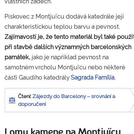
vlastních zádech.
Pískovec z Montjuïcu dodává katedrále její
charakteristickou teplou barvu a pevnost.
Zajímavostí je, že tento materiál byl také použi
při stavbě dalších významných barcelonských
památek,
jako je například pevnost na
samotném vrcholu Montjuïcu nebo některé
části Gaudího katedrály
Sagrada Família
.
Čtení:
Zájezdy do Barcelony – srovnání a
doporučení
Lomy kamene na Montjuïcu