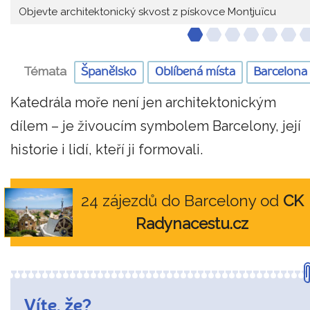
Objevte architektonický skvost z pískovce Montjuïcu
Témata
Španělsko
Oblíbená místa
Barcelona
Katedrála moře není jen architektonickým
dílem – je živoucím symbolem Barcelony, její
historie i lidí, kteří ji formovali.
24 zájezdů do Barcelony od
CK
Radynacestu.cz
Víte, že?