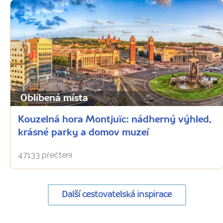
Oblíbená místa
Kouzelná hora Montjuïc: nádherný výhled,
krásné parky a domov muzeí
47133 přečtení
Další cestovatelská inspirace