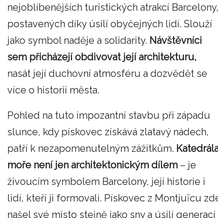
nejoblíbenějších turistických atrakcí Barcelony
postavených díky úsilí obyčejných lidí. Slouží
jako symbol naděje a solidarity.
Návštěvníci
sem přicházejí obdivovat její architekturu,
nasát její duchovní atmosféru a dozvědět se
více o historii města.
Pohled na tuto impozantní stavbu při západu
slunce, kdy pískovec získává zlatavý nádech,
patří k nezapomenutelným zážitkům.
Katedrál
moře není jen architektonickým dílem
– je
živoucím symbolem Barcelony, její historie i
lidí, kteří ji formovali. Pískovec z Montjuïcu zd
našel své místo stejně jako sny a úsilí generací