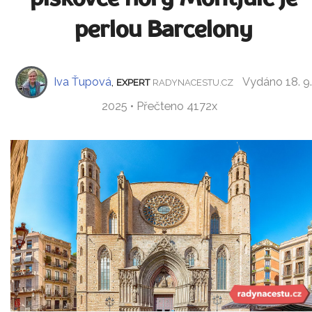
perlou Barcelony
Iva Ťupová
,
Vydáno 18. 9.
EXPERT
RADYNACESTU.CZ
2025 • Přečteno 4172x