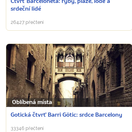
Čtvrť Barceloneta: ryby, pláže, lodě a
srdeční lidé
26427 přečtení
Oblíbená místa
Gotická čtvrť Barri Götic: srdce Barcelony
33346 přečtení