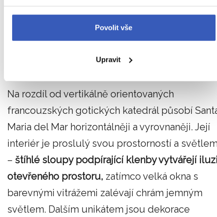
škody a zničilo růžicové okno v západním
průčelí.
Nové okno bylo dokončeno v roce
Povolit vše
1459
a sklem bylo osazeno o rok později. V
roce 1923 udělil papež Pius XI. kostelu titul
Upravit
baziliky minor.
Na rozdíl od vertikálně orientovaných
francouzských gotických katedrál působí Sant
Maria del Mar horizontálněji a vyrovnaněji. Její
interiér je proslulý svou prostorností a světle
–
štíhlé sloupy podpírající klenby vytvářejí iluz
otevřeného prostoru,
zatímco velká okna s
barevnými vitrážemi zalévají chrám jemným
světlem. Dalším unikátem jsou dekorace