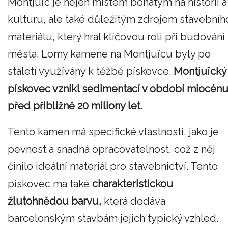
Montjuïc je nejen místem bohatým na historii a
kulturu, ale také důležitým zdrojem stavebníh
materiálu, který hrál klíčovou roli při budování
města. Lomy kamene na Montjuïcu byly po
staletí využívány k těžbě pískovce.
Montjuïcký
pískovec vznikl sedimentací v období miocén
před přibližně 20 miliony let.
Tento kámen má specifické vlastnosti, jako je
pevnost a snadná opracovatelnost, což z něj
činilo ideální materiál pro stavebnictví. Tento
pískovec má také
charakteristickou
žlutohnědou barvu,
která dodává
barcelonským stavbám jejich typický vzhled.