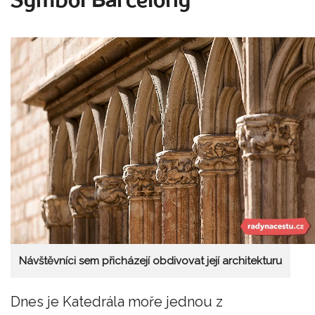
Symbol Barcelony
Návštěvníci sem přicházejí obdivovat její architekturu
Dnes je Katedrála moře jednou z