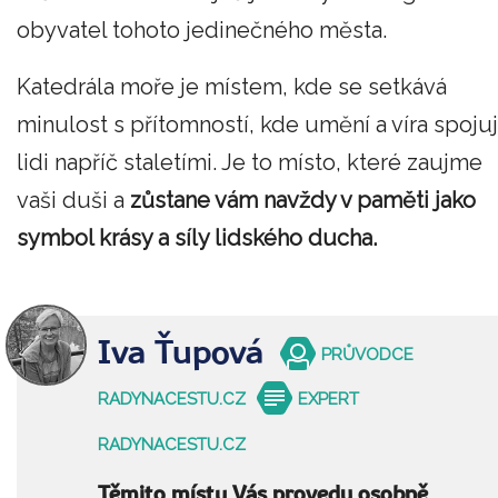
obyvatel tohoto jedinečného města.
Katedrála moře je místem, kde se setkává
minulost s přítomností, kde umění a víra spojuj
lidi napříč staletími. Je to místo, které zaujme
vaši duši a
zůstane vám navždy v paměti jako
symbol krásy a síly lidského ducha.
Iva Ťupová
PRŮVODCE
RADYNACESTU.CZ
EXPERT
RADYNACESTU.CZ
Těmito místy Vás provedu osobně