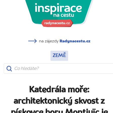
na zájezdy
Radynacestu.cz
ZEMĚ
Katedrála moře:
architektonický skvost z
pískovce hory Montjuïc je