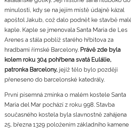
katalánské gotiky. Její historie sahá hluboko do
minulosti, kdy se na jejím místě údajně kázal
apoštol Jakub, což dalo podnět ke stavbě mal
kaple. Kaple se jmenovala Santa Maria de Les
Arenes a stála poblíž starého hřbitova za
hradbami římské Barcelony.
Právě zde byla
kolem roku 304 pohřbena svatá Eulálie,
patronka Barcelony,
jejíž tělo bylo později
přeneseno do barcelonské katedrály.
První písemná zmínka o malém kostele Santa
Maria del Mar pochází z roku 998. Stavba
současného kostela byla slavnostně zahájena
25. března 1329 položením základního kamene