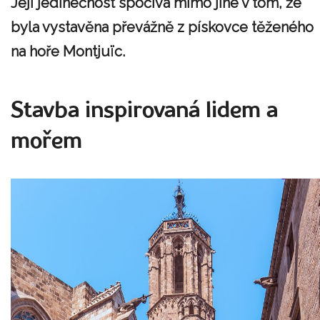
Její jedinečnost spočívá mimo jiné v tom, že
byla vystavěna převážně z pískovce těženého
na hoře Montjuïc.
Stavba inspirovaná lidem a
mořem