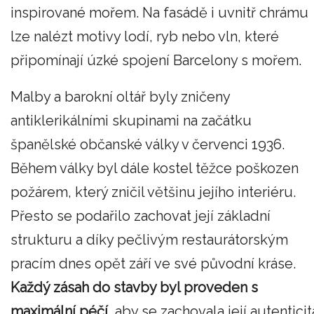
inspirované mořem. Na fasádě i uvnitř chrámu
lze nalézt motivy lodí, ryb nebo vln, které
připomínají úzké spojení Barcelony s mořem.
Malby a barokní oltář byly zničeny
antiklerikálními skupinami na začátku
španělské občanské války v červenci 1936.
Během války byl dále kostel těžce poškozen
požárem, který zničil většinu jejího interiéru.
Přesto se podařilo zachovat její základní
strukturu a díky pečlivým restaurátorským
pracím dnes opět září ve své původní kráse.
Každý zásah do stavby byl proveden s
maximální péčí,
aby se zachovala její autenticit