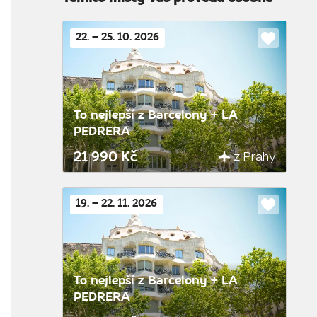
22. – 25. 10. 2026
Do
oblíbenýc
To nejlepší z Barcelony + LA
PEDRERA
z Prahy
21 990 Kč
19. – 22. 11. 2026
Do
oblíbenýc
To nejlepší z Barcelony + LA
PEDRERA