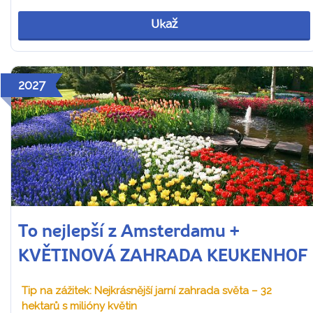
Ukaž
2027
To nejlepší z Amsterdamu +
KVĚTINOVÁ ZAHRADA KEUKENHOF
Tip na zážitek: Nejkrásnější jarní zahrada světa – 32
hektarů s milióny květin