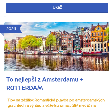
Ukaž
2026
To nejlepší z Amsterdamu +
ROTTERDAM
Tipy na zážitky: Romantická plavba po amsterdamských
grachtech a výhled z věže Euromast (185 metrů) na