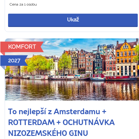
Cena za 1 osobu
Ukaž
KOMFORT
2027
To nejlepší z Amsterdamu +
ROTTERDAM + OCHUTNÁVKA
NIZOZEMSKÉHO GINU