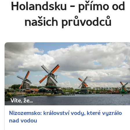
Holandsku
- přímo od
našich průvodců
Víte, že...
Nizozemsko: království vody, které vyzrálo
nad vodou