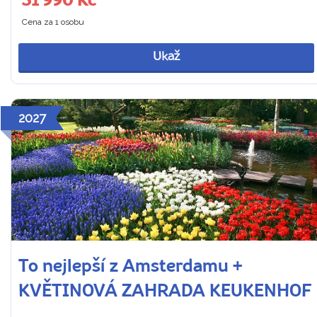
31 990 Kč
Cena za 1 osobu
Ukaž
2027
To nejlepší z Amsterdamu +
KVĚTINOVÁ ZAHRADA KEUKENHOF