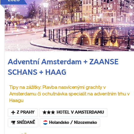
Adventní Amsterdam + ZAANSE
SCHANS + HAAG
Tipy na zážitky: Plavba nasvícenými grachty v
Amsterdamu či ochutnávka specialit na adventním trhu v
Haagu
Z PRAHY
HOTEL V AMSTERDAMU
SNÍDANĚ
Holandsko / Nizozemsko