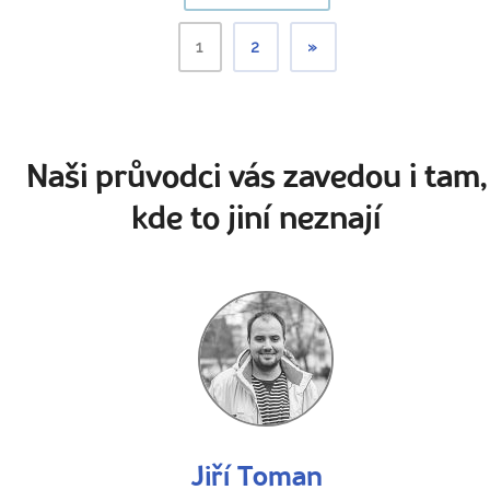
1
2
»
Naši průvodci vás zavedou i tam,
kde to jiní neznají
Jiří Toman