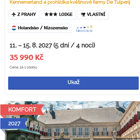
Kennemerland a prohlídka květinové farmy De Tulperij
Z PRAHY
LODGE
VLASTNÍ
Holandsko / Nizozemsko
Náročnost
11. – 15. 8. 2027 (5 dní / 4 noci)
35 990 Kč
Cena za 1 osobu
Ukaž
KOMFORT
2027