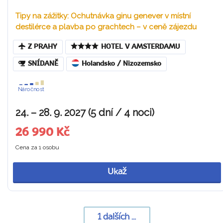
Tipy na zážitky: Ochutnávka ginu genever v místní
destilérce a plavba po grachtech – v ceně zájezdu
Z PRAHY
HOTEL V AMSTERDAMU
SNÍDANĚ
Holandsko / Nizozemsko
Náročnost
24. – 28. 9. 2027 (5 dní / 4 noci)
26 990 Kč
Cena za 1 osobu
Ukaž
1
dalších ...