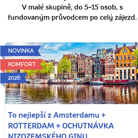
V malé skupině, do 5-15 osob, s
fundovaným průvodcem po celý zájezd.
NOVINKA
KOMFORT
2026
To nejlepší z Amsterdamu +
ROTTERDAM + OCHUTNÁVKA
NIZOZEMSKÉHO GINU