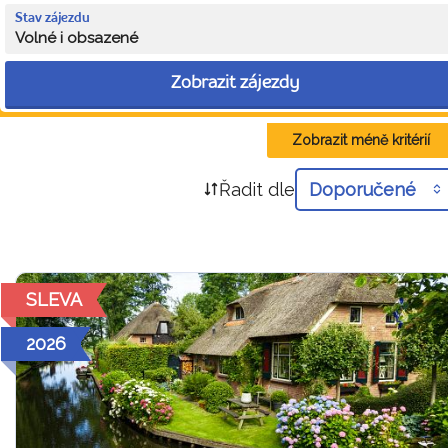
Stav zájezdu
Volné i obsazené
Zobrazit zájezdy
Zobrazit méně kritérií
Řadit dle
Doporučené
SLEVA
2026