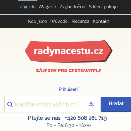
Zájezdy
Magazín
Zvýhodněno
Sdílení pokoje
Kdo jsme
Průvodci
Recenze
Kontakt
ZÁJEZDY PRO CESTOVATELE
Přihlášení
Hledat
Ptejte se nás
+420 608 261 719
Po – Pá: 8:30 – 16:00