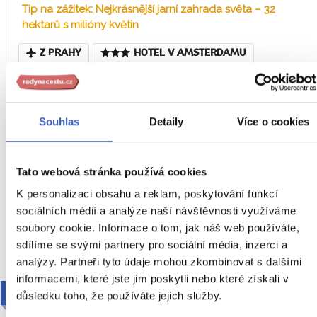
Tip na zážitek: Nejkrásnější jarní zahrada světa – 32
hektarů s milióny květin
Z PRAHY
HOTEL V AMSTERDAMU
SNÍDANĚ
Holandsko / Nizozemsko
Náročnost
Souhlas
Detaily
Více o cookies
28. 4. – 2. 5. 2027 (5 dní / 4 noci)
Tato webová stránka používá cookies
29 990 Kč
K personalizaci obsahu a reklam, poskytování funkcí
Cena za 1 osobu
sociálních médií a analýze naší návštěvnosti využíváme
soubory cookie. Informace o tom, jak náš web používáte,
Ukaž
sdílíme se svými partnery pro sociální média, inzerci a
analýzy. Partneři tyto údaje mohou zkombinovat s dalšími
informacemi, které jste jim poskytli nebo které získali v
2027
důsledku toho, že používáte jejich služby.