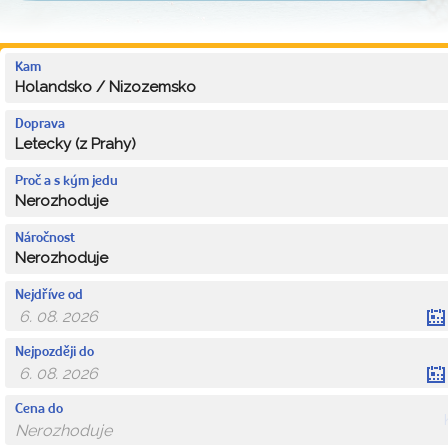
Kam
Holandsko / Nizozemsko
Doprava
Letecky (z Prahy)
Proč a s kým jedu
Nerozhoduje
Náročnost
Nerozhoduje
Nejdříve od
Nejpozději do
Cena do