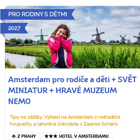
PRO RODINY S DĚTMI
2027
Amsterdam pro rodiče a děti + SVĚT
MINIATUR + HRAVÉ MUZEUM
NEMO
Tipy na zážitky: Výhled na Amsterdam z netradiční
houpačky a lahodná čokoláda v Zaanse Schans
Z PRAHY
HOTEL V AMSTERDAMU