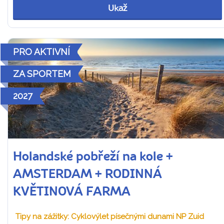
Ukaž
PRO AKTIVNÍ
ZA SPORTEM
2027
Holandské pobřeží na kole +
AMSTERDAM + RODINNÁ
KVĚTINOVÁ FARMA
Tipy na zážitky: Cyklovýlet písečnými dunami NP Zuid