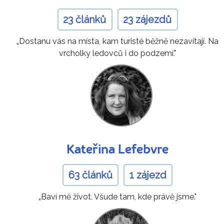
23 článků
23 zájezdů
„Dostanu vás na místa, kam turisté běžně nezavítají. Na
vrcholky ledovců i do podzemí."
Kateřina Lefebvre
63 článků
1 zájezd
„Baví mě život. Všude tam, kde právě jsme."