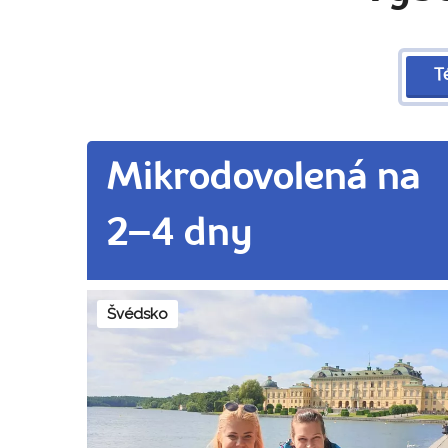
T
Mikrodovolená na
2–4 dny
Švédsko