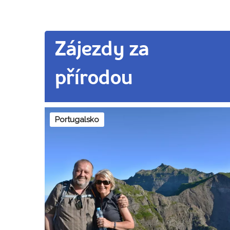
Zájezdy za
přírodou
Portugalsko