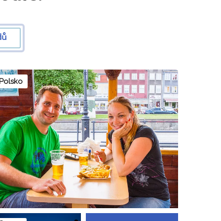
dů
Polsko