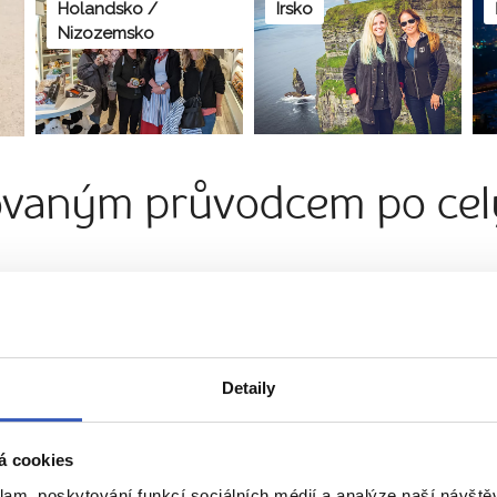
Holandsko /
Irsko
Nizozemsko
ovaným průvodcem po celý
Anglie / Velká Británie
Detaily
á cookies
klam, poskytování funkcí sociálních médií a analýze naší návšt