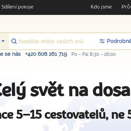
Sdílení pokoje
Kdo jsme
Prů
Podrobn
te se nás
+420 608 261 719
Po – Pá: 8:30 – 16:00
elý svět na dos
ce 5–15 cestovatelů, ne 