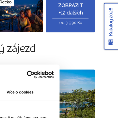
Řecko
ZOBRAZIT
Katalog 2026
+12 dalších
od 3 990 Kč
 zájezd
Švédsko
Více o cookies
ěvnosti využíváme soubory