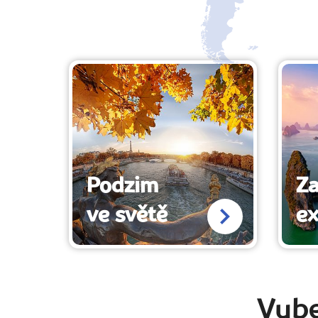
Podzim
Z
ve světě
ex
Vybe