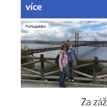
více
Portugalsko
Za záž