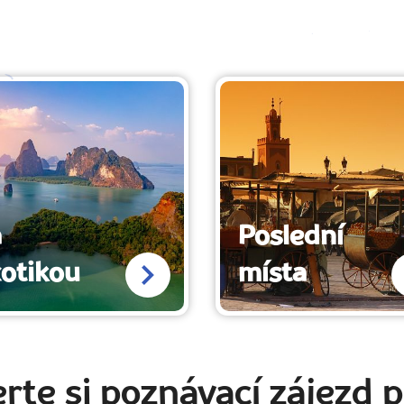
a
Poslední
otikou
místa
rte si poznávací zájezd p