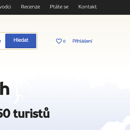
vodci
Recenze
Ptáte se
Kontakt
ě
Hledat
0
Přihlášení
ah
50 turistů