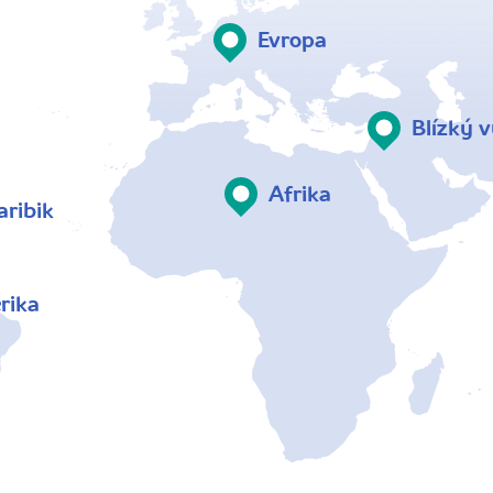
Evropa
Blízký 
Afrika
aribik
rika