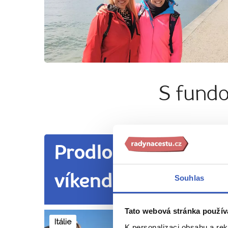
S fund
Prodloužené
víkendy
Souhlas
Tato webová stránka použív
Itálie
K personalizaci obsahu a re