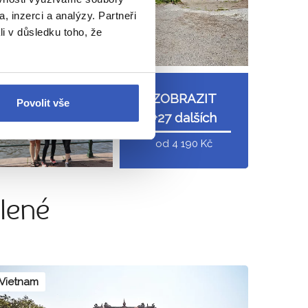
, inzerci a analýzy. Partneři
li v důsledku toho, že
Holandsko /
ZOBRAZIT
Povolit vše
Nizozemsko
+27 dalších
od 4 190 Kč
lené
Vietnam