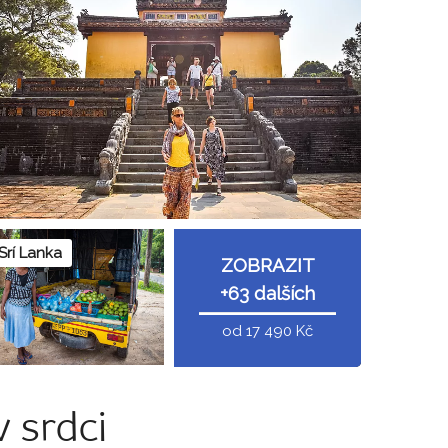
Srí Lanka
ZOBRAZIT
+63 dalších
od 17 490 Kč
v srdci