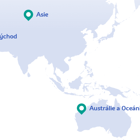
Asie
východ
Austrálie a Oceán