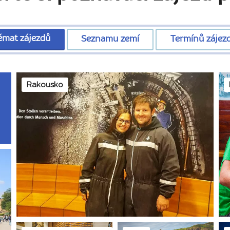
émat zájezdů
Seznamu zemí
Termínů zájez
Rakousko