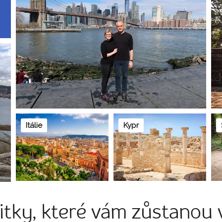
Itálie
Kypr
itky, které vám zůstanou 