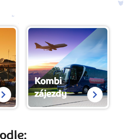
Kombi
zájezdy
odle: