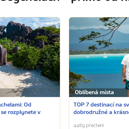
Oblíbená místa
ychelami: Od
TOP 7 destinací na sv
se rozplynete v
dobrodružné a krásné
4469 přečtení