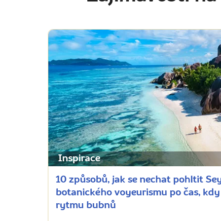
Inspirace
10 způsobů, jak se nechat pohltit Se
botanického voyeurismu po čas, kdy 
rytmu bubnů