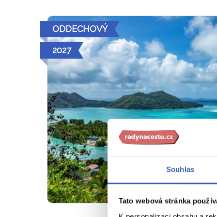
ODDECHOVÝ
2027
Souhlas
Tato webová stránka použív
K personalizaci obsahu a re