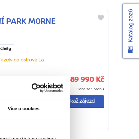
Katalog 2026
DNÍ PARK MORNE
Do
oblíbených
chely
 želv na ostrově La
89 990 Kč
Cena za 1 osobu
 odpočinek na
a národního parku
Ukaž zájezd
Více o cookies
ěvnosti využíváme soubory