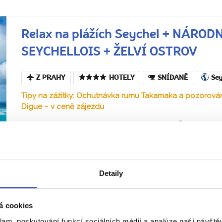
Relax na plážích Seychel + NÁRO
SEYCHELLOIS + ŽELVÍ OSTROV
Z PRAHY
HOTELY
SNÍDANĚ
Sey
Tipy na zážitky: Ochutnávka rumu Takamaka a pozorování
Digue – v ceně zájezdu
28. 10. – 6. 11. 2027 (10 dní / 7 nocí)
Náročnost
Tropický ráj Indického oceánu už čeká… Budete si užívat
bělostných plážích i svět pod hladinou. Čeká vás přírod
Morne...
Detaily
Jana Laníková
á cookies
klam, poskytování funkcí sociálních médií a analýze naší návšt