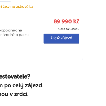
 želv na ostrově La
89 990 Kč
Cena za 1 osobu
 odpočinek na
a národního parku
Ukaž zájezd
estovatele?
 po celý zájezd.
ou v srdci.