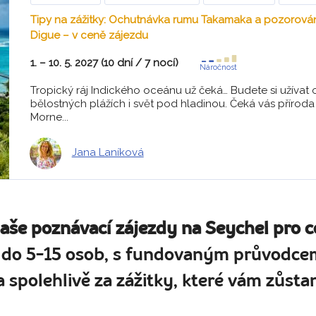
Tipy na zážitky: Ochutnávka rumu Takamaka a pozorování
Digue – v ceně zájezdu
1. – 10. 5. 2027 (10 dní / 7 nocí)
Náročnost
Tropický ráj Indického oceánu už čeká… Budete si užívat
bělostných plážích i svět pod hladinou. Čeká vás přírod
Morne...
Jana Laníková
naše poznávací zájezdy na Seychel pro c
 do 5-15 osob, s fundovaným průvodcem
 spolehlivě za zážitky, které vám zůstan