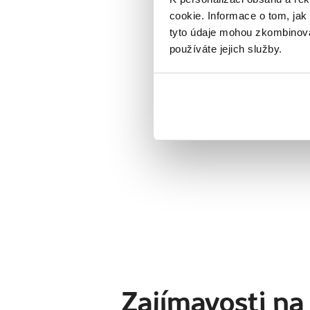
cookie. Informace o tom, jak
Naši prův
tyto údaje mohou zkombinovat
používáte jejich služby.
Zajímavosti na