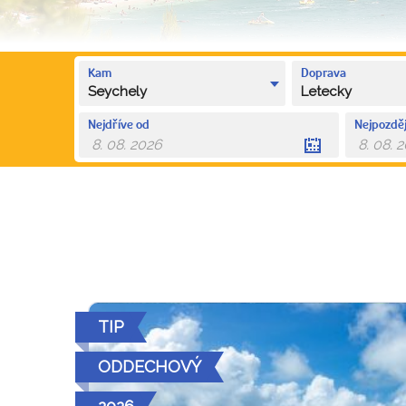
Kam
Doprava
Seychely
Letecky
Nejdříve od
Nejpozděj
TIP
ODDECHOVÝ