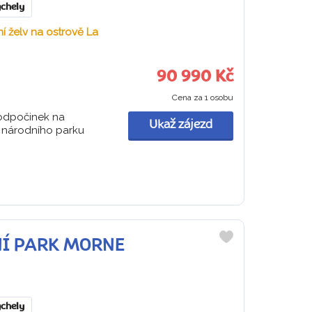
chely
 želv na ostrově La
90 990 Kč
Cena za 1 osobu
 odpočinek na
Ukaž zájezd
a národního parku
DNÍ PARK MORNE
Do
oblíbených
chely