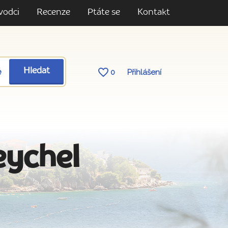
vodci
Recenze
Ptáte se
Kontakt
ě
Hledat
0
Přihlášení
eychel