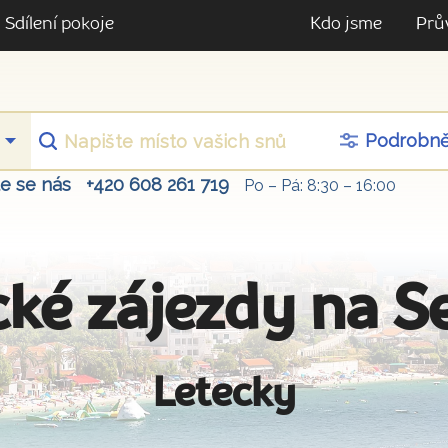
Sdílení pokoje
Kdo jsme
Prů
Podrobn
te se nás
+420 608 261 719
Po – Pá: 8:30 – 16:00
cké zájezdy na S
Letecky