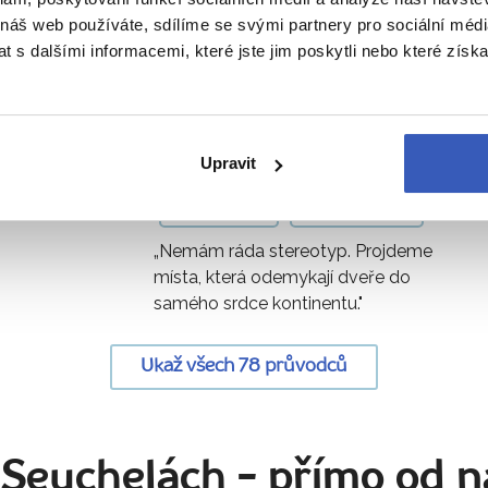
 náš web používáte, sdílíme se svými partnery pro sociální média
odci vás zavedou i tam, kde to ji
 s dalšími informacemi, které jste jim poskytli nebo které získa
Jana Laníková
Upravit
51 článků
30 zájezdů
„Nemám ráda stereotyp. Projdeme
místa, která odemykají dveře do
samého srdce kontinentu."
Ukaž všech 78 průvodců
 Seychelách
- přímo od n