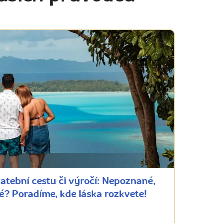
atební cestu či výročí: Nepoznané,
? Poradíme, kde láska rozkvete!