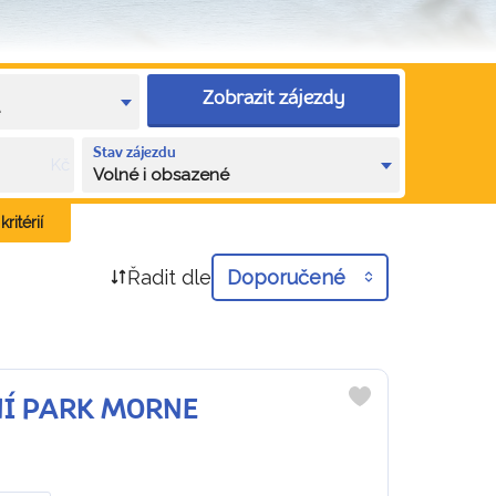
Zobrazit zájezdy
e
Stav zájezdu
Kč
Volné i obsazené
ritérií
Řadit dle
Doporučené
DNÍ PARK MORNE
Do
oblíbených