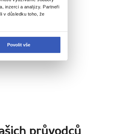
, inzerci a analýzy. Partneři
ní neznají
li v důsledku toho, že
Povolit vše
ašich průvodců