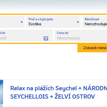
Proč a s kým jedu
Náročnost
Exotika
Nerozhoduj
i do
Cena do
Zobrazit méně k
Relax na plážích Seychel + NÁRO
SEYCHELLOIS + ŽELVÍ OSTROV