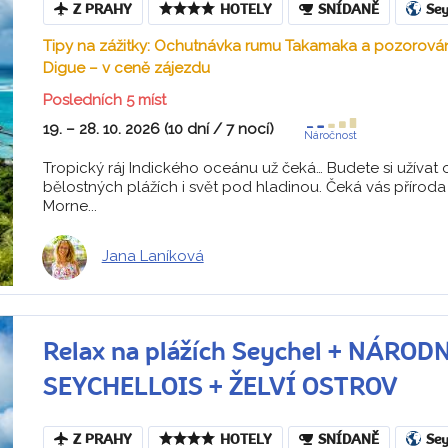
Z PRAHY
HOTELY
SNÍDANĚ
Sey
Tipy na zážitky: Ochutnávka rumu Takamaka a pozorování
Digue – v ceně zájezdu
Posledních 5 míst
19. – 28. 10. 2026 (10 dní / 7 nocí)
Náročnost
Tropický ráj Indického oceánu už čeká… Budete si užívat
bělostných plážích i svět pod hladinou. Čeká vás přírod
Morne...
Jana Laníková
Relax na plážích Seychel + NÁRO
SEYCHELLOIS + ŽELVÍ OSTROV
Z PRAHY
HOTELY
SNÍDANĚ
Sey