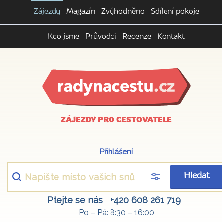
Zájezdy
Magazín
Zvýhodněno
Sdílení pokoje
Kdo jsme
Průvodci
Recenze
Kontakt
ZÁJEZDY PRO CESTOVATELE
Přihlášení
Hledat
Ptejte se nás
+420 608 261 719
Po – Pá: 8:30 – 16:00