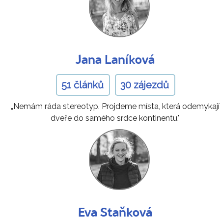
Jana Laníková
51 článků
30 zájezdů
„Nemám ráda stereotyp. Projdeme místa, která odemykají
dveře do samého srdce kontinentu."
Eva Staňková