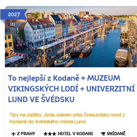
2027
To nejlepší z Kodaně + MUZEUM
VIKINGSKÝCH LODÍ + UNIVERZITNÍ
LUND VE ŠVÉDSKU
Tipy na zážitky: Jízda vlakem přes Öresundský most z
Kodaně do švédského města Lund
Z PRAHY
HOTEL V KODANI
SNÍDANĚ