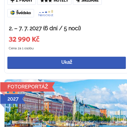
Z PRAHY
HOTELY
SNÍDANĚ
Švédsko
Náročnost
2. – 7. 7. 2027 (6 dní / 5 nocí)
32 990 Kč
Cena za 1 osobu
Ukaž
FOTOREPORTÁŽ
2027