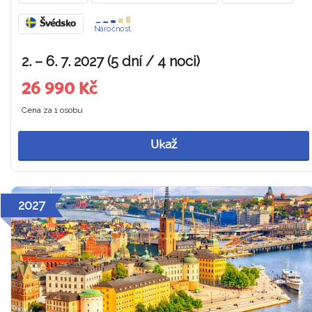
Švédsko
Náročnost
2. – 6. 7. 2027 (5 dní / 4 noci)
26 990 Kč
Cena za 1 osobu
Ukaž
2027