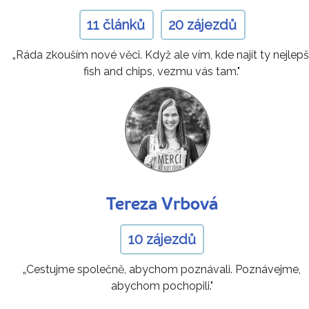
11 článků
20 zájezdů
„Ráda zkouším nové věci. Když ale vím, kde najít ty nejlepš
fish and chips, vezmu vás tam."
Tereza Vrbová
10 zájezdů
„Cestujme společně, abychom poznávali. Poznávejme,
abychom pochopili."