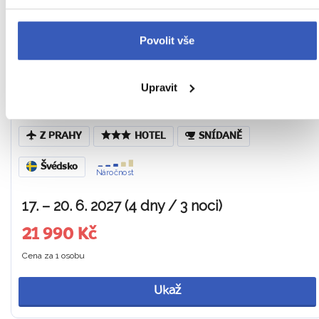
To nejlepší z Kodaně +
Povolit vše
ÖRESUNDSKÝ MOST + MALMÖ
Upravit
Tip na zážitek: Vyhlídková plavba v Kodani a jízda
vlakem přes Öresund
Z PRAHY
HOTEL
SNÍDANĚ
Švédsko
Náročnost
17. – 20. 6. 2027 (4 dny / 3 noci)
21 990 Kč
Cena za 1 osobu
Ukaž