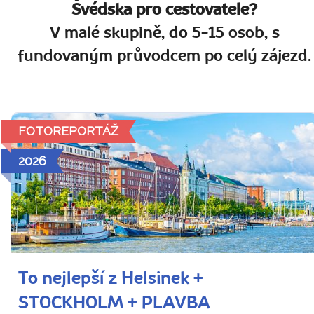
Švédska pro cestovatele?
V malé skupině, do 5-15 osob, s
fundovaným průvodcem po celý zájezd.
FOTOREPORTÁŽ
2026
To nejlepší z Helsinek +
STOCKHOLM + PLAVBA