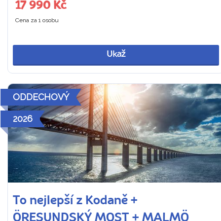
17 990 Kč
Cena za 1 osobu
Ukaž
ODDECHOVÝ
2026
To nejlepší z Kodaně +
ÖRESUNDSKÝ MOST + MALMÖ