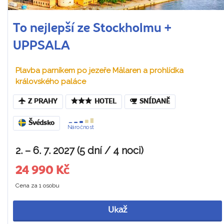
To nejlepší ze Stockholmu +
UPPSALA
Plavba parníkem po jezeře Mälaren a prohlídka
královského paláce
Z PRAHY
HOTEL
SNÍDANĚ
Švédsko
Náročnost
2. – 6. 7. 2027 (5 dní / 4 noci)
24 990 Kč
Cena za 1 osobu
Ukaž