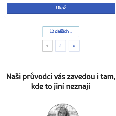
Ukaž
12
dalších ...
1
2
»
Naši průvodci vás zavedou i tam,
kde to jiní neznají