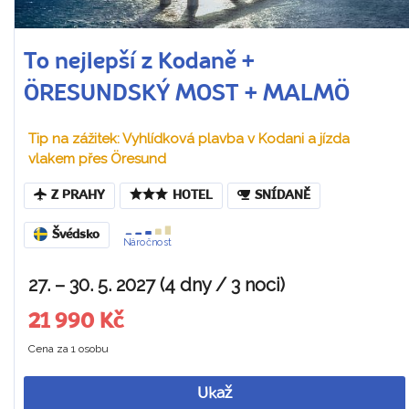
To nejlepší z Kodaně +
ÖRESUNDSKÝ MOST + MALMÖ
Tip na zážitek: Vyhlídková plavba v Kodani a jízda
vlakem přes Öresund
Z PRAHY
HOTEL
SNÍDANĚ
Švédsko
Náročnost
27. – 30. 5. 2027 (4 dny / 3 noci)
21 990 Kč
Cena za 1 osobu
Ukaž