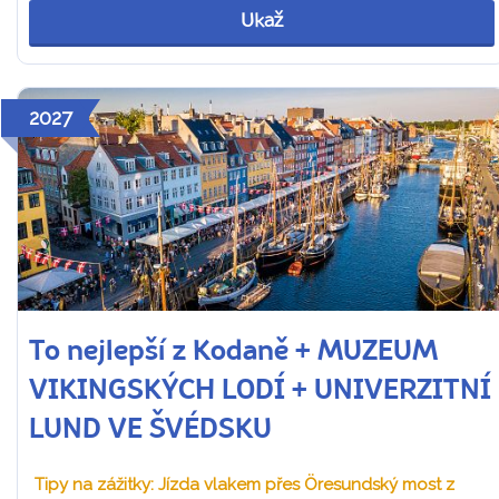
Ukaž
2027
To nejlepší z Kodaně + MUZEUM
VIKINGSKÝCH LODÍ + UNIVERZITNÍ
LUND VE ŠVÉDSKU
Tipy na zážitky: Jízda vlakem přes Öresundský most z