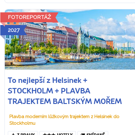
FOTOREPORTÁŽ
2027
To nejlepší z Helsinek +
STOCKHOLM + PLAVBA
TRAJEKTEM BALTSKÝM MOŘEM
Plavba moderním lůžkovým trajektem z Helsinek do
Stockholmu