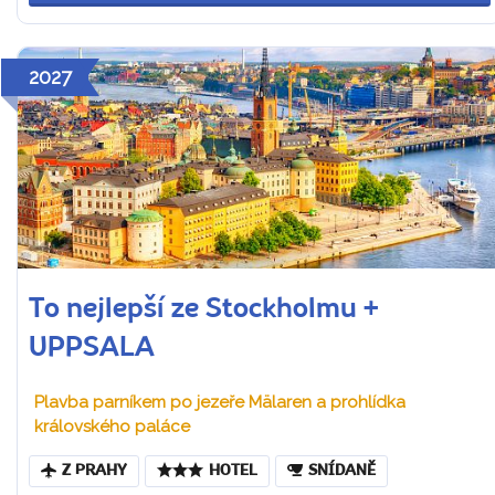
2027
To nejlepší ze Stockholmu +
UPPSALA
Plavba parníkem po jezeře Mälaren a prohlídka
královského paláce
Z PRAHY
HOTEL
SNÍDANĚ