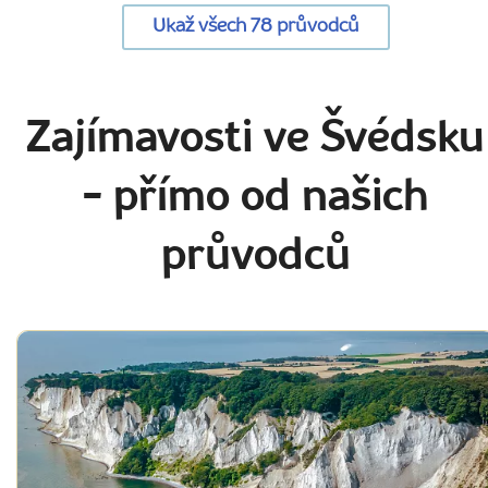
Ukaž všech 78 průvodců
Zajímavosti ve Švédsku
- přímo od našich
průvodců