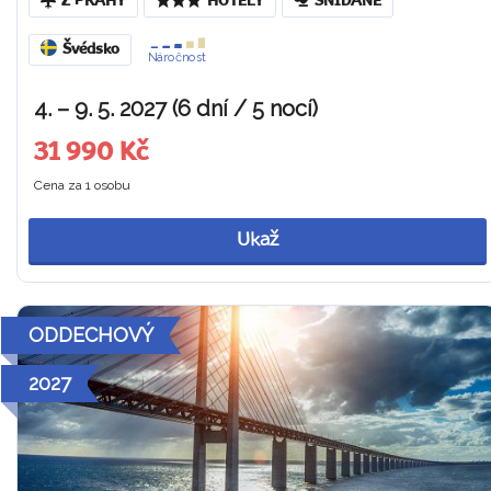
Z PRAHY
HOTELY
SNÍDANĚ
Švédsko
Náročnost
4. – 9. 5. 2027 (6 dní / 5 nocí)
31 990 Kč
Cena za 1 osobu
Ukaž
ODDECHOVÝ
2027