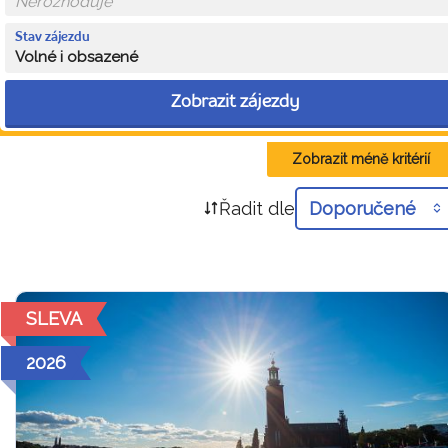
Stav zájezdu
Volné i obsazené
Zobrazit zájezdy
Zobrazit méně kritérií
Řadit dle
Doporučené
SLEVA
2026