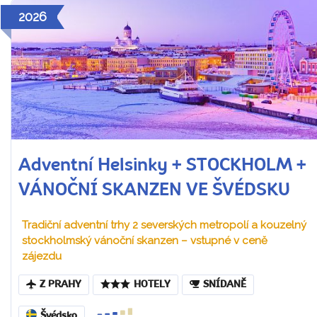
2026
Adventní Helsinky + STOCKHOLM +
VÁNOČNÍ SKANZEN VE ŠVÉDSKU
Tradiční adventní trhy 2 severských metropolí a kouzelný
stockholmský vánoční skanzen – vstupné v ceně
zájezdu
Z PRAHY
HOTELY
SNÍDANĚ
Švédsko