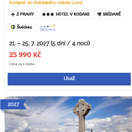
Kodaně do švédského města Lund
Z PRAHY
HOTEL V KODANI
SNÍDANĚ
Švédsko
Náročnost
21. – 25. 7. 2027 (5 dní / 4 noci)
25 990 Kč
Cena za 1 osobu
Ukaž
2027