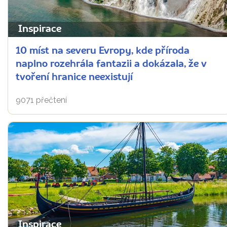
Inspirace
10 míst na severu Evropy, kde příroda
naplno rozehrála fantazii a dokázala, že v
tvoření hranice neexistují
9071 přečtení
Inspirace