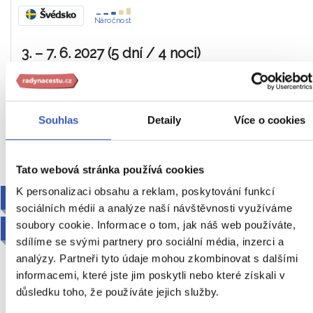
Švédsko
Náročnost
3. – 7. 6. 2027 (5 dní / 4 noci)
23 990 Kč
Cena za 1 osobu
Souhlas
Detaily
Více o cookies
Ukaž
Tato webová stránka používá cookies
K personalizaci obsahu a reklam, poskytování funkcí
ODDECHOVÝ
sociálních médií a analýze naší návštěvnosti využíváme
soubory cookie. Informace o tom, jak náš web používáte,
2027
sdílíme se svými partnery pro sociální média, inzerci a
analýzy. Partneři tyto údaje mohou zkombinovat s dalšími
informacemi, které jste jim poskytli nebo které získali v
důsledku toho, že používáte jejich služby.