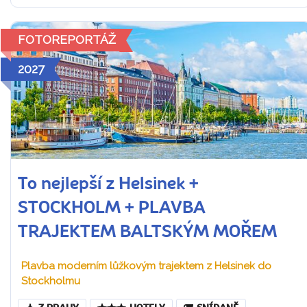
FOTOREPORTÁŽ
2027
To nejlepší z Helsinek +
STOCKHOLM + PLAVBA
TRAJEKTEM BALTSKÝM MOŘEM
Plavba moderním lůžkovým trajektem z Helsinek do
Stockholmu