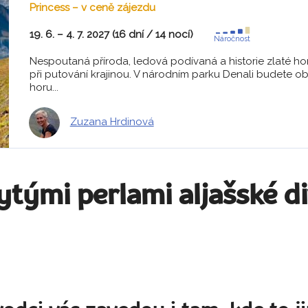
Princess – v ceně zájezdu
19. 6. – 4. 7. 2027 (16 dní / 14 nocí)
Náročnost
Nespoutaná příroda, ledová podívaná a historie zlaté hor
při putování krajinou. V národním parku Denali budete ob
horu...
Zuzana Hrdinová
ytými perlami aljašské d