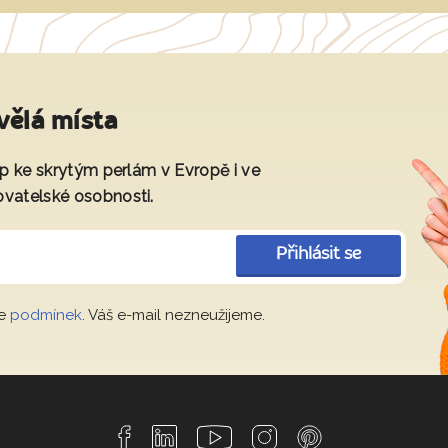
vělá místa
tup ke skrytým perlám v Evropě i ve
ovatelské osobnosti.
Přihlásit se
le
podmínek
. Váš e-mail nezneužijeme.