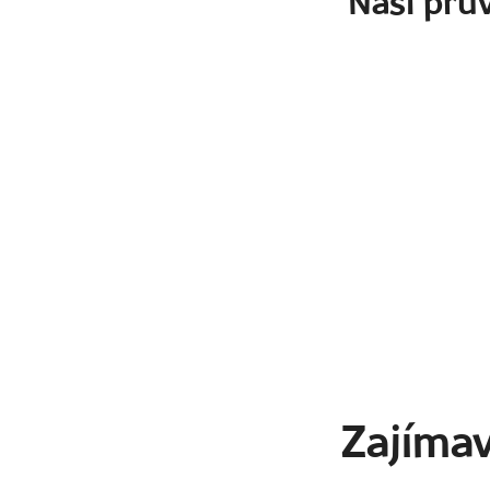
Naši prův
Zajíma