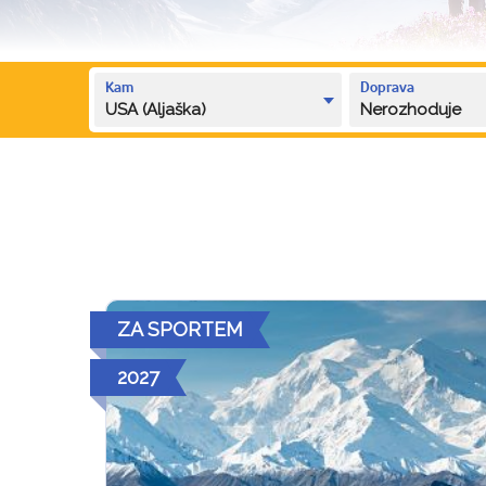
Kam
Doprava
USA (Aljaška)
Nerozhoduje
ZA SPORTEM
2027