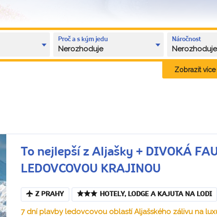
Proč a s kým jedu
Náročnost
Nerozhoduje
Nerozhoduj
Zobrazit více k
To nejlepší z Aljašky + DIVOKÁ 
LEDOVCOVOU KRAJINOU
Z PRAHY
HOTELY, LODGE A KAJUTA NA LODI
7 dní plavby ledovcovou oblastí Aljašského zálivu na luxu