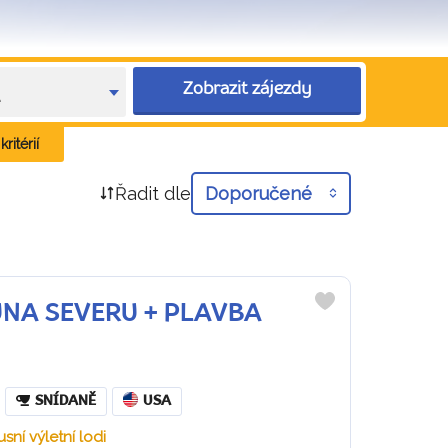
Zobrazit zájezdy
e
ritérií
Řadit dle
Doporučené
FAUNA SEVERU + PLAVBA
Do
oblíbených
SNÍDANĚ
USA
sní výletní lodi