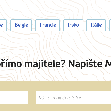
ie
Belgie
Francie
Irsko
Itálie
přímo majitele? Napište 