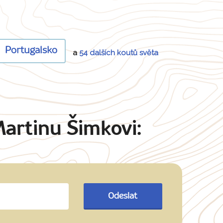
Portugalsko
a
54 dalších koutů světa
Martinu Šimkovi:
Odeslat