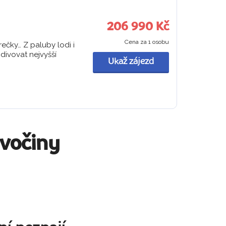
206 990 Kč
Cena za 1 osobu
ečky… Z paluby lodi i
divovat nejvyšší
Ukaž zájezd
ivočiny