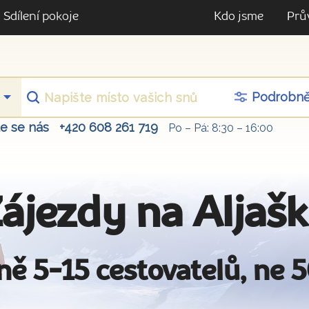
Sdílení pokoje
Kdo jsme
Prů
Podrobn
te se nás
+420 608 261 719
Po – Pá: 8:30 – 16:00
ájezdy na Aljaš
ně 5-15 cestovatelů, ne 5