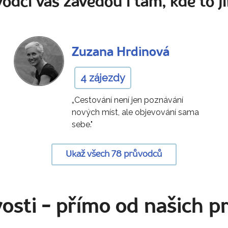
odci vás zavedou i tam, kde to ji
Zuzana Hrdinová
4 zájezdy
„Cestování není jen poznávání
nových míst, ale objevování sama
sebe."
Ukaž všech 78 průvodců
vosti
- přímo od našich 