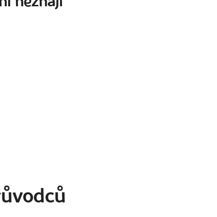
ní neznají
průvodců