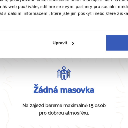
 náš web používáte, sdílíme se svými partnery pro sociální média
 s dalšími informacemi, které jste jim poskytli nebo které získa
Zobrazit všechny články o USA
Naše péče nezná hranice
Upravit
Žádná masovka
Na zájezd bereme maximálně 15 osob
pro dobrou atmosféru.