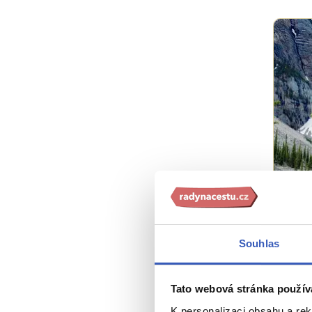
Ins
10 d
Souhlas
vrch
nez
Tato webová stránka použív
1001 
K personalizaci obsahu a re