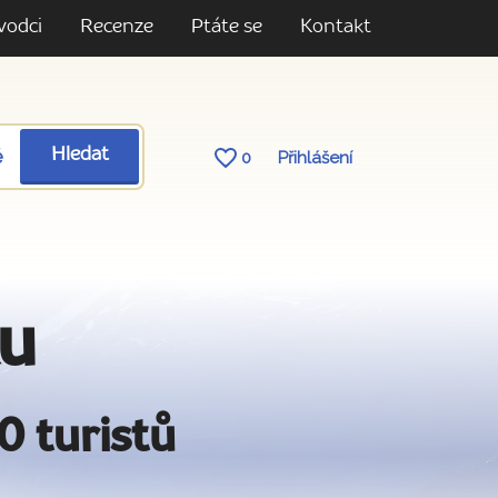
vodci
Recenze
Ptáte se
Kontakt
ě
Hledat
0
Přihlášení
ku
0 turistů