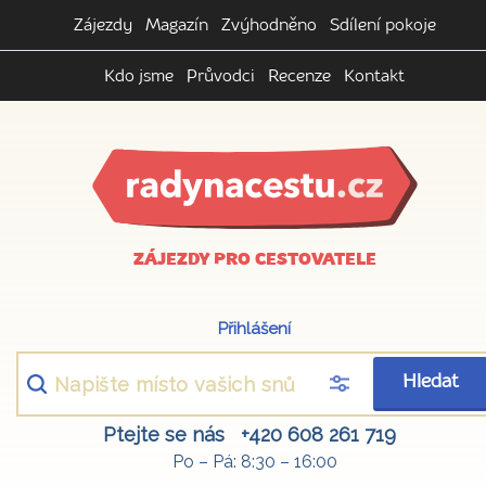
Zájezdy
Magazín
Zvýhodněno
Sdílení pokoje
Kdo jsme
Průvodci
Recenze
Kontakt
ZÁJEZDY PRO CESTOVATELE
Přihlášení
Hledat
Ptejte se nás
+420 608 261 719
Po – Pá: 8:30 – 16:00