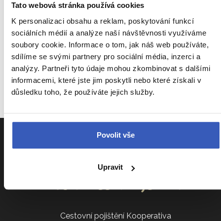
Tato webová stránka používá cookies
K personalizaci obsahu a reklam, poskytování funkcí
sociálních médií a analýze naší návštěvnosti využíváme
Zasílat newsletter z radynacestu.cz
soubory cookie. Informace o tom, jak náš web používáte,
sdílíme se svými partnery pro sociální média, inzerci a
Jméno, příjmení a email jsou povinné. Vaše osobní
analýzy. Partneři tyto údaje mohou zkombinovat s dalšími
údaje nezneužijeme.
informacemi, které jste jim poskytli nebo které získali v
důsledku toho, že používáte jejich služby.
Přidat se
Povolit vše
Upravit
Informace k zájezdům
Cestovní pojištění Kooperativa