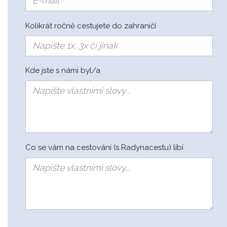
Kolikrát ročně cestujete do zahraničí
Kde jste s námi byl/a
Co se vám na cestování (s Radynacestu) líbí