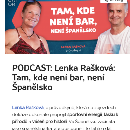
15. 10. 2025
PODCAST: Lenka Rašková:
Tam, kde není bar, není
Španělsko
Lenka Rašková
je průvodkyně, která na zájezdech
dokáže dokonale propojit
sportovní energii
,
lásku
k
přírodě
a
vášeň pro historii
. Ve Španělsku začínala
jako španělštinářka, ale postupně ji to táhlo i dál.