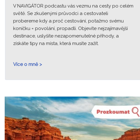
V NAVIGÁTOR podcastu vás vezmu na cesty po celém
světě. Se zkušenými průvodci a cestovateli
probereme kdy a proč cestování, potažmo svému
koníčku = povolání, propadli. Objevíte nejzajímavější
destinace, uslyšíte nezapomenutelné příhody, a
získáte tipy na místa, která musíte zažít.
Více o mně >