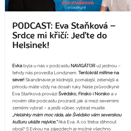
PODCAST: Eva Staňková –
Srdce mi křičí: Jeďte do
Helsinek!
Evka
byla u nás v podcastu
NAVIGÁTOR
už jednou –
tehdy nás provedla Londýnem.
Tentokrát míříme na
sever!
Skandinávie je klidnější, pomalejší, zelenější a
přírodu máte vždy na dosah ruky. Naše průvodkyně
Eva Staňková provází
Švédsko, Finsko i Norsko
a v
novém díle podcastu prozradí, jak si mezi severními
zeměmi vybrat – a jestli vůbec vybírat musíte.
„Helsinky mám moc ráda, ale Švédsko vám severskou
kulturu ukáže nejvíce,“
říká Eva. A co třeba stihnout
obojí? S Evkou na zájezdech je možné všechno.