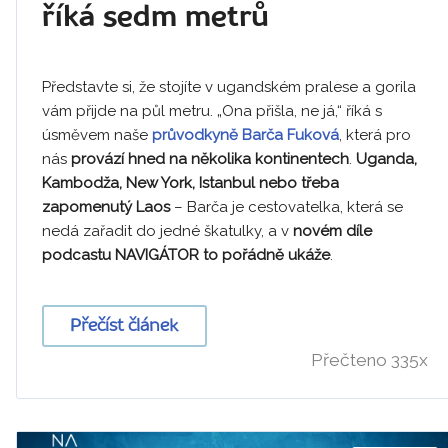
říká sedm metrů
Představte si, že stojíte v ugandském pralese a gorila
vám přijde na půl metru. „Ona přišla, ne já,“ říká s
úsměvem naše
průvodkyně Barča Fuková
, která pro
nás
provází hned na několika kontinentech
.
Uganda,
Kambodža, New York, Istanbul nebo třeba
zapomenutý Laos
– Barča je cestovatelka, která se
nedá zařadit do jedné škatulky, a v
novém díle
podcastu NAVIGÁTOR to pořádně ukáže
.
Přečíst článek
Přečteno 335x