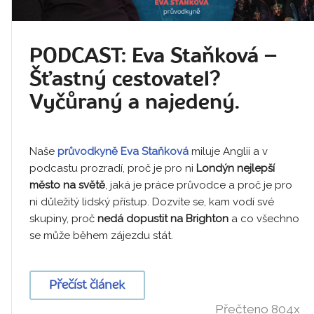
PODCAST: Eva Staňková –
Šťastný cestovatel?
Vyčůraný a najedený.
Naše
průvodkyně Eva Staňková
miluje Anglii a v
podcastu prozradí, proč je pro ni
Londýn nejlepší
město na světě
, jaká je práce průvodce a proč je pro
ni důležitý lidský přístup. Dozvíte se, kam vodí své
skupiny, proč
nedá dopustit na Brighton
a co všechno
se může během zájezdu stát.
Přečíst článek
Přečteno 804x