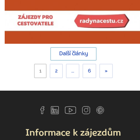
Další články
1
2
...
6
»
Informace k zájezdům