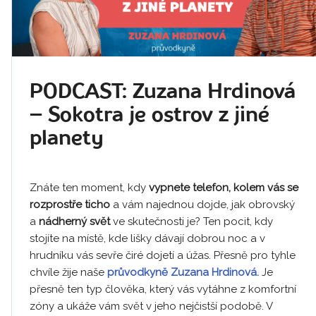
PODCAST: Zuzana Hrdinová
– Sokotra je ostrov z jiné
planety
Znáte ten moment, kdy
vypnete telefon, kolem vás se
rozprostře ticho
a vám najednou dojde, jak obrovský
a
nádherný svět
ve skutečnosti je? Ten pocit, kdy
stojíte na místě, kde lišky dávají dobrou noc a v
hrudníku vás sevře čiré dojetí a úžas. Přesně pro tyhle
chvíle žije naše
průvodkyně Zuzana Hrdinová.
Je
přesně ten typ člověka, který vás vytáhne z komfortní
zóny a ukáže vám svět v jeho nejčistší podobě. V