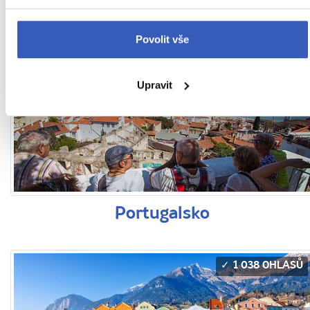
Polsko
Povolit vše
Upravit
1 058 OHLASŮ
Portugalsko
1 038 OHLASŮ