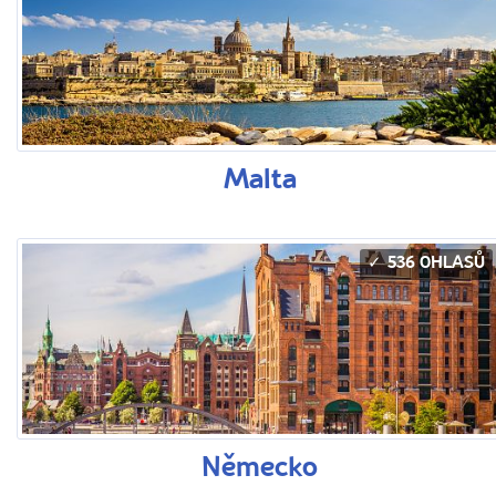
Malta
536 OHLASŮ
Německo