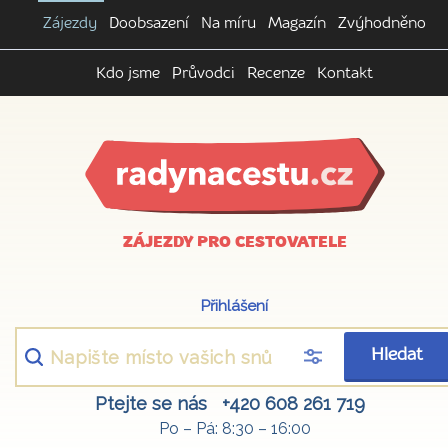
Zájezdy
Doobsazení
Na míru
Magazín
Zvýhodněno
Kdo jsme
Průvodci
Recenze
Kontakt
ZÁJEZDY PRO CESTOVATELE
Přihlášení
Hledat
Ptejte se nás
+420 608 261 719
Po – Pá: 8:30 – 16:00