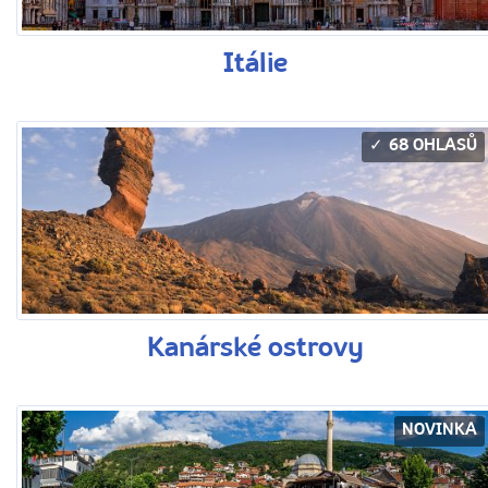
Itálie
68 OHLASŮ
Kanárské ostrovy
NOVINKA