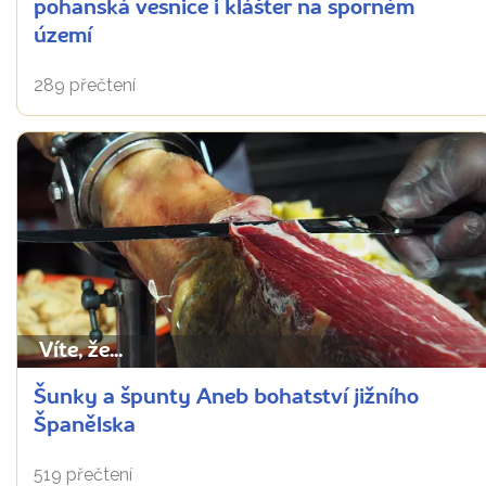
pohanská vesnice i klášter na sporném
území
289 přečtení
Víte, že...
Šunky a špunty Aneb bohatství jižního
Španělska
519 přečtení