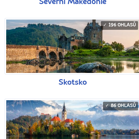
Severní Makedonie
196 OHLASŮ
Skotsko
86 OHLASŮ