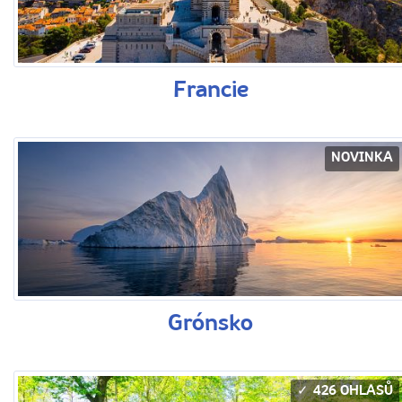
Francie
NOVINKA
Grónsko
426 OHLASŮ