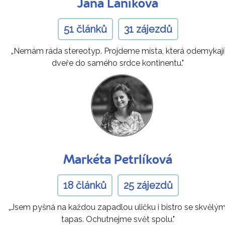
Jana Laníková
51 článků
31 zájezdů
„Nemám ráda stereotyp. Projdeme místa, která odemykají
dveře do samého srdce kontinentu."
Markéta Petrlíková
18 článků
25 zájezdů
„Jsem pyšná na každou zapadlou uličku i bistro se skvělým
tapas. Ochutnejme svět spolu."