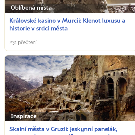
Oblíbená místa
Královské kasino v Murcii: Klenot luxusu a
historie v srdci města
231 přečtení
Inspirace
Skalní města v Gruzii: jeskynní panelák,