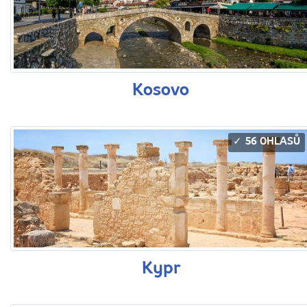
Kosovo
56 OHLASŮ
Kypr