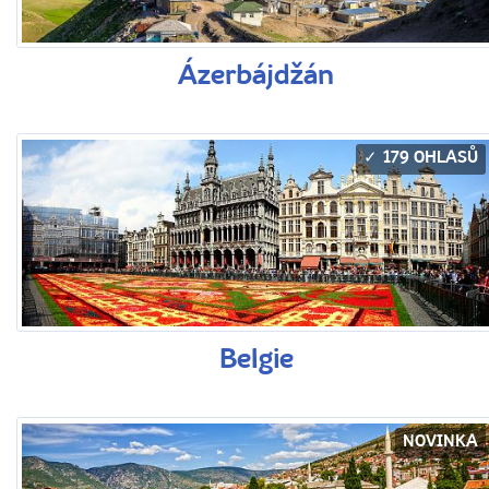
Ázerbájdžán
179 OHLASŮ
Belgie
NOVINKA