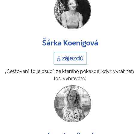
Šárka Koenigová
5 zájezdů
„Cestování, to je osudí, ze kterého pokaždé, když vytáhnet
los, vyhráváte."