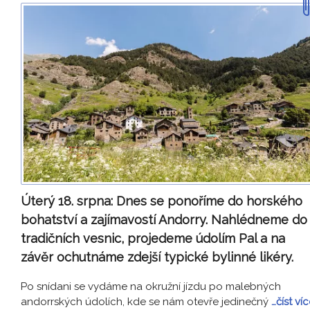
Úterý 18. srpna:
Dnes se ponoříme do horského
bohatství a zajímavostí Andorry. Nahlédneme do
tradičních vesnic, projedeme údolím Pal a na
závěr ochutnáme zdejší typické bylinné likéry.
Po snídani se vydáme na okružní jízdu po malebných
andorrských údolích, kde se nám otevře jedinečný
…číst ví