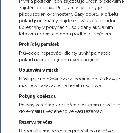
První a poslední den zájezdu je určen především k
zajištění dopravy. Program v tyto dny je
přizpůsoben okolnostem. Časy odletu a příletu,
pokud jsou známy, najdete u zájezdu a budou
upřesněny v pokynech. Jsou dány aktuálním
letovým řádem a mohou podléhat změnám.
Prohlídky památek
Průvodce neprovádí klienty uvnitř památek,
pokud není v programu uvedeno jinak.
Ubytování v místě
Nástup je umožněn po 14. hodině, do té doby je
možné si zavazadla na hotelu uschovat.
Pokyny k zájezdu
Pokyny zasíláme 7 dní před nástupem na zájezd
do e-mailu uvedeného ve Vaší rezervaci.
Rezervujte včas
Doporučujeme rezervaci provést co nejdříve.