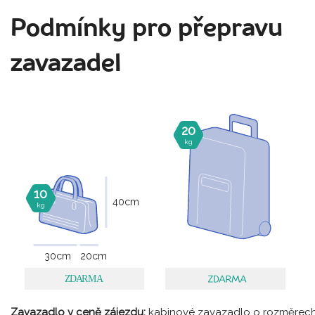
Podmínky pro přepravu
zavazadel
20
kg
10
40
cm
kg
30
cm
20
cm
Zavazadlo v ceně zájezdu:
kabinové zavazadlo o rozměrec