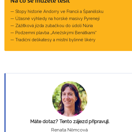
Na co se můžete těšit
Stopy historie Andorry ve Francii a Španělsku
Úžasné výhledy na horské masivy Pyrenejí
Zážitková jízda zubačkou do údolí Núria
Podzemní plavba „Ariežskými Benátkami“
Tradiční delikatesy a místní bylinné likéry
Máte dotaz? Tento zájezd připravuji.
Renata Němcová