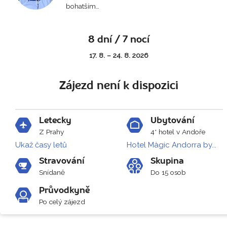
bohatším…
8 dní / 7 nocí
17. 8. – 24. 8. 2026
Zájezd není k dispozici
Letecky
Ubytování
Z Prahy
4* hotel v Andoře
Ukaž časy letů
Hotel Màgic Andorra by...
Stravování
Skupina
Snídaně
Do 15 osob
Průvodkyně
Po celý zájezd