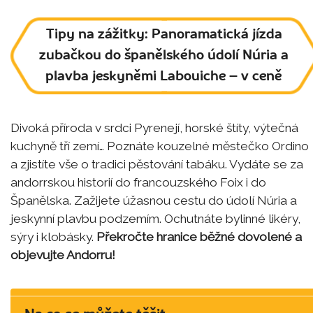
Tipy na zážitky: Panoramatická jízda
zubačkou do španělského údolí Núria a
plavba jeskyněmi Labouiche – v ceně
Divoká příroda v srdci Pyrenejí, horské štíty, výtečná
kuchyně tří zemí… Poznáte kouzelné městečko Ordino
a zjistíte vše o tradici pěstování tabáku. Vydáte se za
andorrskou historií do francouzského Foix i do
Španělska. Zažijete úžasnou cestu do údolí Núria a
jeskynní plavbu podzemím. Ochutnáte bylinné likéry,
sýry i klobásky.
Překročte hranice běžné dovolené a
objevujte Andorru!