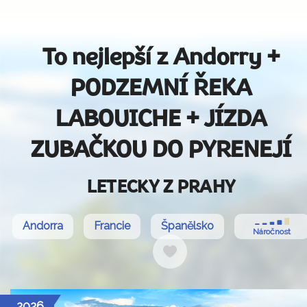
To nejlepší z Andorry +
PODZEMNÍ ŘEKA
LABOUICHE + JÍZDA
ZUBAČKOU DO PYRENEJÍ
LETECKY Z PRAHY
Andorra
Francie
Španělsko
Náročnost
Do
oblíbených
2026