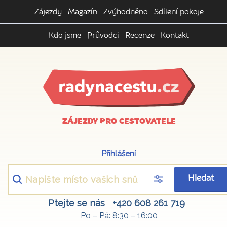
Zájezdy
Magazín
Zvýhodněno
Sdílení pokoje
Kdo jsme
Průvodci
Recenze
Kontakt
ZÁJEZDY PRO CESTOVATELE
Přihlášení
Hledat
Ptejte se nás
+420 608 261 719
Po – Pá: 8:30 – 16:00