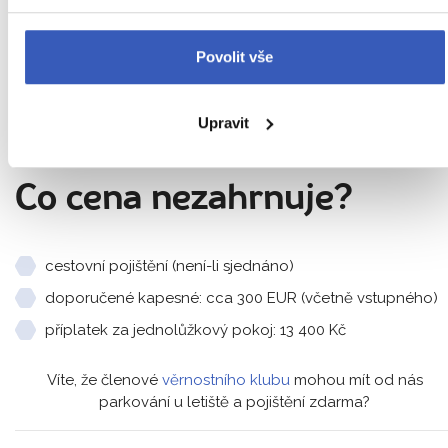
zpáteční jízdenka zubačkou do Vall de Núria
Povolit vše
zpáteční jízdenka vláčkem do Vall de Inclés
služby průvodce (mimo individuální volno)
pojištění záruky pro případ úpadku CK
Upravit
Co cena nezahrnuje?
cestovní pojištění (není-li sjednáno)
doporučené kapesné: cca 300 EUR (včetně vstupného)
příplatek za jednolůžkový pokoj: 13 400 Kč
Víte, že členové
věrnostního klubu
mohou mít od nás
parkování u letiště a pojištění zdarma?