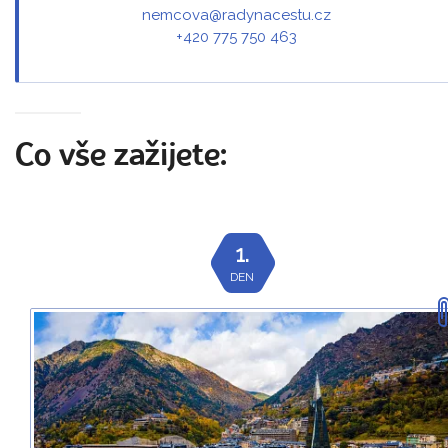
nemcova@radynacestu.cz
+420 775 750 463
Co vše zažijete:
1.
DEN