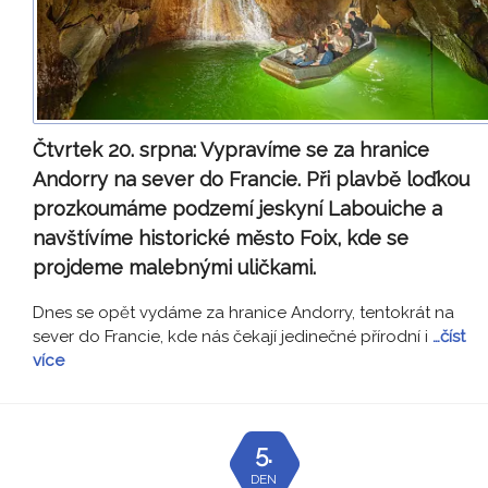
Čtvrtek 20. srpna:
Vypravíme se za hranice
Andorry na sever do Francie. Při plavbě loďkou
prozkoumáme podzemí jeskyní Labouiche a
navštívíme historické město Foix, kde se
projdeme malebnými uličkami.
Dnes se opět vydáme za hranice Andorry, tentokrát na
sever do Francie, kde nás čekají jedinečné přírodní i
…číst
více
5.
DEN