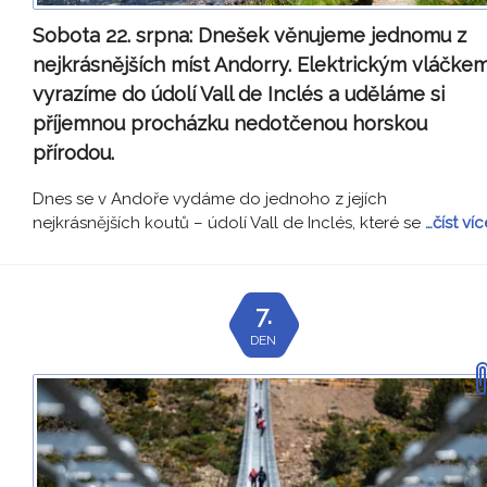
Sobota 22. srpna:
Dnešek věnujeme jednomu z
nejkrásnějších míst Andorry. Elektrickým vláčke
vyrazíme do údolí Vall de Inclés a uděláme si
příjemnou procházku nedotčenou horskou
přírodou.
Dnes se v Andoře vydáme do jednoho z jejích
nejkrásnějších koutů – údolí Vall de Inclés, které se
…číst víc
7.
DEN