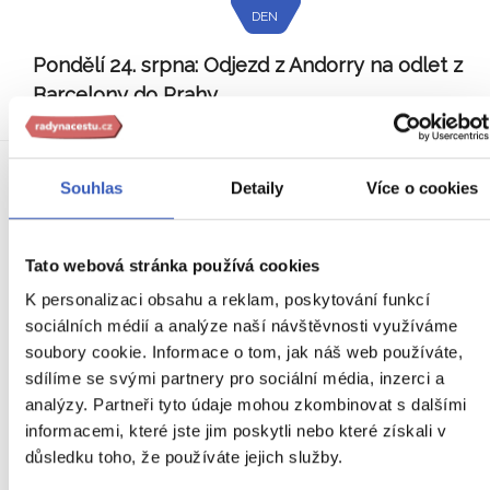
DEN
Pondělí 24. srpna:
Odjezd z Andorry na odlet z
Barcelony do Prahy.
Souhlas
Detaily
Více o cookies
Co už máte v ceně?
Tato webová stránka používá cookies
letenka Praha – Barcelona – Praha se všemi poplatky
K personalizaci obsahu a reklam, poskytování funkcí
kabinové a odbavované zavazadlo dle podmínek pro
sociálních médií a analýze naší návštěvnosti využíváme
přepravu zavazadel
soubory cookie. Informace o tom, jak náš web používáte,
7x ubytování ve 4* hotelu v Andoře
sdílíme se svými partnery pro sociální média, inzerci a
analýzy. Partneři tyto údaje mohou zkombinovat s dalšími
7x snídaně
informacemi, které jste jim poskytli nebo které získali v
doprava autobusem dle programu
důsledku toho, že používáte jejich služby.
vstupenka do podzemní jeskyně Labouiche vč. plavby