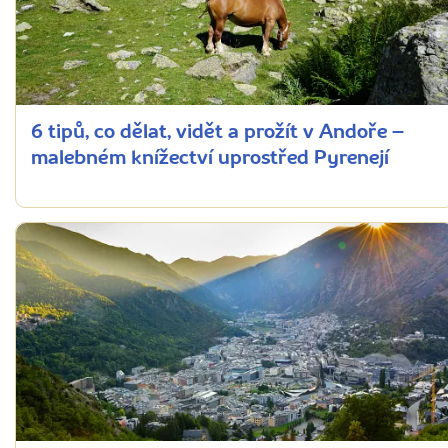
6 tipů, co dělat, vidět a prožít v Andoře –
malebném knížectví uprostřed Pyrenejí