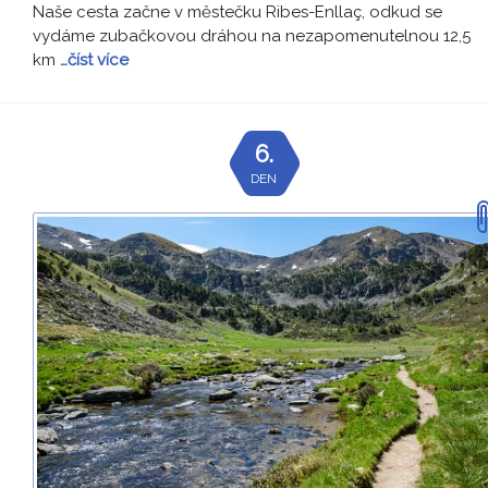
Naše cesta začne v městečku Ribes-Enllaç, odkud se
vydáme zubačkovou dráhou na nezapomenutelnou 12,5
km
…číst více
6.
DEN