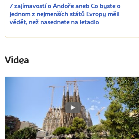
7 zajímavostí o Andoře aneb Co byste o
jednom z nejmenších států Evropy měli
vědět, než nasednete na letadlo
Videa