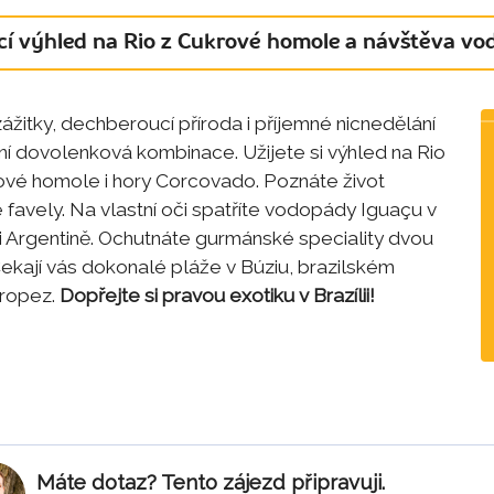
cí výhled na Rio z Cukrové homole a návštěva v
ážitky, dechberoucí příroda i příjemné nicnedělání
lní dovolenková kombinace. Užijete si výhled na Rio
ové homole i hory Corcovado. Poznáte život
 favely. Na vlastní oči spatříte vodopády Iguaçu v
i i Argentině. Ochutnáte gurmánské speciality dvou
Čekají vás dokonalé pláže v Búziu, brazilském
Tropez.
Dopřejte si pravou exotiku v Brazílii!
Máte dotaz? Tento zájezd připravuji.