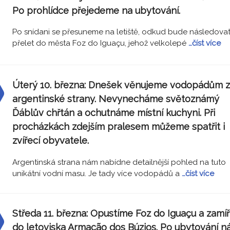
Po prohlídce přejedeme na ubytování.
Po snídani se přesuneme na letiště, odkud bude následova
přelet do města Foz do Iguaçu, jehož velkolepé
…číst více
Úterý 10. března:
Dnešek věnujeme vodopádům z
argentinské strany. Nevynecháme světoznámý
Ďáblův chřtán a ochutnáme místní kuchyni. Při
procházkách zdejším pralesem můžeme spatřit i
zvířecí obyvatele.
Argentinská strana nám nabídne detailnější pohled na tuto
unikátní vodní masu. Je tady více vodopádů a
…číst více
Středa 11. března:
Opustíme Foz do Iguaçu a zamí
do letoviska Armação dos Búzios. Po ubytování n