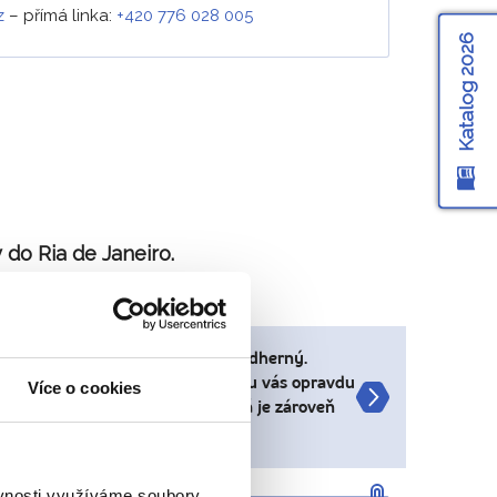
z
–
přímá linka:
+420 776 028 005
Katalog 2026
 do Ria de Janeiro.
mole či Corcovada s Kristem je nádherný.
mavou zkušeností. Vodopády Iguazu vás opravdu
Více o cookies
stě Brazílie je krásná země, která je zároveň
k
ěvnosti využíváme soubory