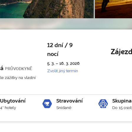
12 dní / 9
Zájezd
nocí
5. 3. – 16. 3. 2026
vá
PRŮVODKYNĚ
Zvolit jiný termín
e zážitky na vlastní
Ubytování
Stravování
Skupina
4* hotely
Snídaně
Do 15 oso