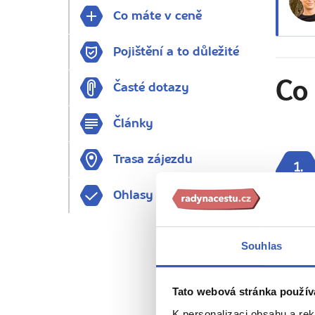
Co máte v ceně
Pojištění a to důležité
Co 
Časté dotazy
Články
Trasa zájezdu
1.
DEN
Ohlasy
Souhlas
Tato webová stránka použív
K personalizaci obsahu a re