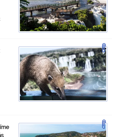
t
říme
ás