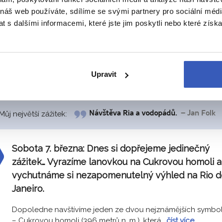
Pátek 6. března:
Po příletu do Ria de Janeiro se
 náš web používáte, sdílíme se svými partnery pro sociální média
přesuneme na hotel a ubytujeme se. Zbývající čá
 s dalšími informacemi, které jste jim poskytli nebo které získa
dne bude možné využít k odpočinku, ke koupání 
slavné pláži Copacabana nebo návštěvě favely.
Přílet do Ria de Janeiro. Po odbavení na letišti a vyřízení for
Upravit
bude následovat přesun do hotelu. Rio
…číst více
Můj největší zážitek:
Návštěva Ria a vodopádů.
– Jan Folk
Sobota 7. března:
Dnes si dopřejeme jedinečný
zážitek… Vyrazíme lanovkou na Cukrovou homoli a
vychutnáme si nezapomenutelný výhled na Rio d
Janeiro.
Dopoledne navštívíme jeden ze dvou nejznámějších symbol
– Cukrovou homoli (396 metrů n. m.), která
…číst více