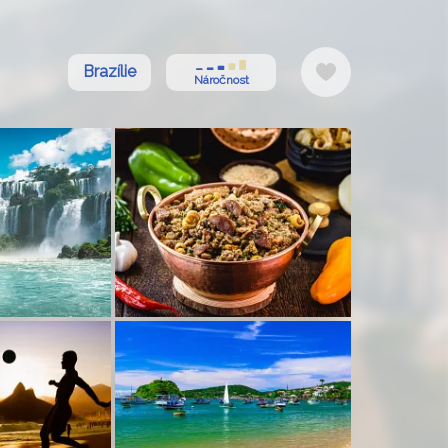
Do
Brazílie
Náročnost
oblíbených