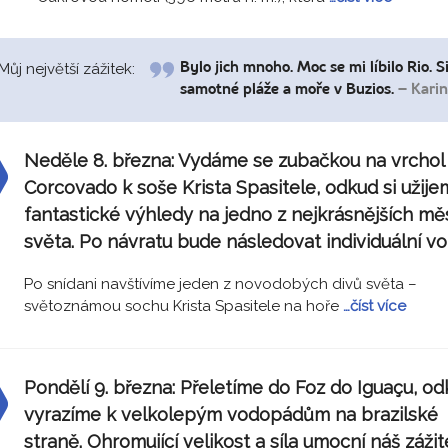
Můj největší zážitek:
Bylo jich mnoho. Moc se mi líbilo Rio.
samotné pláže a moře v Buzios.
– Karin
Neděle 8. března:
Vydáme se zubačkou na vrchol
Corcovado k soše Krista Spasitele, odkud si užij
fantastické výhledy na jedno z nejkrásnějších mě
světa. Po návratu bude následovat individuální vo
Po snídani navštívíme jeden z novodobých divů světa –
světoznámou sochu Krista Spasitele na hoře
…číst více
Pondělí 9. března:
Přeletíme do Foz do Iguaçu, o
vyrazíme k velkolepým vodopádům na brazilské
straně. Ohromující velikost a síla umocní náš zážit