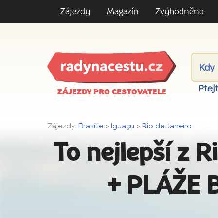
Zájezdy
Magazín
Zvýhodněno
Ptej
ZÁJEZDY PRO CESTOVATELE
Zájezdy:
Brazílie
>
Iguaçu
>
Rio de Janeiro
To nejlepší z
+ PLÁŽE 