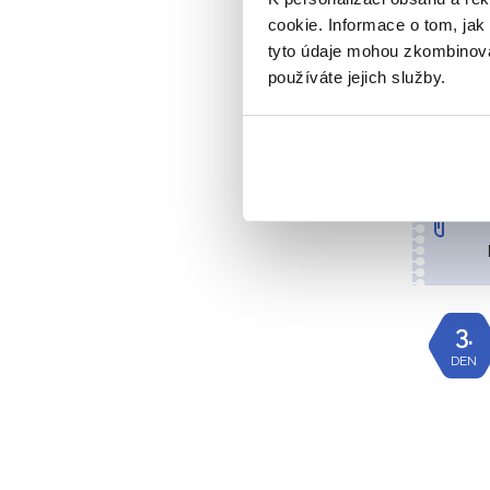
2.
cookie. Informace o tom, jak
DEN
tyto údaje mohou zkombinovat
používáte jejich služby.
3.
DEN