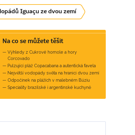
odopádů Iguaçu ze dvou zemí
Na co se můžete těšit
Výhledy z Cukrové homole a hory
Corcovado
Pulzující pláž Copacabana a autentická favela
Největší vodopády světa na hranici dvou zemí
Odpočinek na plážích v malebném Búziu
Speciality brazilské i argentinské kuchyně