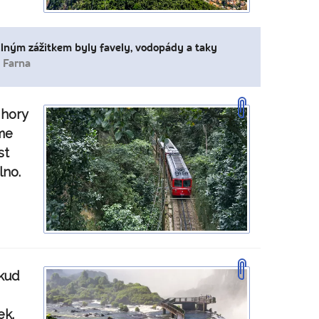
 Silným zážitkem byly favely, vodopády a taky
 Farna
 hory
eme
st
lno.
dkud
ek.