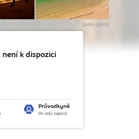
15189-31606
 není k dispozici
Průvodkyně
b
Po celý zájezd