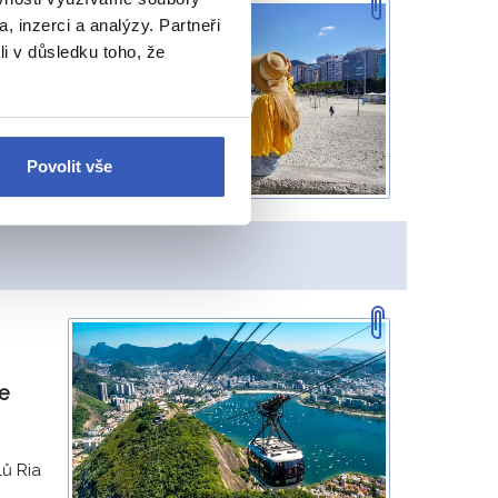
, inzerci a analýzy. Partneři
st
li v důsledku toho, že
na
malit
Povolit vše
e
ů Ria