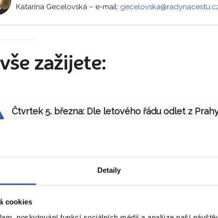
Katarína Gecelovská
–
e-mail:
gecelovska@radynacestu.c
vše zažijete:
Čtvrtek 5. března:
Dle letového řádu odlet z Prahy
Můj největší zážitek:
Výhled na Rio de Janeiro z Cukrové ho
Návštěva favely byla určitě také zají
Detaily
dostanou - nádherný přírodní úkaz. Pro
ale také plná protikladů.
– Jan Martíne
á cookies
klam, poskytování funkcí sociálních médií a analýze naší návšt