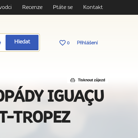
vodci
Recenze
Ptáte se
Kontakt
ě
Hledat
0
Přihlášení
Tisknout zájezd
ODOPÁDY IGUAÇU
NT-TROPEZ