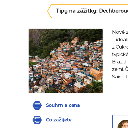
Tipy na zážitky: Dechberou
Nové z
– ideá
z Cukr
typické
Brazíli
zemí. 
Saint-
Souhrn a cena
Co zažijete