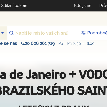
Sdílení pokoje
Kdo jsme
Prů
Podrobn
te se nás
+420 608 261 719
Po – Pá: 8:30 – 16:00
 Ria de Janeiro + V
BRAZILSKÉHO SAI