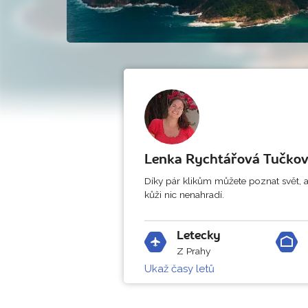
Lenka Rychtářová Tučko
Díky pár klikům můžete poznat svět, al
kůži nic nenahradí.
Letecky
Z Prahy
Ukaž časy letů