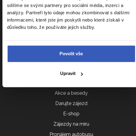
Sdílení pokoje
sdílíme se svými partnery pro sociální média, inzerci a
analýzy. Partneři tyto údaje mohou zkombinovat s dalšími
Parkování na letišti
informacemi, které jste jim poskytli nebo které získali v
VIP vyzvednutí u domu
důsledku toho, že používáte jejich služby.
Cestovatelský klub
Ptáte se nás
Povolit vše
Všeobecné obchodní podmínky
Další služby
Upravit
Akce a besedy
Darujte zájezd
E-shop
Zájezdy na míru
Pronájem autobusu