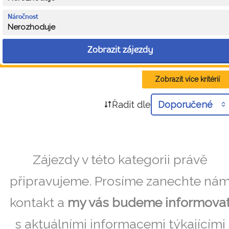
Náročnost
Nerozhoduje
Zobrazit zájezdy
Zobrazit více kritérií
Řadit dle
Doporučené
Zájezdy v této kategorii právě
připravujeme. Prosíme zanechte ná
kontakt a
my vás budeme informova
s aktuálními informacemi týkajícími