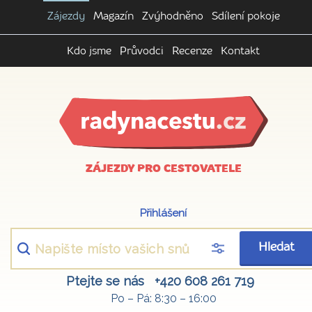
Zájezdy
Magazín
Zvýhodněno
Sdílení pokoje
Kdo jsme
Průvodci
Recenze
Kontakt
ZÁJEZDY PRO CESTOVATELE
Přihlášení
Hledat
Ptejte se nás
+420 608 261 719
Po – Pá: 8:30 – 16:00