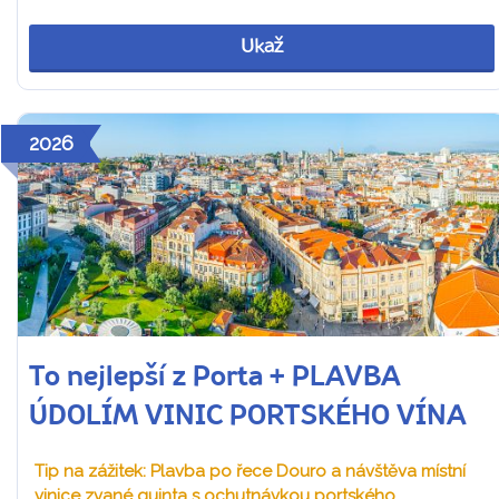
Ukaž
2026
To nejlepší z Porta + PLAVBA
ÚDOLÍM VINIC PORTSKÉHO VÍNA
Tip na zážitek: Plavba po řece Douro a návštěva místní
vinice zvané quinta s ochutnávkou portského