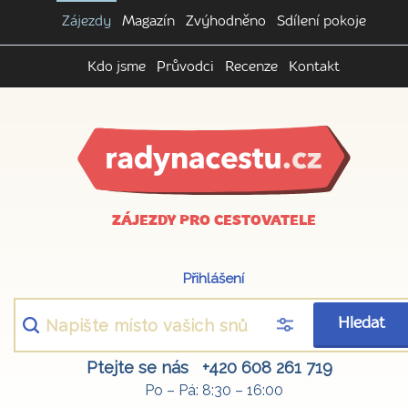
Zájezdy
Magazín
Zvýhodněno
Sdílení pokoje
Kdo jsme
Průvodci
Recenze
Kontakt
ZÁJEZDY PRO CESTOVATELE
Přihlášení
Hledat
Ptejte se nás
+420 608 261 719
Po – Pá: 8:30 – 16:00