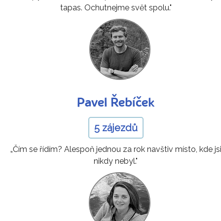
tapas. Ochutnejme svět spolu."
Pavel Řebíček
5 zájezdů
„Čím se řídím? Alespoň jednou za rok navštiv místo, kde js
nikdy nebyl."