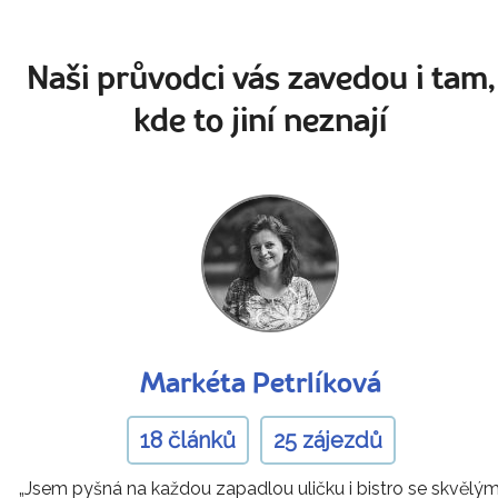
Naši průvodci vás zavedou i tam,
kde to jiní neznají
Markéta Petrlíková
18 článků
25 zájezdů
„Jsem pyšná na každou zapadlou uličku i bistro se skvělým