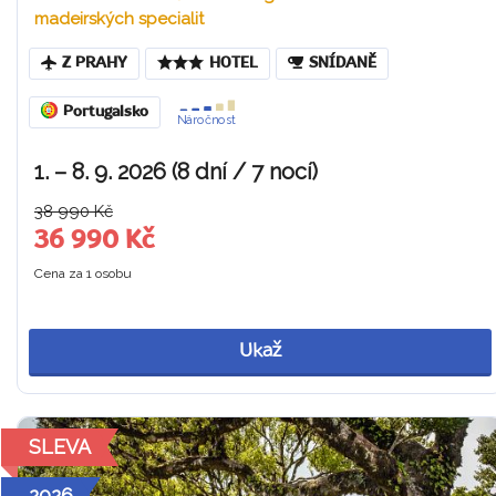
madeirských specialit
Z PRAHY
HOTEL
SNÍDANĚ
Portugalsko
Náročnost
1. – 8. 9. 2026 (8 dní / 7 nocí)
38 990 Kč
36 990 Kč
Cena za 1 osobu
Ukaž
SLEVA
2026