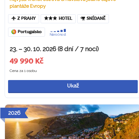
plantáže Evropy
Z PRAHY
HOTEL
SNÍDANĚ
Portugalsko
Náročnost
23. – 30. 10. 2026 (8 dní / 7 nocí)
49 990 Kč
Cena za 1 osobu
Ukaž
2026