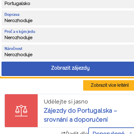
Portugalsko
Doprava
Nerozhoduje
Proč a s kým jedu
Nerozhoduje
Náročnost
Nerozhoduje
Zobrazit zájezdy
Zobrazit více kritérií
Udělejte si jasno
Zájezdy do Portugalska –
srovnání a doporučení
Řadit dle
Doporučené