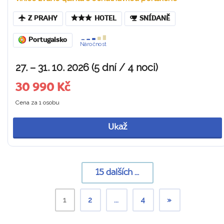
Z PRAHY
HOTEL
SNÍDANĚ
Portugalsko
Náročnost
27. – 31. 10. 2026 (5 dní / 4 noci)
30 990 Kč
Cena za 1 osobu
Ukaž
15
dalších ...
1
2
...
4
»