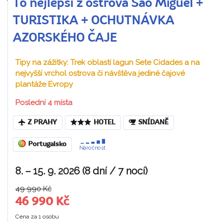
To nejlepší z ostrova São Miguel +
TURISTIKA + OCHUTNÁVKA
AZORSKÉHO ČAJE
Tipy na zážitky: Trek oblastí lagun Sete Cidades a na
nejvyšší vrchol ostrova či návštěva jediné čajové
plantáže Evropy
Poslední 4 místa
Z PRAHY
HOTEL
SNÍDANĚ
Portugalsko
Náročnost
8. – 15. 9. 2026 (8 dní / 7 nocí)
49 990 Kč
46 990 Kč
Cena za 1 osobu