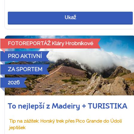
Ukaž
FOTOREPORTÁŽ Kláry Hrobníkové
PRO AKTIVNÍ
ZA SPORTEM
2026
To nejlepší z Madeiry + TURISTIKA
Tip na zážitek: Horský trek přes Pico Grande do Údolí
jeptišek