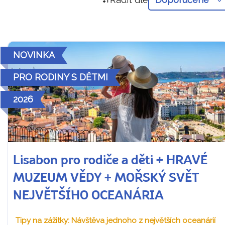
NOVINKA
PRO RODINY S DĚTMI
2026
Lisabon pro rodiče a děti + HRAVÉ
MUZEUM VĚDY + MOŘSKÝ SVĚT
NEJVĚTŠÍHO OCEANÁRIA
Tipy na zážitky: Návštěva jednoho z největších oceanárií