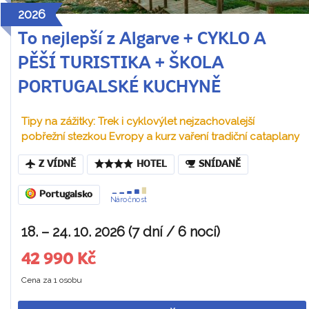
2026
To nejlepší z Algarve + CYKLO A
PĚŠÍ TURISTIKA + ŠKOLA
PORTUGALSKÉ KUCHYNĚ
Tipy na zážitky: Trek i cyklovýlet nejzachovalejší
pobřežní stezkou Evropy a kurz vaření tradiční cataplany
Z VÍDNĚ
HOTEL
SNÍDANĚ
Portugalsko
Náročnost
18. – 24. 10. 2026 (7 dní / 6 nocí)
42 990 Kč
Cena za 1 osobu