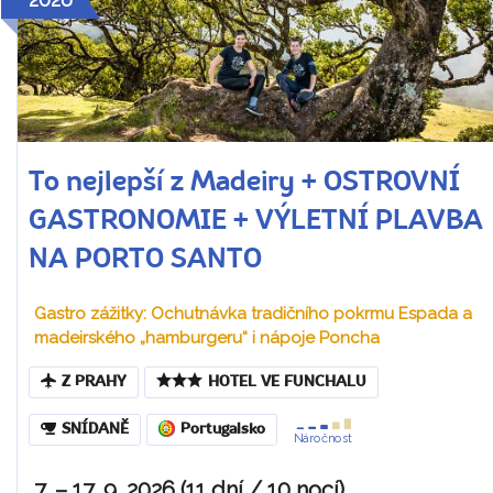
To nejlepší z Madeiry + OSTROVNÍ
GASTRONOMIE + VÝLETNÍ PLAVBA
NA PORTO SANTO
Gastro zážitky: Ochutnávka tradičního pokrmu Espada a
madeirského „hamburgeru“ i nápoje Poncha
Z PRAHY
HOTEL VE FUNCHALU
SNÍDANĚ
Portugalsko
Náročnost
7. – 17. 9. 2026 (11 dní / 10 nocí)