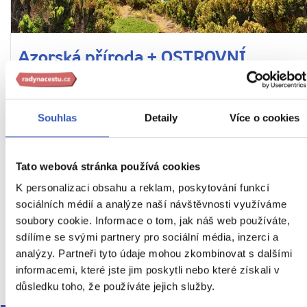
Azorská příroda + OSTROVNÍ
TRADICE
Souhlas
Detaily
Více o cookies
Z PRAHY
HOTEL
SNÍDANĚ
Portugalsko
Náročnost
Tato webová stránka používá cookies
25. 9. – 4. 10. 2026 (10 dní / 9 nocí)
K personalizaci obsahu a reklam, poskytování funkcí
sociálních médií a analýze naší návštěvnosti využíváme
56 990 Kč
soubory cookie. Informace o tom, jak náš web používáte,
Cena za 1 osobu
sdílíme se svými partnery pro sociální média, inzerci a
analýzy. Partneři tyto údaje mohou zkombinovat s dalšími
Ukaž
informacemi, které jste jim poskytli nebo které získali v
důsledku toho, že používáte jejich služby.