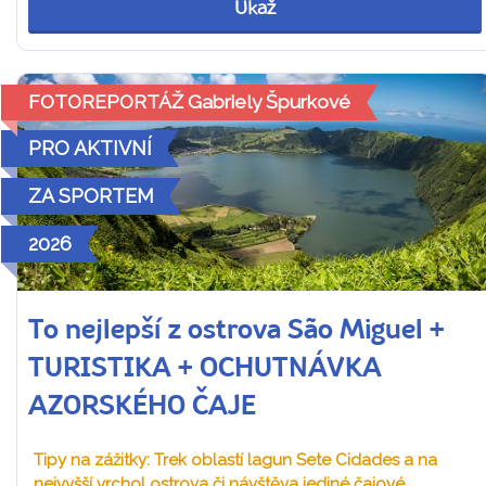
Ukaž
FOTOREPORTÁŽ Gabriely Špurkové
PRO AKTIVNÍ
ZA SPORTEM
2026
To nejlepší z ostrova São Miguel +
TURISTIKA + OCHUTNÁVKA
AZORSKÉHO ČAJE
Tipy na zážitky: Trek oblastí lagun Sete Cidades a na
nejvyšší vrchol ostrova či návštěva jediné čajové