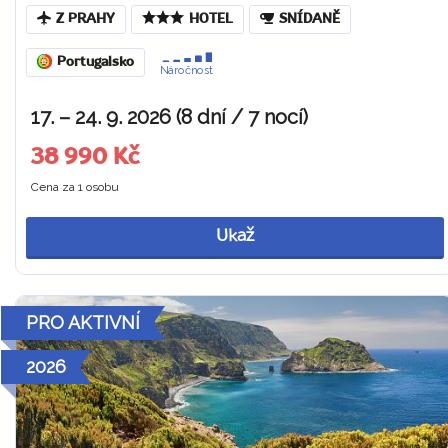
Z PRAHY
HOTEL
SNÍDANĚ
Portugalsko
Náročnost
17. – 24. 9. 2026 (8 dní / 7 nocí)
38 990 Kč
Cena za 1 osobu
Ukaž
PRO AKTIVNÍ
2026