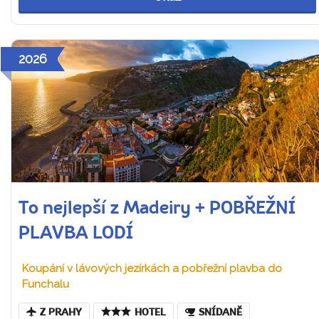
2026
To nejlepší z Madeiry + POBŘEŽNÍ
PLAVBA LODÍ
Koupání v lávových jezírkách a pobřežní plavba do
Funchalu
Z PRAHY
HOTEL
SNÍDANĚ