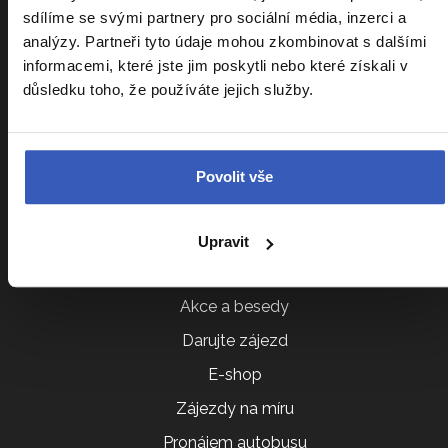
Sdílení pokoje
sdílíme se svými partnery pro sociální média, inzerci a
analýzy. Partneři tyto údaje mohou zkombinovat s dalšími
Parkování na letišti
informacemi, které jste jim poskytli nebo které získali v
VIP vyzvednutí u domu
důsledku toho, že používáte jejich služby.
Cestovatelský klub
Ptáte se nás
Povolit vše
Všeobecné obchodní podmínky
Další služby
Upravit
Akce a besedy
Darujte zájezd
E-shop
Zájezdy na míru
Pronájem autobusu