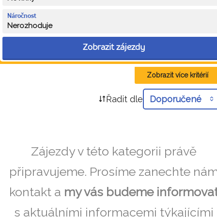
Náročnost
Nerozhoduje
Zobrazit zájezdy
Zobrazit více kritérií
Řadit dle
Doporučené
Zájezdy v této kategorii právě
připravujeme. Prosíme zanechte ná
kontakt a
my vás budeme informova
s aktuálními informacemi týkajícími