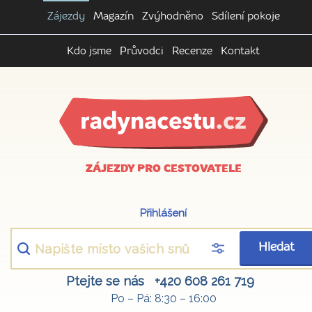
Zájezdy
Magazín
Zvýhodněno
Sdílení pokoje
Kdo jsme
Průvodci
Recenze
Kontakt
ZÁJEZDY PRO CESTOVATELE
Přihlášení
Hledat
Ptejte se nás
+420 608 261 719
Po – Pá: 8:30 – 16:00