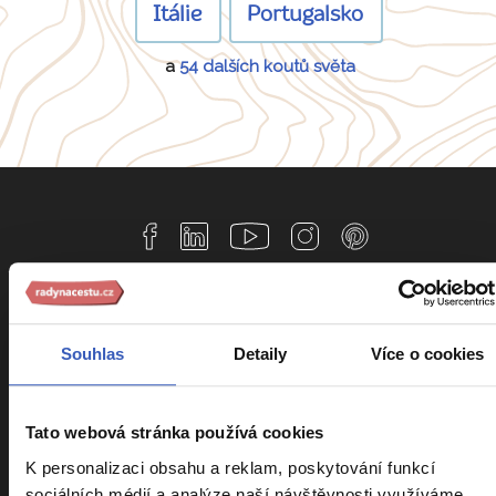
Itálie
Portugalsko
a
54 dalších koutů světa
Informace k zájezdům
Souhlas
Detaily
Více o cookies
Cestovní pojištění Kooperativa
Cestovní pojištění Slavia
Tato webová stránka používá cookies
Kalendář zájezdů
K personalizaci obsahu a reklam, poskytování funkcí
sociálních médií a analýze naší návštěvnosti využíváme