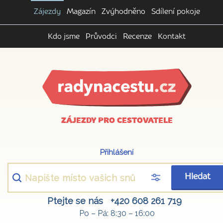
Zájezdy
Magazín
Zvýhodněno
Sdílení pokoje
Kdo jsme
Průvodci
Recenze
Kontakt
ZÁJEZDY PRO CESTOVATELE
Přihlášení
Hledat
Ptejte se nás
+420 608 261 719
Po – Pá: 8:30 – 16:00