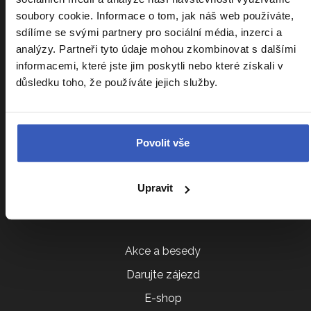
Srovnání zájezdů
soubory cookie. Informace o tom, jak náš web používáte,
Náročnost zájezdů
sdílíme se svými partnery pro sociální média, inzerci a
Sdílení pokoje
analýzy. Partneři tyto údaje mohou zkombinovat s dalšími
informacemi, které jste jim poskytli nebo které získali v
Parkování na letišti
důsledku toho, že používáte jejich služby.
VIP vyzvednutí u domu
Cestovatelský klub
Povolit vše
Ptáte se nás
Všeobecné obchodní podmínky
Upravit
Další služby
Akce a besedy
Darujte zájezd
E-shop