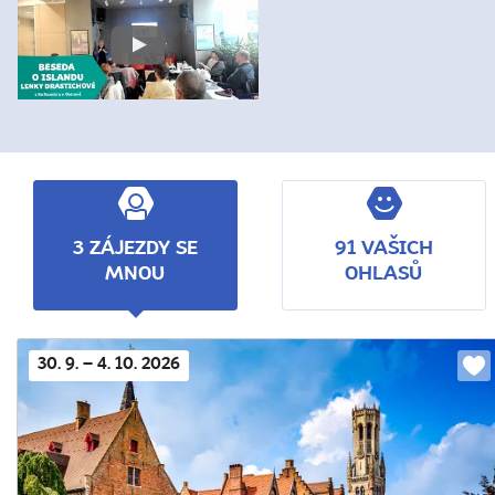
3 ZÁJEZDY SE
91 VAŠICH
MNOU
OHLASŮ
30. 9. – 4. 10. 2026
Do
obl