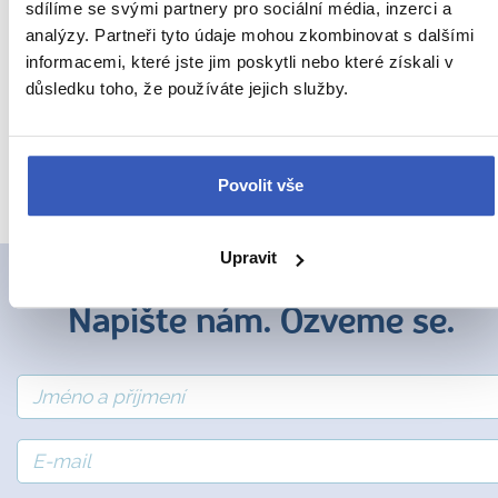
sdílíme se svými partnery pro sociální média, inzerci a
analýzy. Partneři tyto údaje mohou zkombinovat s dalšími
Anglie
Belgie
Francie
Irsko
informacemi, které jste jim poskytli nebo které získali v
důsledku toho, že používáte jejich služby.
Itálie
Portugalsko
a
54 dalších koutů světa
Povolit vše
Upravit
Napište nám. Ozveme se.