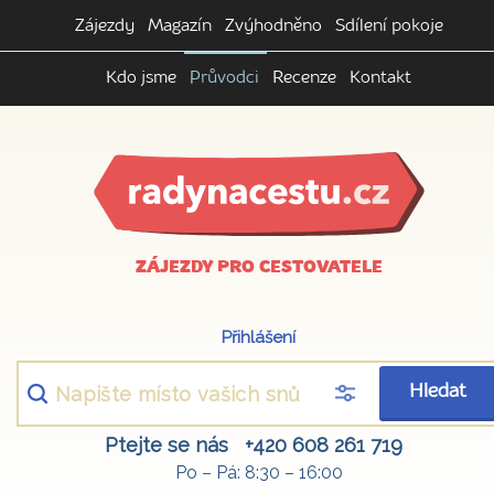
Zájezdy
Magazín
Zvýhodněno
Sdílení pokoje
Kdo jsme
Průvodci
Recenze
Kontakt
ZÁJEZDY PRO CESTOVATELE
Přihlášení
Hledat
Ptejte se nás
+420 608 261 719
Po – Pá: 8:30 – 16:00