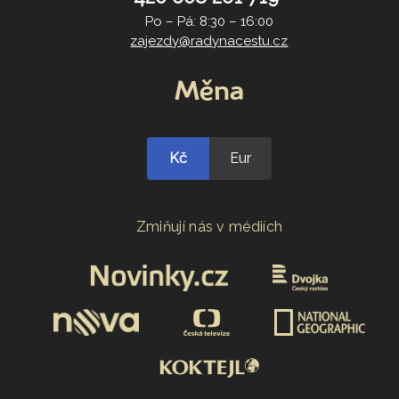
Po – Pá: 8:30 – 16:00
zajezdy@radynacestu.cz
Měna
Kč
Eur
Zmiňují nás v médiích