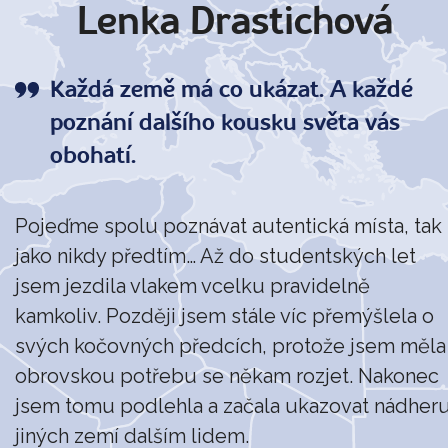
Lenka Drastichová
Každá země má co ukázat. A každé
poznání dalšího kousku světa vás
obohatí.
Pojeďme spolu poznávat autentická místa, tak
jako nikdy předtím… Až do studentských let
jsem jezdila vlakem vcelku pravidelně
kamkoliv. Později jsem stále víc přemýšlela o
svých kočovných předcích, protože jsem měla
obrovskou potřebu se někam rozjet. Nakonec
jsem tomu podlehla a začala ukazovat nádher
jiných zemí dalším lidem.