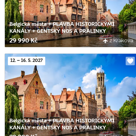
Belgická města + PLAVBA HISTORICKÝMI
KANÁLY + GENTSKÝ NOS A PRALINKY
z Krakova
29 990 Kč
12. – 16. 5. 2027
Do
obl
Belgická města + PLAVBA HISTORICKÝMI
KANÁLY + GENTSKÝ NOS A PRALINKY