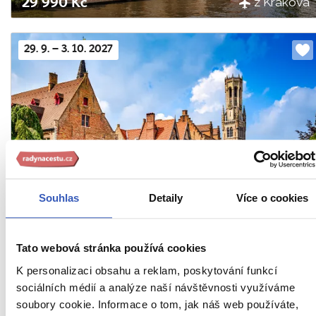
z Krakova
29 990 Kč
29. 9. – 3. 10. 2027
Do
obl
Belgická města + PLAVBA HISTORICKÝMI
Souhlas
Detaily
Více o cookies
KANÁLY + GENTSKÝ NOS A PRALINKY
z Krakova
29 990 Kč
Tato webová stránka používá cookies
K personalizaci obsahu a reklam, poskytování funkcí
sociálních médií a analýze naší návštěvnosti využíváme
Oblíbené cíle
soubory cookie. Informace o tom, jak náš web používáte,