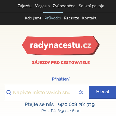
Zájezdy
Magazín
Zvýhodněno
Sdílení pokoje
Kdo jsme
Průvodci
Recenze
Kontakt
ZÁJEZDY PRO CESTOVATELE
Přihlášení
Hledat
Ptejte se nás
+420 608 261 719
Po – Pá: 8:30 – 16:00