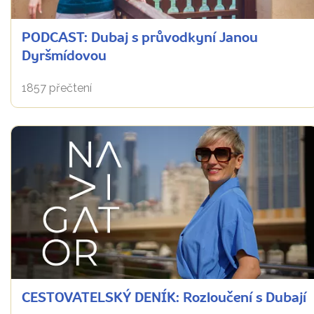
PODCAST: Dubaj s průvodkyní Janou
Dyršmídovou
1857 přečtení
CESTOVATELSKÝ DENÍK: Rozloučení s Dubají