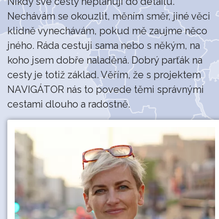
Nikdy své cesty neplánuji do detailu.
Nechávám se okouzlit, měním směr, jiné věci
klidně vynechávám, pokud mě zaujme něco
jného. Ráda cestuji sama nebo s někým, na
koho jsem dobře naladěná. Dobrý parťák na
cesty je totiž základ. Věřím, že s projektem
NAVIGÁTOR nás to povede těmi správnými
cestami dlouho a radostně.