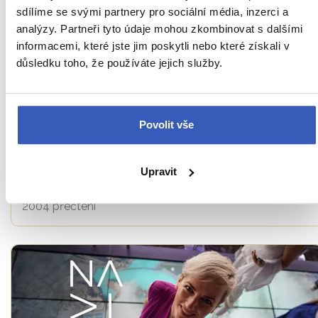
sdílíme se svými partnery pro sociální média, inzerci a
analýzy. Partneři tyto údaje mohou zkombinovat s dalšími
informacemi, které jste jim poskytli nebo které získali v
důsledku toho, že používáte jejich služby.
Povolit vše
Upravit
VIDEO: Dubaj – staré vs. nové město
2004 přečtení