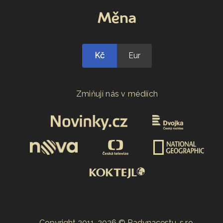
Měna
Kč
Eur
Zmiňují nás v médiích
Copyright 2011-2026 © Radynacestu, s.r.o.