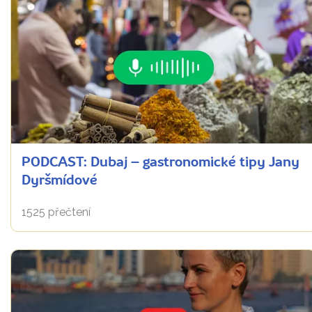
PODCAST: Dubaj – gastronomické tipy Jany
Dyršmídové
1525 přečtení