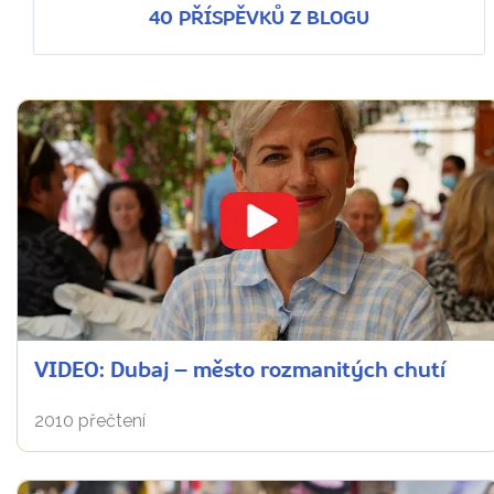
40 PŘÍSPĚVKŮ Z BLOGU
VIDEO: Dubaj – město rozmanitých chutí
2010 přečtení