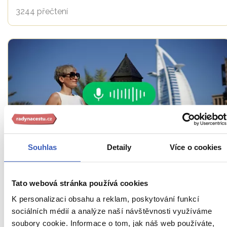
3244 přečtení
Souhlas
Detaily
Více o cookies
PODCAST: Dubaj – město nekonečných
kontrastů
Tato webová stránka používá cookies
1728 přečtení
K personalizaci obsahu a reklam, poskytování funkcí
sociálních médií a analýze naší návštěvnosti využíváme
soubory cookie. Informace o tom, jak náš web používáte,