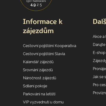
150+ hodnocení
4,9
z 5
Informace k
Dalš
zájezdům
Akce a
Darujte
Cestovní pojištění Kooperativa
E-shop
Cestovní pojištění Slavia
Zájezdy
Kalendář zájezdů
Pronáj
Srovnání zájezdů
Jak se
Náročnost zájezdů
Pro ces
Sdílení pokoje
Provizní
Parkování na letišti
VIP vyzvednutí u domu