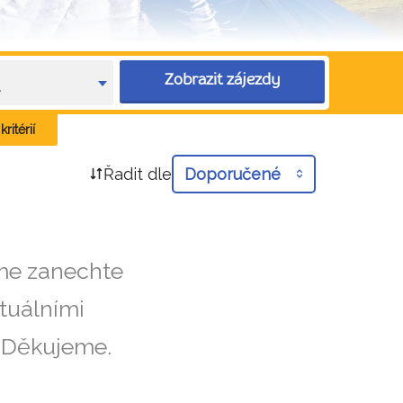
Zobrazit zájezdy
e
ritérií
Řadit dle
Doporučené
íme zanechte
tuálními
. Děkujeme.