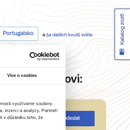
Katalog 2026
Portugalsko
a
54 dalších koutů světa
Více o cookies
Martinu Šimkovi:
ěvnosti využíváme soubory
, inzerci a analýzy. Partneři
li v důsledku toho, že
Odeslat