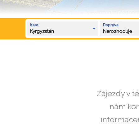
Kam
Doprava
Kyrgyzstán
Nerozhoduje
Zájezdy v t
nám kon
informacem