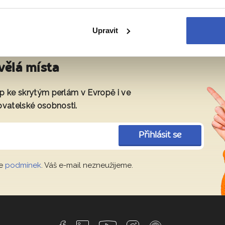
Upravit
vělá místa
tup ke skrytým perlám v Evropě i ve
ovatelské osobnosti.
Přihlásit se
le
podmínek
. Váš e-mail nezneužijeme.