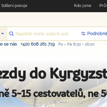
Sdílení pokoje
Kdo jsme
Prů
Podrobn
te se nás
+420 608 261 719
Po – Pá: 8:30 – 16:00
ezdy do Kyrgyzs
ně 5-15 cestovatelů, ne 5