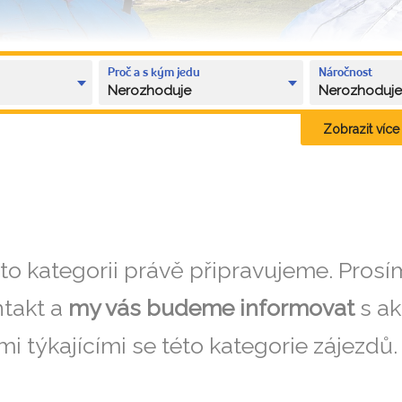
Proč a s kým jedu
Náročnost
Nerozhoduje
Nerozhoduj
Zobrazit více k
éto kategorii právě připravujeme. Pros
takt a
my vás budeme informovat
s ak
i týkajícími se této kategorie zájezdů