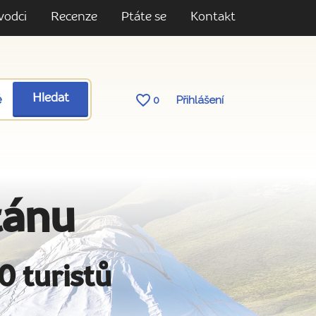
vodci
Recenze
Ptáte se
Kontakt
ě
Hledat
0
Přihlášení
tánu
0 turistů