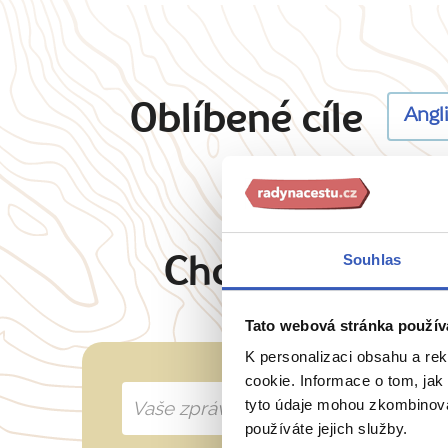
Oblíbené cíle
Angl
Souhlas
Chcete oslovit 
Tato webová stránka použív
K personalizaci obsahu a re
cookie. Informace o tom, jak
tyto údaje mohou zkombinovat
používáte jejich služby.