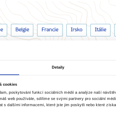
ie
Belgie
Francie
Irsko
Itálie
Detaily
přímo majitele? Napište 
á cookies
klam, poskytování funkcí sociálních médií a analýze naší návšt
 náš web používáte, sdílíme se svými partnery pro sociální média
 s dalšími informacemi, které jste jim poskytli nebo které získa