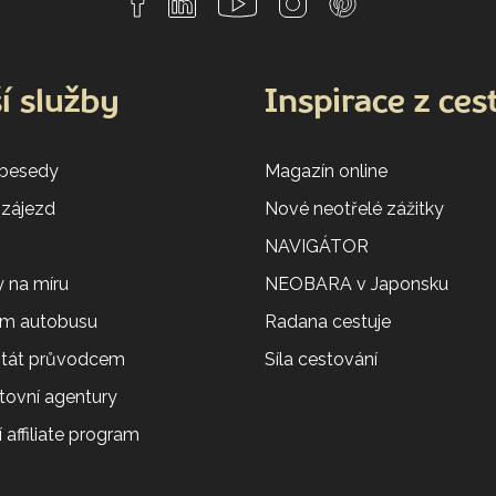
í služby
Inspirace z ces
 besedy
Magazín online
 zájezd
Nové neotřelé zážitky
NAVIGÁTOR
 na míru
NEOBARA v Japonsku
em autobusu
Radana cestuje
 stát průvodcem
Síla cestování
tovní agentury
 affiliate program