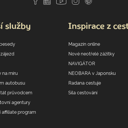
í služby
Inspirace z ces
 besedy
Magazín online
 zájezd
Nové neotřelé zážitky
NAVIGÁTOR
 na míru
NEOBARA v Japonsku
em autobusu
Radana cestuje
 stát průvodcem
Síla cestování
tovní agentury
 affiliate program