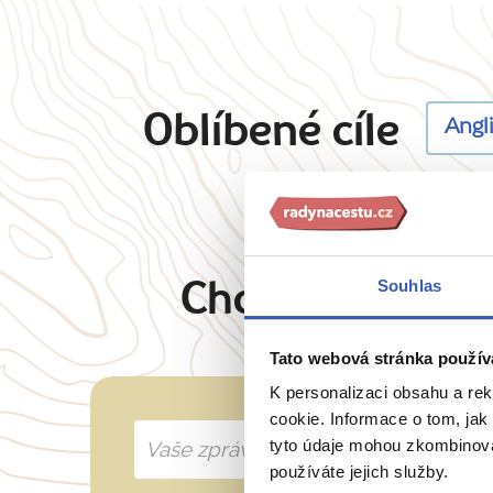
Oblíbené cíle
Angl
Souhlas
Chcete oslovit 
Tato webová stránka použív
K personalizaci obsahu a re
cookie. Informace o tom, jak
tyto údaje mohou zkombinovat
používáte jejich služby.