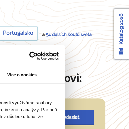
Katalog 2026
Portugalsko
a
54 dalších koutů světa
Více o cookies
Martinu Šimkovi:
ěvnosti využíváme soubory
, inzerci a analýzy. Partneři
li v důsledku toho, že
Odeslat