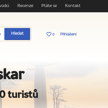
vodci
Recenze
Ptáte se
Kontakt
ě
Hledat
0
Přihlášení
skar
0 turistů