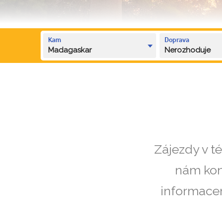
Kam
Doprava
Madagaskar
Nerozhoduje
Zájezdy v t
nám kon
informacem