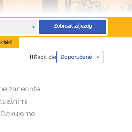
Zobrazit zájezdy
e
ritérií
Řadit dle
Doporučené
íme zanechte
tuálními
. Děkujeme.