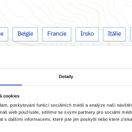
ie
Belgie
Francie
Irsko
Itálie
Detaily
přímo majitele? Napište 
á cookies
klam, poskytování funkcí sociálních médií a analýze naší návšt
 náš web používáte, sdílíme se svými partnery pro sociální média
 s dalšími informacemi, které jste jim poskytli nebo které získa