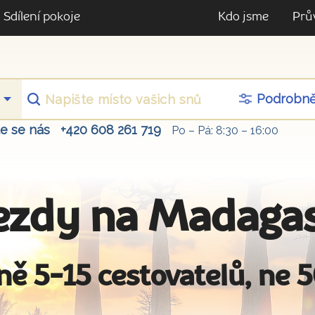
Sdílení pokoje
Kdo jsme
Prů
Podrobn
te se nás
+420 608 261 719
Po – Pá: 8:30 – 16:00
ezdy na Madaga
ně 5-15 cestovatelů, ne 5