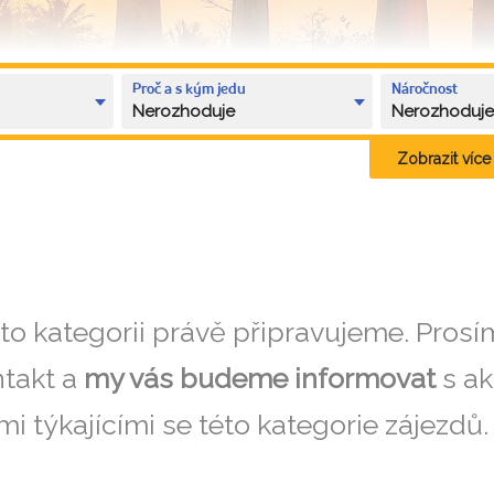
Proč a s kým jedu
Náročnost
Nerozhoduje
Nerozhoduj
Zobrazit více k
éto kategorii právě připravujeme. Pros
takt a
my vás budeme informovat
s ak
i týkajícími se této kategorie zájezdů