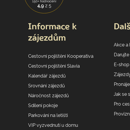
150+ hodnocení
4,9
z 5
Informace k
Dalš
zájezdům
Akce a
Darujte
Cestovní pojištění Kooperativa
E-shop
Cestovní pojištění Slavia
Zájezdy
Kalendář zájezdů
Pronáj
Srovnání zájezdů
Jak se
Náročnost zájezdů
Pro ces
Sdílení pokoje
Provizní
Parkování na letišti
VIP vyzvednutí u domu