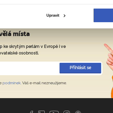
Upravit
vělá místa
tup ke skrytým perlám v Evropě i ve
ovatelské osobnosti.
Přihlásit se
le
podmínek
. Váš e-mail nezneužijeme.