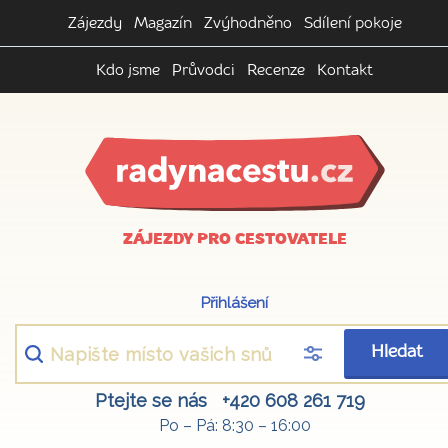
Zájezdy
Magazín
Zvýhodněno
Sdílení pokoje
Kdo jsme
Průvodci
Recenze
Kontakt
ZÁJEZDY PRO CESTOVATELE
Přihlášení
Hledat
Ptejte se nás
+420 608 261 719
Po – Pá: 8:30 – 16:00