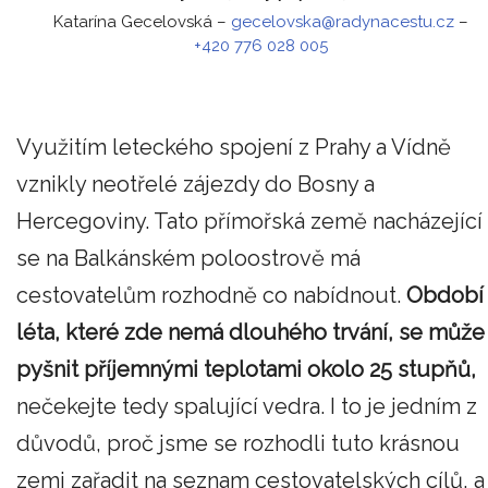
Katarína Gecelovská
–
gecelovska@radynacestu.cz
–
+420 776 028 005
Využitím leteckého spojení z Prahy a Vídně
vznikly neotřelé zájezdy do Bosny a
Hercegoviny. Tato přímořská země nacházející
se na Balkánském poloostrově má
cestovatelům rozhodně co nabídnout.
Období
léta, které zde nemá dlouhého trvání, se může
pyšnit příjemnými teplotami okolo 25 stupňů,
nečekejte tedy spalující vedra. I to je jedním z
důvodů, proč jsme se rozhodli tuto krásnou
zemi zařadit na seznam cestovatelských cílů, a