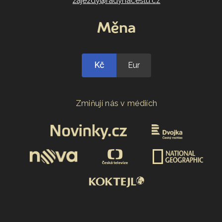
zajezdy@radynacestu.cz
Měna
Kč
Eur
Zmiňují nás v médiích