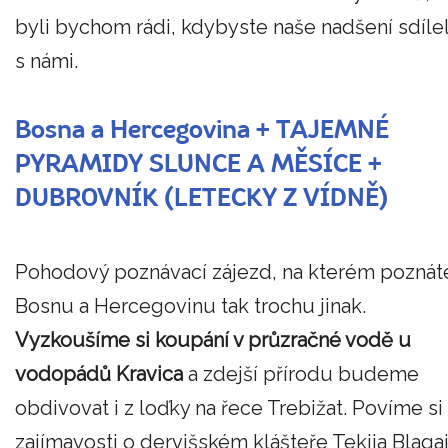
byli bychom rádi, kdybyste naše nadšení sdílel
s námi.
Bosna a Hercegovina + TAJEMNÉ
PYRAMIDY SLUNCE A MĚSÍCE +
DUBROVNÍK (LETECKY Z VÍDNĚ)
Pohodový poznávací zájezd, na kterém poznát
Bosnu a Hercegovinu tak trochu jinak.
Vyzkoušíme si koupání v průzračné vodě u
vodopádů Kravica
a zdejší přírodu budeme
obdivovat i z loďky na řece Trebižat. Povíme si
zajímavosti o dervišském klášteře Tekija Blagaj