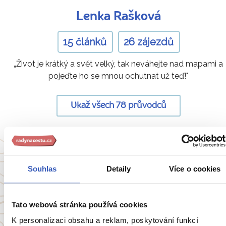
Lenka Rašková
15 článků
26 zájezdů
„Život je krátký a svět velký, tak neváhejte nad mapami a
pojeďte ho se mnou ochutnat už teď!"
Ukaž všech 78 průvodců
Oblíbené cíle
Souhlas
Detaily
Více o cookies
Anglie
Belgie
Francie
Irsko
Tato webová stránka používá cookies
K personalizaci obsahu a reklam, poskytování funkcí