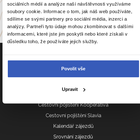
Itálie
Portugalsko
sociálních médií a analýze naší návštěvnosti využíváme
soubory cookie. Informace o tom, jak náš web používáte,
a
54 dalších koutů světa
sdílíme se svými partnery pro sociální média, inzerci a
analýzy. Partneři tyto údaje mohou zkombinovat s dalšími
informacemi, které jste jim poskytli nebo které získali v
důsledku toho, že používáte jejich služby.
Povolit vše
Informace k zájezdům
Upravit
Cestovní pojištění Kooperativa
Cestovní pojištění Slavia
Kalendář zájezdů
Srovnání zájezdů