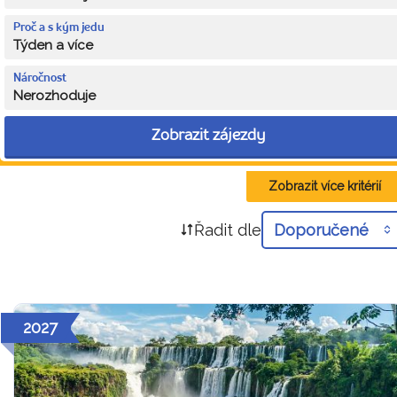
Proč a s kým jedu
Týden a více
Náročnost
Nerozhoduje
Zobrazit zájezdy
Zobrazit více kritérií
Řadit dle
Doporučené
2027