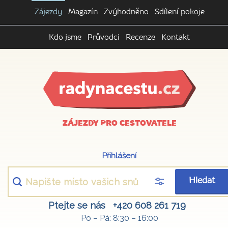
Zájezdy
Magazín
Zvýhodněno
Sdílení pokoje
Kdo jsme
Průvodci
Recenze
Kontakt
ZÁJEZDY PRO CESTOVATELE
Přihlášení
Hledat
Ptejte se nás
+420 608 261 719
Po – Pá: 8:30 – 16:00