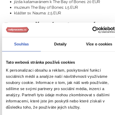
jízda katamaránem k The Bay of Bones: 20 EUR
muzeum The Bay of Bones: 1,5 EUR
klášter sv. Nauma: 2,5 EUR
Doporučené vybavení
Túry jsou v náročnějším a nerovném terénu, proto
Souhlas
Detaily
Více o cookies
doporučujeme pevnou turistickou obuv a turistické hole pro
ty, kteří jsou s nimi zvyklí chodit.
Tato webová stránka používá cookies
Kde budete ubytováni?
K personalizaci obsahu a reklam, poskytování funkcí
sociálních médií a analýze naší návštěvnosti využíváme
soubory cookie. Informace o tom, jak náš web používáte,
sdílíme se svými partnery pro sociální média, inzerci a
ubytování v hotelích v jednolůžkových, dvoulůžkových a
analýzy. Partneři tyto údaje mohou zkombinovat s dalšími
dle dostupnosti i třílůžkových pokojích
informacemi, které jste jim poskytli nebo které získali v
ubytování je v menších pokojích s vlastním soc. zařízení
důsledku toho, že používáte jejich služby.