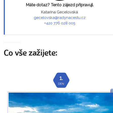
Máte dotaz? Tento zájezd připravuji.
Katarína Gecelovská
gecelovska@radynacestu.cz
+420 776 028 005
Co vše zažijete:
1.
DEN