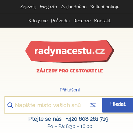
Zájezdy
Magazín
Zvýhodněno
Sdílení pokoje
Kdo jsme
Průvodci
Recenze
Kontakt
ZÁJEZDY PRO CESTOVATELE
Přihlášení
Hledat
Ptejte se nás
+420 608 261 719
Po – Pá: 8:30 – 16:00