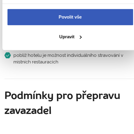
Jak je to s jídlem?
Povolit vše
polopenze v hotelu
Upravit
během dne bude možné zakoupit jídlo na místech s
možností občerstvení
poblíž hotelu je možnost individuálního stravování v
místních restauracích
Podmínky pro přepravu
zavazadel