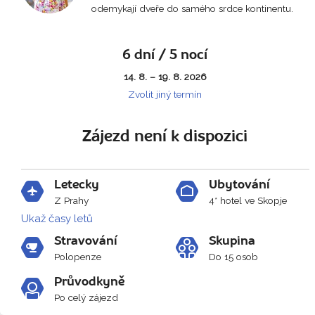
odemykají dveře do samého srdce kontinentu.
6 dní / 5 nocí
14. 8. – 19. 8. 2026
Zvolit jiný termín
Zájezd není k dispozici
Letecky
Ubytování
Z Prahy
4* hotel ve Skopje
Ukaž časy letů
Stravování
Skupina
Polopenze
Do 15 osob
Průvodkyně
Po celý zájezd