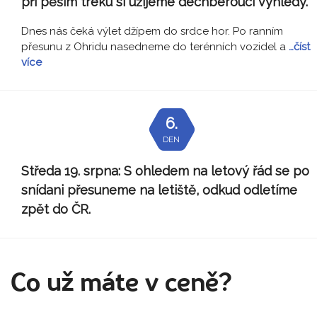
při pěším treku si užijeme dechberoucí výhledy.
Dnes nás čeká výlet džípem do srdce hor. Po ranním
přesunu z Ohridu nasedneme do terénních vozidel a
…číst
více
6.
DEN
Středa 19. srpna:
S ohledem na letový řád se po
snídani přesuneme na letiště, odkud odletíme
zpět do ČR.
Co už máte v ceně?