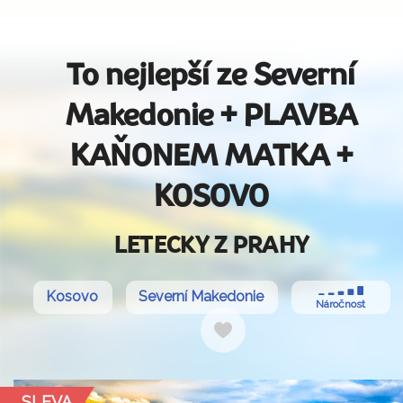
To nejlepší ze Severní
Makedonie + PLAVBA
KAŇONEM MATKA +
KOSOVO
LETECKY Z PRAHY
Kosovo
Severní Makedonie
Náročnost
Do
oblíbených
SLEVA