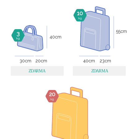
10
kg
55
cm
3
40
cm
kg
30
cm
20
cm
40
cm
23
cm
20
kg