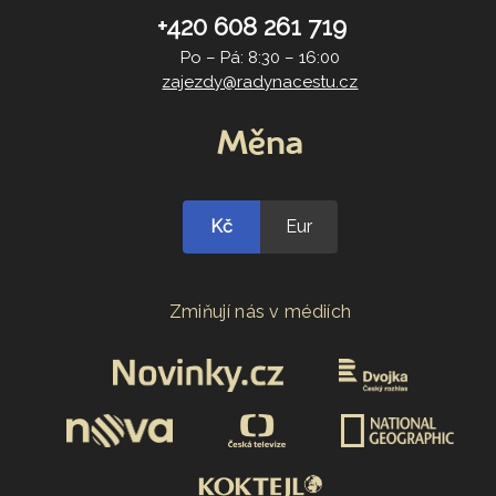
+420 608 261 719
Po – Pá: 8:30 – 16:00
zajezdy@radynacestu.cz
Měna
Kč
Eur
Zmiňují nás v médiích