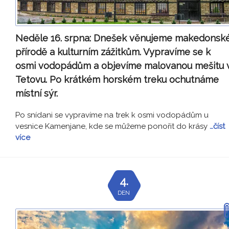
Neděle 16. srpna:
Dnešek věnujeme makedonsk
přírodě a kulturním zážitkům. Vypravíme se k
osmi vodopádům a objevíme malovanou mešitu 
Tetovu. Po krátkém horském treku ochutnáme
místní sýr.
Po snídani se vypravíme na trek k osmi vodopádům u
vesnice Kamenjane, kde se můžeme ponořit do krásy
…číst
více
4.
DEN