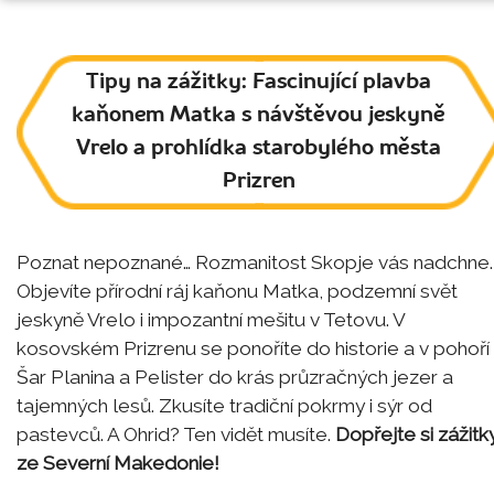
Tipy na zážitky: Fascinující plavba
kaňonem Matka s návštěvou jeskyně
Vrelo a prohlídka starobylého města
Prizren
Poznat nepoznané… Rozmanitost Skopje vás nadchne.
Objevíte přírodní ráj kaňonu Matka, podzemní svět
jeskyně Vrelo i impozantní mešitu v Tetovu. V
kosovském Prizrenu se ponoříte do historie a v pohoří
Šar Planina a Pelister do krás průzračných jezer a
tajemných lesů. Zkusíte tradiční pokrmy i sýr od
pastevců. A Ohrid? Ten vidět musíte.
D
opřejte si zážitk
ze Severní Makedonie!