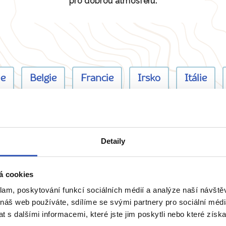
pro dobrou atmosféru.
ie
Belgie
Francie
Irsko
Itálie
Detaily
přímo majitele? Napište 
á cookies
klam, poskytování funkcí sociálních médií a analýze naší návšt
 náš web používáte, sdílíme se svými partnery pro sociální média
 s dalšími informacemi, které jste jim poskytli nebo které získa