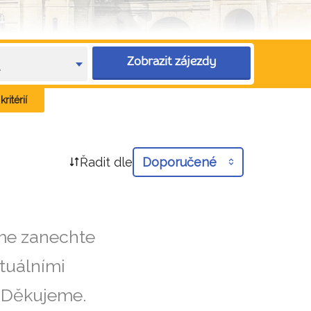
Zobrazit zájezdy
e
ritérií
Řadit dle
Doporučené
íme zanechte
tuálními
. Děkujeme.