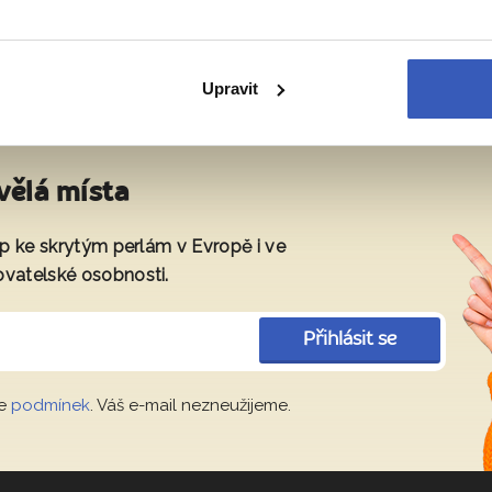
Upravit
vělá místa
tup ke skrytým perlám v Evropě i ve
ovatelské osobnosti.
Přihlásit se
le
podmínek
. Váš e-mail nezneužijeme.