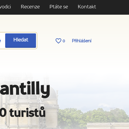
vodci
Recenze
Ptáte se
Kontakt
ě
Hledat
0
Přihlášení
antilly
0 turistů