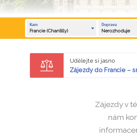
Kam
Doprava
Francie (Chantilly)
Nerozhoduje
Udělejte si jasno
Zájezdy do Francie – s
Zájezdy v t
nám kon
informacem