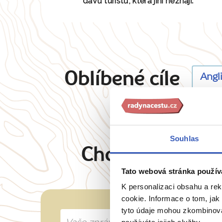
davů turistů, která jiní neznají.
Oblíbené cíle
Angl
Souhlas
Chcete oslovit 
Tato webová stránka použív
K personalizaci obsahu a re
cookie. Informace o tom, jak
tyto údaje mohou zkombinovat