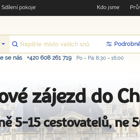
Sdílení pokoje
Kdo jsme
Prů
Podrobn
te se nás
+420 608 261 719
Po – Pá: 8:30 – 16:00
ové zájezd do Ch
ně 5-15 cestovatelů, ne 5