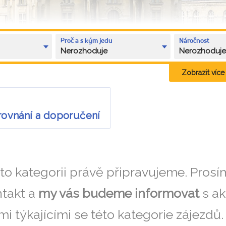
Proč a s kým jedu
Náročnost
Nerozhoduje
Nerozhoduj
Zobrazit více k
rovnání a doporučení
éto kategorii právě připravujeme. Pros
takt a
my vás budeme informovat
s ak
i týkajícími se této kategorie zájezdů