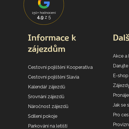
150+ hodnocení
4,9
z 5
Informace k
Dalš
zájezdům
Akce a
Darujte
Cestovní pojištění Kooperativa
E-shop
Cestovní pojištění Slavia
Zájezdy
Kalendář zájezdů
Pronáj
Srovnání zájezdů
Jak se
Náročnost zájezdů
Pro ces
Sdílení pokoje
Provizní
Parkování na letišti