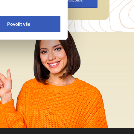
Odeslat
Povolit vše