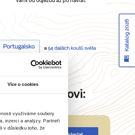
vámi od odjezdu až po návrat.
Katalog 2026
Portugalsko
a
54 dalších koutů světa
Více o cookies
Martinu Šimkovi:
ěvnosti využíváme soubory
, inzerci a analýzy. Partneři
li v důsledku toho, že