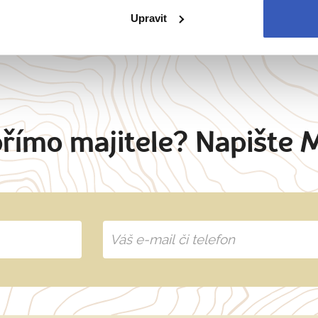
Upravit
ie
Belgie
Francie
Irsko
Itálie
přímo majitele? Napište 