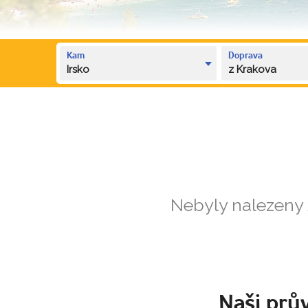
Kam
Doprava
Irsko
z Krakova
Nebyly nalezeny
Naši prův