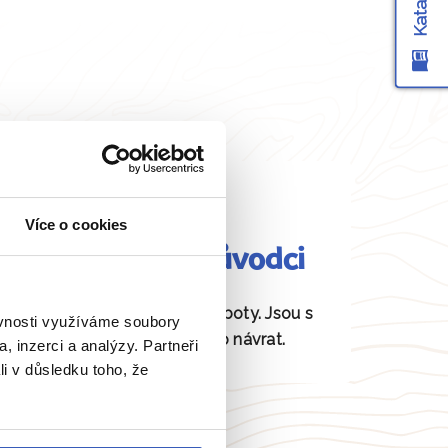
Více o cookies
Fundovaní průvodci
Daná místa znají jako své boty. Jsou s
ěvnosti využíváme soubory
vámi od odjezdu až po návrat.
, inzerci a analýzy. Partneři
li v důsledku toho, že