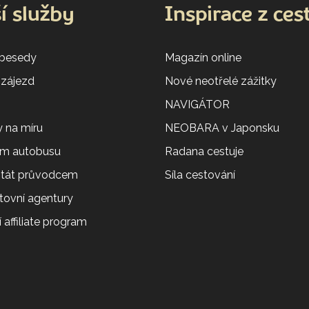
í služby
Inspirace z ces
 besedy
Magazín online
 zájezd
Nové neotřelé zážitky
NAVIGÁTOR
 na míru
NEOBARA v Japonsku
em autobusu
Radana cestuje
 stát průvodcem
Síla cestování
tovní agentury
 affiliate program