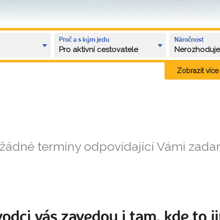
Proč a s kým jedu
Náročnost
Pro aktivní cestovatele
Nerozhoduj
Zobrazit více k
 žádné termíny odpovídající Vámi zad
odci vás zavedou i tam, kde to ji