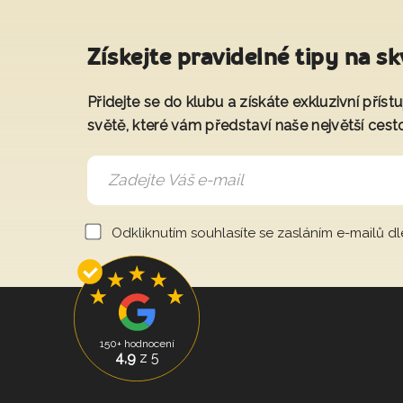
Získejte pravidelné tipy na sk
Přidejte se do klubu a získáte exkluzivní přís
světě, které vám představí naše největší cest
Odkliknutím souhlasíte se zasláním e-mailů d
150+ hodnocení
4,9
z 5