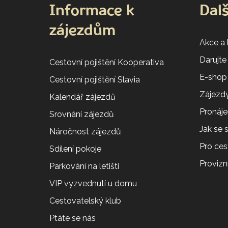
Informace k
Dalš
zájezdům
Akce a
Darujte
Cestovní pojištění Kooperativa
E-shop
Cestovní pojištění Slavia
Zájezdy
Kalendář zájezdů
Pronáj
Srovnání zájezdů
Jak se
Náročnost zájezdů
Pro ces
Sdílení pokoje
Provizní
Parkování na letišti
VIP vyzvednutí u domu
Cestovatelský klub
Ptáte se nás