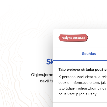
Souhlas
Skryté perly
Tato webová stránka použív
Objevujeme pro vás unikátní místa bez
K personalizaci obsahu a re
davů turistů, která jiní neznají.
cookie. Informace o tom, jak
tyto údaje mohou zkombinovat
používáte jejich služby.