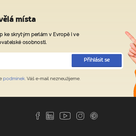
vělá místa
tup ke skrytým perlám v Evropě i ve
ovatelské osobnosti.
Přihlásit se
le
podmínek
. Váš e-mail nezneužijeme.