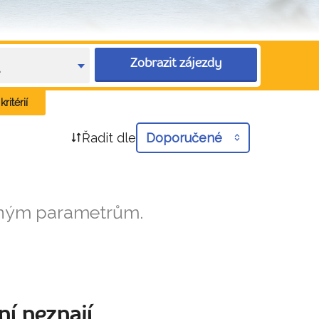
Zobrazit zájezdy
e
ritérií
Řadit dle
Doporučené
aným parametrům.
ní neznají