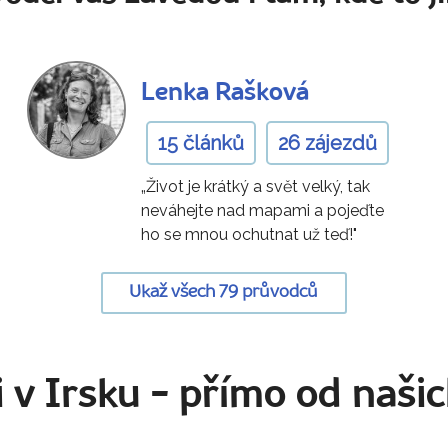
Lenka Rašková
15 článků
26 zájezdů
„Život je krátký a svět velký, tak
neváhejte nad mapami a pojeďte
ho se mnou ochutnat už teď!"
Ukaž všech 79 průvodců
 v Irsku
- přímo od naši