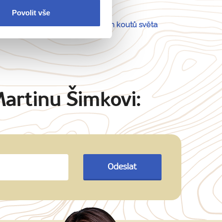
Povolit vše
Portugalsko
a
54 dalších koutů světa
Martinu Šimkovi:
Odeslat