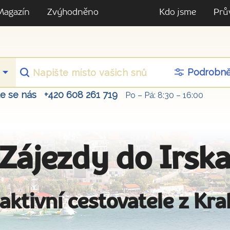
Magazín
Zvýhodněno
Kdo jsme
Prů
Podrobn
te se nás
+420 608 261 719
Po – Pá: 8:30 – 16:00
Zájezdy do Irsk
aktivní cestovatele z Kr