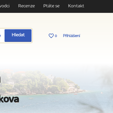
vodci
Recenze
Ptáte se
Kontakt
ě
Hledat
0
Přihlášení
a
akova