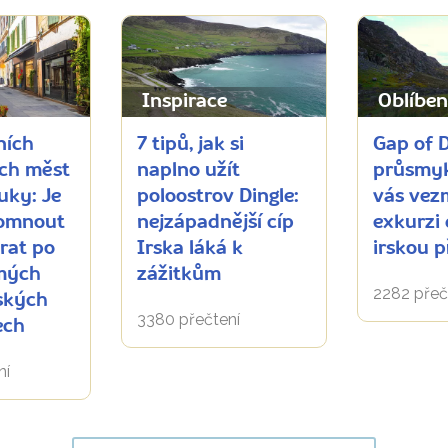
Inspirace
Oblíben
ních
7 tipů, jak si
Gap of 
ích měst
naplno užít
průsmyk
uky: Je
poloostrov Dingle:
vás vez
romnout
nejzápadnější cíp
exkurzi
trat po
Irska láká k
irskou 
mých
zážitkům
2282 přeč
ských
3380 přečtení
ech
ní