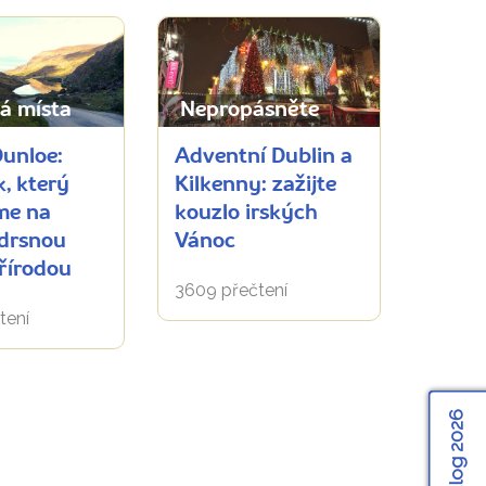
á místa
Nepropásněte
Dunloe:
Adventní Dublin a
, který
Kilkenny: zažijte
me na
kouzlo irských
 drsnou
Vánoc
přírodou
3609 přečtení
tení
Katalog 2026