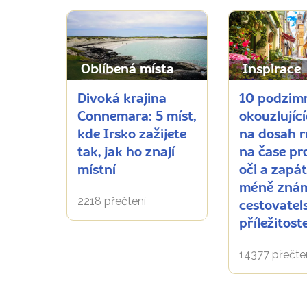
Oblíbená místa
Inspirace
Divoká krajina
10 podzim
Connemara: 5 míst,
okouzlujíc
kde Irsko zažijete
na dosah r
tak, jak ho znají
na čase p
místní
oči a zapá
méně zná
2218 přečtení
cestovatel
příležitost
14377 přečte