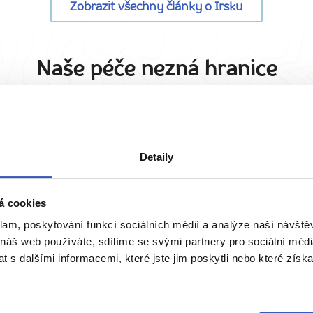
Zobrazit všechny články o Irsku
Naše péče nezná hranice
Detaily
Žádná masovka
á cookies
Na zájezd bereme maximálně 15 osob
klam, poskytování funkcí sociálních médií a analýze naší návšt
pro dobrou atmosféru.
 náš web používáte, sdílíme se svými partnery pro sociální média
 s dalšími informacemi, které jste jim poskytli nebo které získa