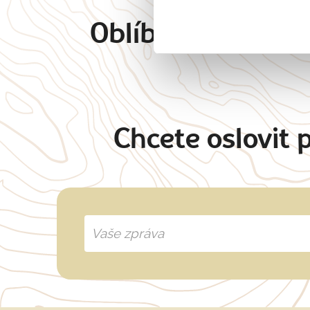
Oblíbené cíle
Angl
Chcete oslovit 