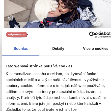
Víte, že...
Benátský lev salónů – Giacomo Casanova:
Souhlas
Detaily
Více o cookies
Jak se dostal z italského města elegance až
do českého Duchcova?
Tato webová stránka používá cookies
665 přečtení
K personalizaci obsahu a reklam, poskytování funkcí
sociálních médií a analýze naší návštěvnosti využíváme
soubory cookie. Informace o tom, jak náš web používáte,
Zobrazit všechny články o Itálii
sdílíme se svými partnery pro sociální média, inzerci a
analýzy. Partneři tyto údaje mohou zkombinovat s dalšími
informacemi, které jste jim poskytli nebo které získali v
důsledku toho, že používáte jejich služby.