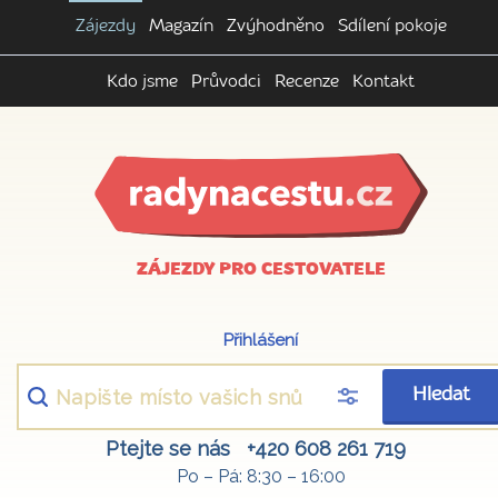
Zájezdy
Magazín
Zvýhodněno
Sdílení pokoje
Kdo jsme
Průvodci
Recenze
Kontakt
ZÁJEZDY PRO CESTOVATELE
Přihlášení
Hledat
Ptejte se nás
+420 608 261 719
Po – Pá: 8:30 – 16:00