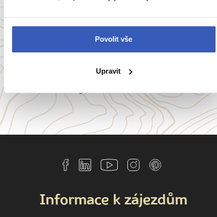
Oblíbené cíle
Anglie
Belgie
Francie
Irsko
Povolit vše
Itálie
Portugalsko
Upravit
a
54 dalších koutů světa
Informace k zájezdům