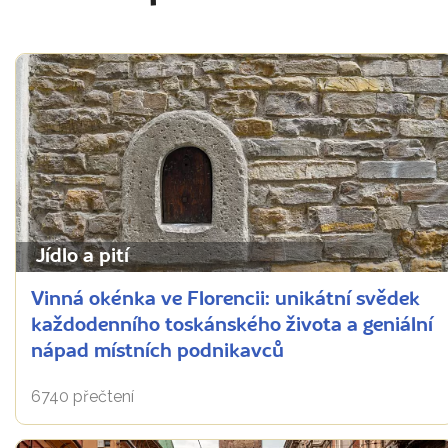
Jídlo a pití
Vinná okénka ve Florencii: unikátní svědek
každodenního toskánského života a geniální
nápad místních podnikavců
6740 přečtení