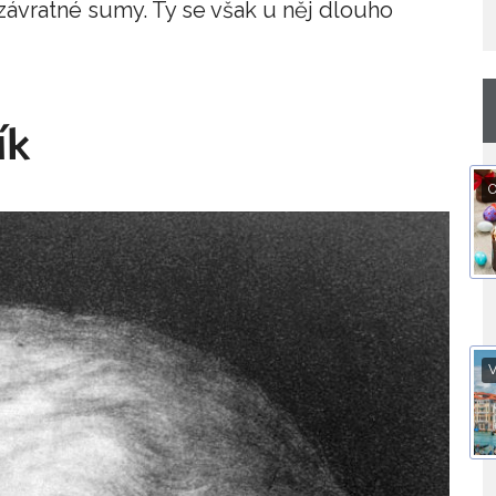
závratné sumy. Ty se však u něj dlouho
ík
O
V