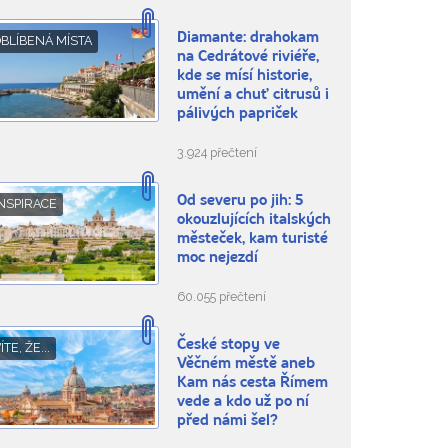
Diamante: drahokam
BLÍBENÁ MÍSTA
na Cedrátové riviéře,
kde se mísí historie,
umění a chuť citrusů i
pálivých papriček
3.924 přečtení
Od severu po jih: 5
NSPIRACE
okouzlujících italských
městeček, kam turisté
moc nejezdí
60.055 přečtení
České stopy ve
ÍTE, ŽE...
Věčném městě aneb
Kam nás cesta Římem
vede a kdo už po ní
před námi šel?