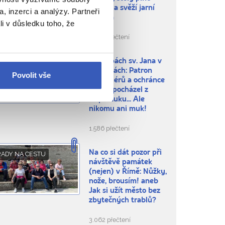
dobrot a svěží jarní
, inzerci a analýzy. Partneři
příroda
li v důsledku toho, že
5.369 přečtení
Po stopách sv. Jana v
ÍTE, ŽE...
Benátkách: Patron
Povolit vše
gondoliérů a ochránce
mostů pocházel z
Nepomuku... Ale
nikomu ani muk!
1.586 přečtení
Na co si dát pozor při
RADY NA CESTU
návštěvě památek
(nejen) v Římě: Nůžky,
nože, brousím! aneb
Jak si užít město bez
zbytečných trablů?
3.062 přečtení