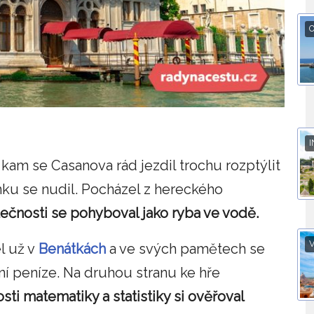
O
I
 kam se Casanova rád jezdil trochu rozptýlit
mku se nudil. Pocházel z hereckého
ečnosti se pohyboval jako ryba ve vodě.
V
l už v
Benátkách
a ve svých pamětech se
ní peníze. Na druhou stranu ke hře
sti matematiky a statistiky si ověřoval