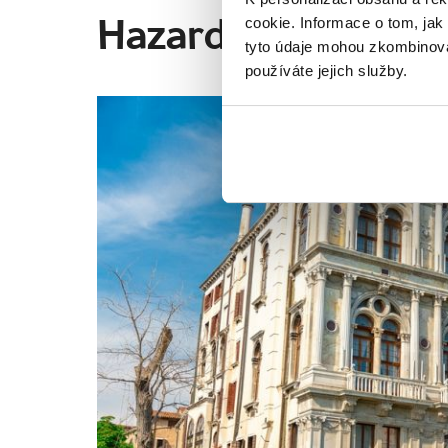
cookie. Informace o tom, jak
Hazardní hráč
tyto údaje mohou zkombinovat
používáte jejich služby.