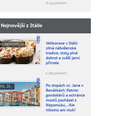
8.134 přečtení
Nejnovější z Itálie
Velikonoce v Itálii:
BLÍBENÁ MÍSTA
silná náboženská
tradice, stoly plné
dobrot a svěží jarní
příroda
5.369 přečtení
Po stopách sv. Jana v
ÍTE, ŽE...
Benátkách: Patron
gondoliérů a ochránce
mostů pocházel z
Nepomuku... Ale
nikomu ani muk!