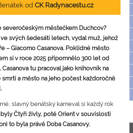
 Benátek od
CK Radynacestu.cz
 se severočeským městečkem Duchcov?
ve svých šedesáti letech, vydal muž, jehož
e – Giacomo Casanova. Poklidné město
m si v roce 2025 připomnělo 300 let od
. Casanova tu pracoval jako knihovník na
é smrti a město na jeho počest každoročně
i.
né, slavný benátský karneval si každý rok
byly Čtyři živly, poté Orient v souvislosti
loni to byla právě Doba Casanovy.