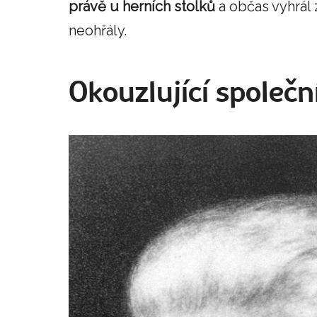
právě u herních stolků
a občas vyhrál 
neohřály.
Okouzlující společn