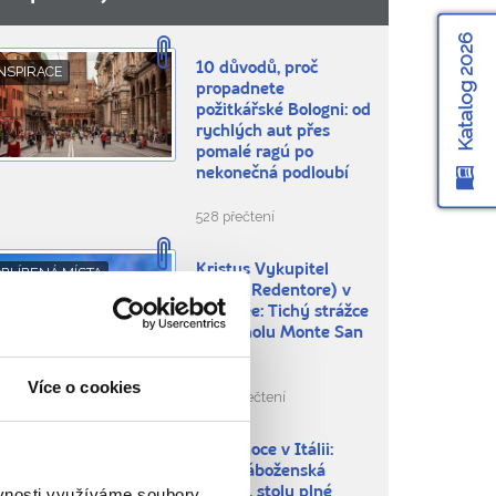
Katalog 2026
10 důvodů, proč
NSPIRACE
propadnete
požitkářské Bologni: od
rychlých aut přes
pomalé ragú po
nekonečná podloubí
528 přečtení
Kristus Vykupitel
BLÍBENÁ MÍSTA
(Cristo Redentore) v
Maratee: Tichý strážce
na vrcholu Monte San
Biagio
Více o cookies
1.881 přečtení
Velikonoce v Itálii:
BLÍBENÁ MÍSTA
silná náboženská
ěvnosti využíváme soubory
tradice, stoly plné