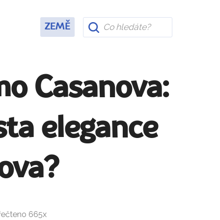
ZEMĚ
mo Casanova:
sta elegance
cova?
Přečteno 665x