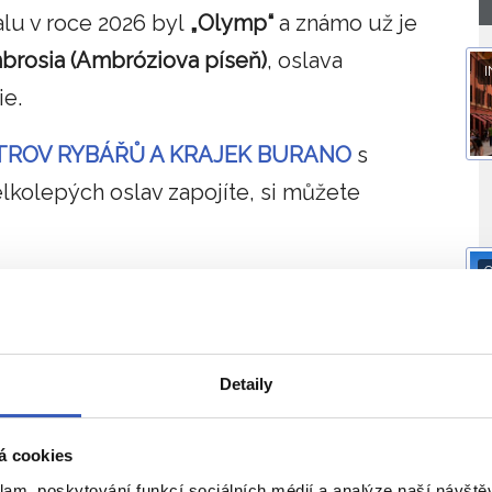
u v roce 2026 byl
„Olymp“
a známo už je
mbrosia (Ambróziova píseň)
, oslava
I
ie.
 OSTROV RYBÁŘŮ A KRAJEK BURANO
s
kolepých oslav zapojíte, si můžete
O
e město na tři týdny ponořilo do atmosféry
divadelní představení. Karneval byl
ek patrona všech zamilovaných, sv.
Detaily
l hlavně jako
svůdce a milovník benátských
O
á cookies
klam, poskytování funkcí sociálních médií a analýze naší návšt