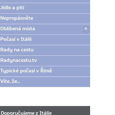
Jídlo a pití
Nepropásněte
Oblíbená místa
Počasí v Itálii
Rady na cestu
Radynacestu.tv
Typické počasí v Římě
Víte, že...
Doporučujeme z Itálie