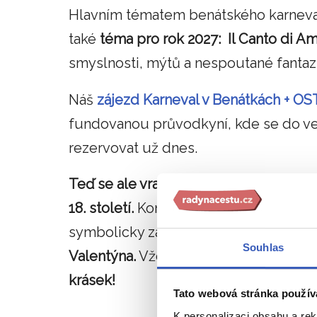
Hlavním tématem benátského karneval
také
téma pro rok 2027: Il Canto di A
smyslnosti, mýtů a nespoutané fantaz
Náš
zájezd Karneval v Benátkách +
fundovanou průvodkyní, kde se do vel
rezervovat už dnes.
Teď se ale vraťme do roku 2025, kdy s
18. století.
Konaly se plesy, koncerty a 
symbolicky zahájen
14. února na svát
Souhlas
Valentýna.
Vždyť Casanova se proslavi
krásek!
Tato webová stránka použív
K personalizaci obsahu a re