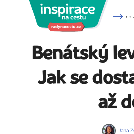
na 
Benátský le
Jak se dost
až d
Jana 