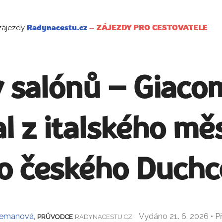
zájezdy
Radynacestu.cz
–
ZÁJEZDY PRO CESTOVATELE
v salónů – Giaco
al z italského mě
o českého Duch
Zemanová
,
Vydáno 21. 6. 2026 • 
PRŮVODCE
RADYNACESTU.CZ