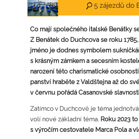
5 zájezdů do
Co mají společného italské Benátky
Z Benátek do Duchcova se roku 1785, 
jméno je dodnes symbolem sukničkář
s krásným zámkem a secesním kostele
narození této charismatické osobnosti
panství hraběte z Valdštejna až do sv
v červnu pořádá Casanovské slavnost
Zatímco v Duchcově je téma jednotvár
volí nové základní téma.
Roku 2023 to 
s výročím cestovatele Marca Pola a v