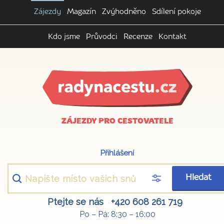
Zájezdy
Magazín
Zvýhodněno
Sdílení pokoje
Kdo jsme
Průvodci
Recenze
Kontakt
ZÁJEZDY PRO CESTOVATELE
Přihlášení
Hledat
Ptejte se nás
+420 608 261 719
Po – Pá: 8:30 – 16:00