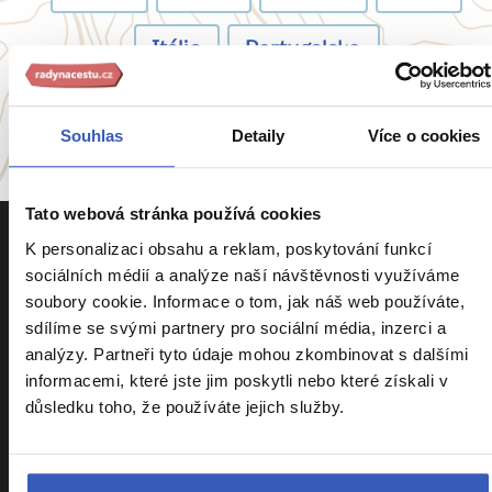
Itálie
Portugalsko
a
54 dalších koutů světa
Souhlas
Detaily
Více o cookies
Tato webová stránka používá cookies
K personalizaci obsahu a reklam, poskytování funkcí
sociálních médií a analýze naší návštěvnosti využíváme
soubory cookie. Informace o tom, jak náš web používáte,
sdílíme se svými partnery pro sociální média, inzerci a
Informace k zájezdům
analýzy. Partneři tyto údaje mohou zkombinovat s dalšími
informacemi, které jste jim poskytli nebo které získali v
důsledku toho, že používáte jejich služby.
Cestovní pojištění Kooperativa
Cestovní pojištění Slavia