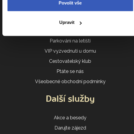
Kalendář zájezdů
Povolit vše
Srovnání zájezdů
Náročnost zájezdů
Upravit
Sdílení pokoje
Parkování na letišti
VIP vyzvednutí u domu
Cestovatelský klub
Ptáte se nás
Všeobecné obchodní podmínky
Další služby
Akce a besedy
Darujte zájezd