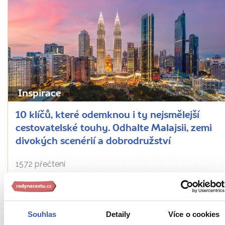
Inspirace
10 klíčů, které odemknou i ty nejsmělejší
cestovatelské touhy. Odhalte Malajsii, zemi
divokých scenérií a dobrodružství
1572 přečtení
Souhlas
Detaily
Více o cookies