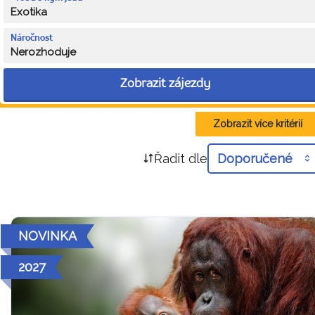
Exotika
Náročnost
Nerozhoduje
Zobrazit zájezdy
Zobrazit více kritérií
Řadit dle
Doporučené
NOVINKA
2027