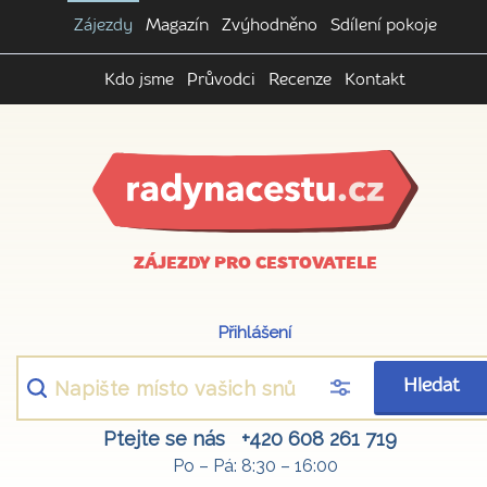
Zájezdy
Magazín
Zvýhodněno
Sdílení pokoje
Kdo jsme
Průvodci
Recenze
Kontakt
ZÁJEZDY PRO CESTOVATELE
Přihlášení
Hledat
Ptejte se nás
+420 608 261 719
Po – Pá: 8:30 – 16:00