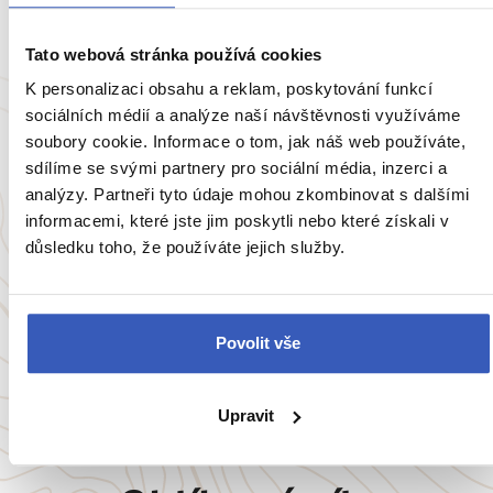
Tato webová stránka používá cookies
K personalizaci obsahu a reklam, poskytování funkcí
sociálních médií a analýze naší návštěvnosti využíváme
Inspirace
soubory cookie. Informace o tom, jak náš web používáte,
sdílíme se svými partnery pro sociální média, inzerci a
10 důvodů, proč je Borneo perlou tropické
analýzy. Partneři tyto údaje mohou zkombinovat s dalšími
divočiny: Vstupte do světa, jenž vás naučí
informacemi, které jste jim poskytli nebo které získali v
zpomalit a ztišit hluk každodennosti
důsledku toho, že používáte jejich služby.
3900 přečtení
Povolit vše
Zobrazit všechny články o Malajsii
Upravit