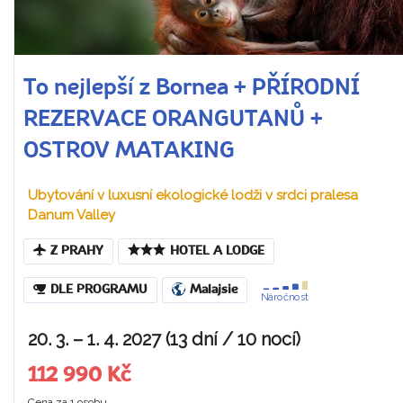
To nejlepší z Bornea + PŘÍRODNÍ
REZERVACE ORANGUTANŮ +
OSTROV MATAKING
Ubytování v luxusní ekologické lodži v srdci pralesa
Danum Valley
Z PRAHY
HOTEL A LODGE
DLE PROGRAMU
Malajsie
Náročnost
20. 3. – 1. 4. 2027 (13 dní / 10 nocí)
112 990 Kč
Cena za 1 osobu