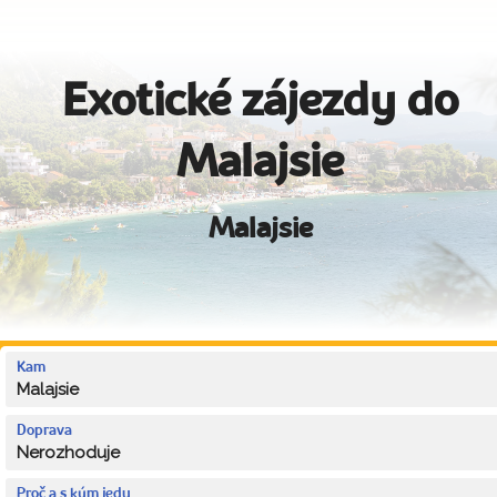
Exotické zájezdy do
Malajsie
Malajsie
Kam
Malajsie
Doprava
Nerozhoduje
Proč a s kým jedu