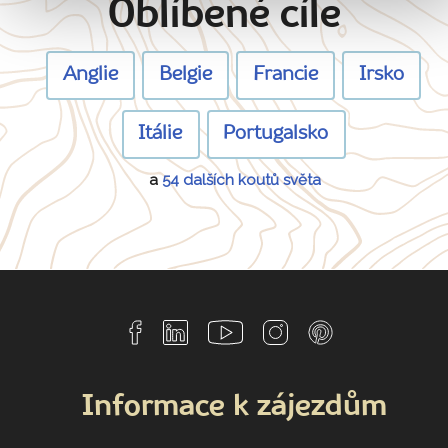
Oblíbené cíle
Anglie
Belgie
Francie
Irsko
Itálie
Portugalsko
a
54 dalších koutů světa
Informace k zájezdům