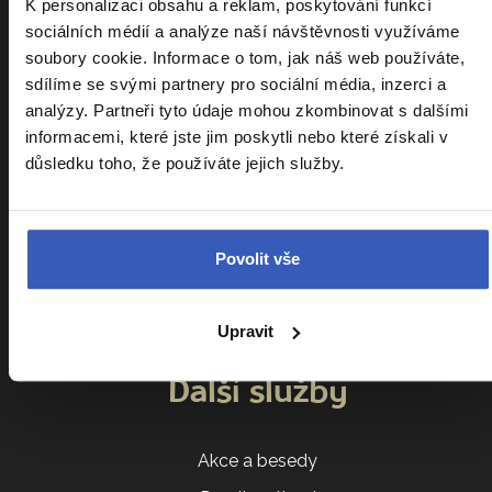
K personalizaci obsahu a reklam, poskytování funkcí
Kalendář zájezdů
sociálních médií a analýze naší návštěvnosti využíváme
soubory cookie. Informace o tom, jak náš web používáte,
Srovnání zájezdů
sdílíme se svými partnery pro sociální média, inzerci a
Náročnost zájezdů
analýzy. Partneři tyto údaje mohou zkombinovat s dalšími
informacemi, které jste jim poskytli nebo které získali v
Sdílení pokoje
důsledku toho, že používáte jejich služby.
Parkování na letišti
VIP vyzvednutí u domu
Cestovatelský klub
Povolit vše
Ptáte se nás
Všeobecné obchodní podmínky
Upravit
Další služby
Akce a besedy