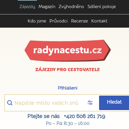
Zájezdy
Magazín
Zvýhodněno
Sdílení pokoje
Kdo jsme
Průvodci
Recenze
Kontakt
ZÁJEZDY PRO CESTOVATELE
Přihlášení
Hledat
Ptejte se nás
+420 608 261 719
Po – Pá: 8:30 – 16:00