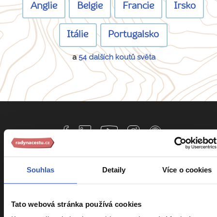
Anglie
Belgie
Francie
Irsko
Itálie
Portugalsko
a
54 dalších koutů světa
Informace k zájezdům
Souhlas
Detaily
Více o cookies
Cestovní pojištění Kooperativa
Tato webová stránka používá cookies
Cestovní pojištění Slavia