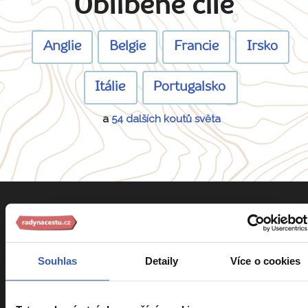
Oblíbené cíle
Anglie
Belgie
Francie
Irsko
Itálie
Portugalsko
a
54 dalších koutů světa
Souhlas
Detaily
Více o cookies
Informace k zájezdům