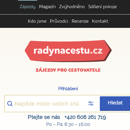
Zájezdy
Magazín
Zvýhodněno
Sdílení pokoje
Kdo jsme
Průvodci
Recenze
Kontakt
ZÁJEZDY PRO CESTOVATELE
Přihlášení
Hledat
Ptejte se nás
+420 608 261 719
Po – Pá: 8:30 – 16:00