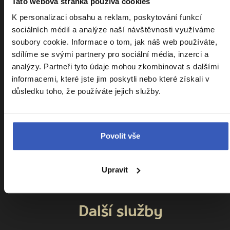
Tato webová stránka používá cookies
Cestovní pojištění Kooperativa
K personalizaci obsahu a reklam, poskytování funkcí
Cestovní pojištění Slavia
sociálních médií a analýze naší návštěvnosti využíváme
Kalendář zájezdů
soubory cookie. Informace o tom, jak náš web používáte,
sdílíme se svými partnery pro sociální média, inzerci a
Srovnání zájezdů
analýzy. Partneři tyto údaje mohou zkombinovat s dalšími
Náročnost zájezdů
informacemi, které jste jim poskytli nebo které získali v
důsledku toho, že používáte jejich služby.
Sdílení pokoje
Parkování na letišti
VIP vyzvednutí u domu
Povolit vše
Cestovatelský klub
Ptáte se nás
Upravit
Všeobecné obchodní podmínky
Další služby