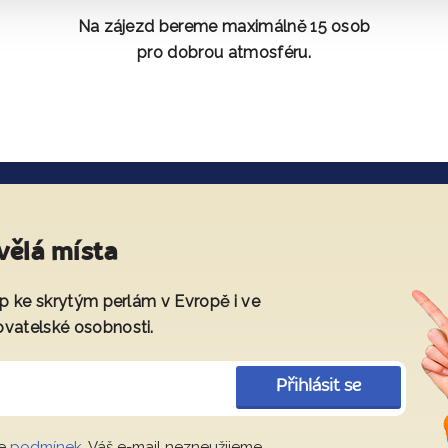
Na zájezd bereme maximálně 15 osob
pro dobrou atmosféru.
vělá místa
tup ke skrytým perlám v Evropě i ve
ovatelské osobnosti.
Přihlásit se
le
podmínek
. Váš e-mail nezneužijeme.