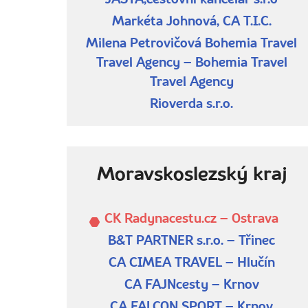
JASTA,cestovní kancelář s.r.o
Markéta Johnová, CA T.I.C.
Milena Petrovičová Bohemia Travel
Travel Agency – Bohemia Travel
Travel Agency
Rioverda s.r.o.
Moravskoslezský kraj
CK Radynacestu.cz – Ostrava
B&T PARTNER s.r.o. – Třinec
CA CIMEA TRAVEL – Hlučín
CA FAJNcesty – Krnov
CA FALCON SPORT – Krnov