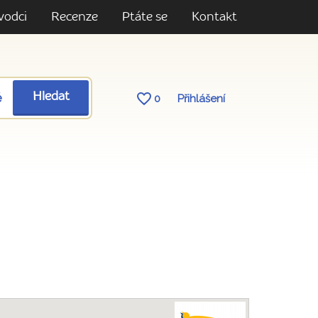
vodci
Recenze
Ptáte se
Kontakt
ě
Hledat
0
Přihlášení