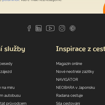
í služby
Inspirace z ces
 besedy
Magazín online
 zájezd
Nové neotřelé zážitky
NAVIGÁTOR
 na míru
NEOBARA v Japonsku
em autobusu
Radana cestuje
 stát průvodcem
Síla cestování