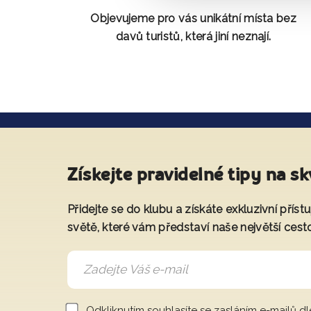
Objevujeme pro vás unikátní místa bez
davů turistů, která jiní neznají.
Získejte pravidelné tipy na sk
Přidejte se do klubu a získáte exkluzivní přís
světě, které vám představí naše největší cest
Odkliknutím souhlasíte se zasláním e-mailů d