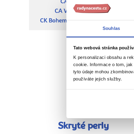
CA CKM Olomouc
CA Via Tour – Hranice
CK Bohemian Fantasy – Olomouc
Souhlas
Tato webová stránka použív
K personalizaci obsahu a re
cookie. Informace o tom, jak
tyto údaje mohou zkombinovat
používáte jejich služby.
Skryté perly