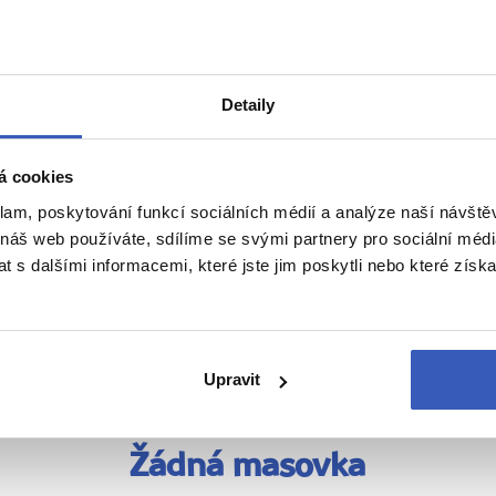
CA Ivana Kopecká – Pardubice
Detaily
á cookies
klam, poskytování funkcí sociálních médií a analýze naší návšt
 náš web používáte, sdílíme se svými partnery pro sociální média
 s dalšími informacemi, které jste jim poskytli nebo které získa
Naše péče nezná hranice
Upravit
Žádná masovka