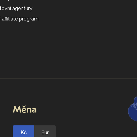
tovní agentury
 affiliate program
Měna
Kč
Eur