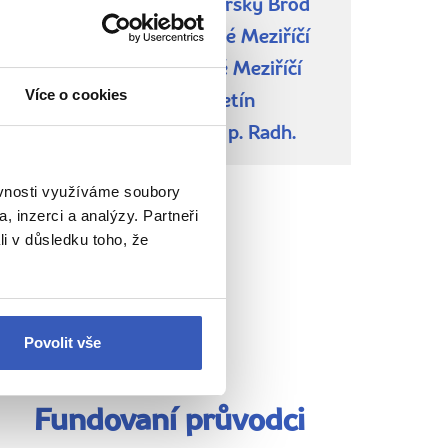
CA Pencil Travel – Uherský Brod
CA Via tours – Valašské Meziříčí
CK Valaška – Valašské Meziříčí
Více o cookies
CK Valaška – Vsetín
CK Valaška – Rožnov p. Radh.
ěvnosti využíváme soubory
, inzerci a analýzy. Partneři
li v důsledku toho, že
Povolit vše
Fundovaní průvodci