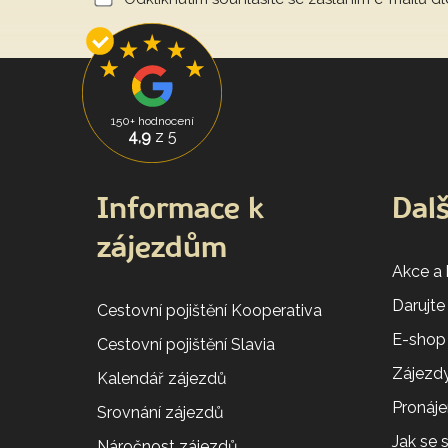
150+ hodnocení
4,9
z 5
Informace k
Dalš
zájezdům
Akce a
Darujte
Cestovní pojištění Kooperativa
E-shop
Cestovní pojištění Slavia
Zájezdy
Kalendář zájezdů
Pronáj
Srovnání zájezdů
Jak se
Náročnost zájezdů