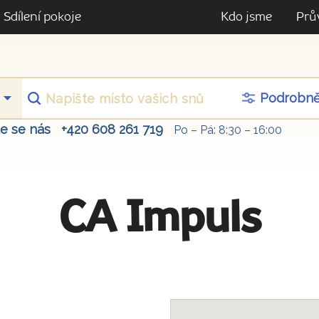
Sdílení pokoje
Kdo jsme
Prů
Podrobn
te se nás
+420 608 261 719
Po – Pá: 8:30 – 16:00
CA Impuls