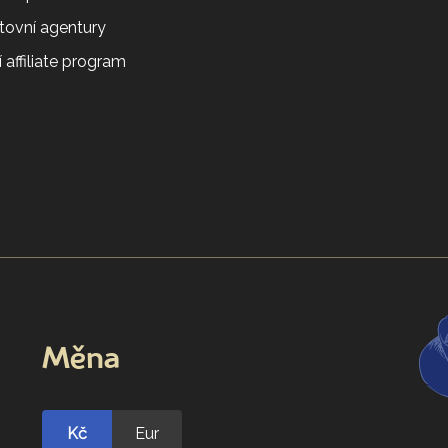
tovní agentury
 affiliate program
Měna
Kč
Eur