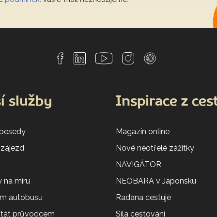
í služby
Inspirace z ces
 besedy
Magazín online
 zájezd
Nové neotřelé zážitky
NAVIGÁTOR
 na míru
NEOBARA v Japonsku
em autobusu
Radana cestuje
 stát průvodcem
Síla cestování