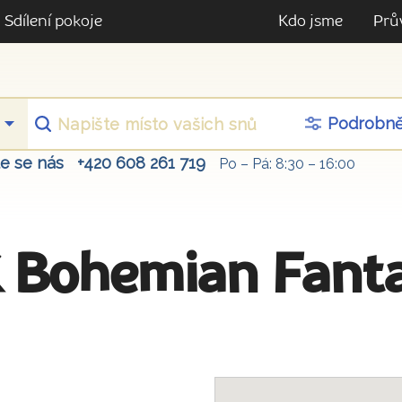
Sdílení pokoje
Kdo jsme
Prů
Podrobn
te se nás
+420 608 261 719
Po – Pá: 8:30 – 16:00
 Bohemian Fant