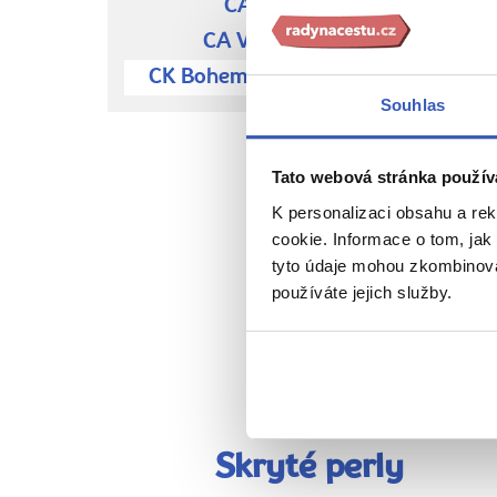
CA CKM Olomouc
CA Via Tour – Hranice
CK Bohemian Fantasy – Olomouc
Souhlas
Tato webová stránka použív
K personalizaci obsahu a re
cookie. Informace o tom, jak
tyto údaje mohou zkombinovat
používáte jejich služby.
Skryté perly