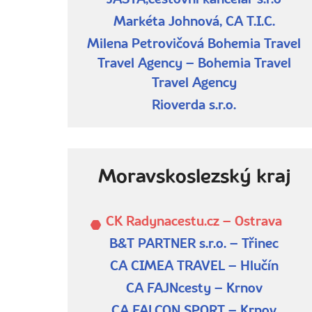
JASTA,cestovní kancelář s.r.o
Markéta Johnová, CA T.I.C.
Milena Petrovičová Bohemia Travel
Travel Agency – Bohemia Travel
Travel Agency
Rioverda s.r.o.
Moravskoslezský kraj
CK Radynacestu.cz – Ostrava
B&T PARTNER s.r.o. – Třinec
CA CIMEA TRAVEL – Hlučín
CA FAJNcesty – Krnov
CA FALCON SPORT – Krnov