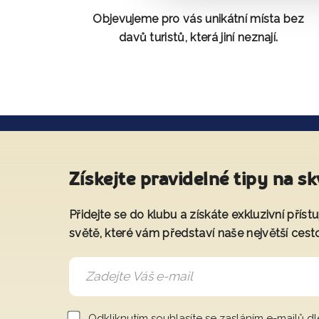
Objevujeme pro vás unikátní místa bez
davů turistů, která jiní neznají.
Získejte pravidelné tipy na sk
Přidejte se do klubu a získáte exkluzivní přís
světě, které vám představí naše největší cest
Odkliknutím souhlasíte se zasláním e-mailů d