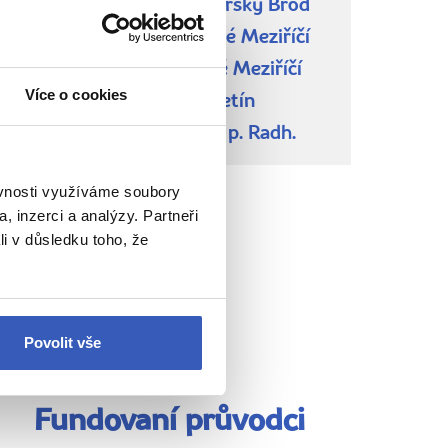
CA Pencil Travel – Uherský Brod
CA Via tours – Valašské Meziříčí
CK Valaška – Valašské Meziříčí
Více o cookies
CK Valaška – Vsetín
CK Valaška – Rožnov p. Radh.
ěvnosti využíváme soubory
, inzerci a analýzy. Partneři
li v důsledku toho, že
Povolit vše
Fundovaní průvodci