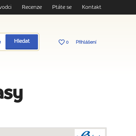
vodci
Recenze
Ptáte se
Kontakt
ě
Hledat
0
Přihlášení
asy