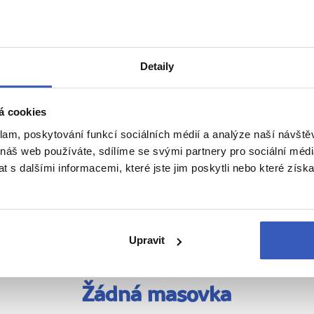
CA Ivana Kopecká – Pardubice
Detaily
á cookies
klam, poskytování funkcí sociálních médií a analýze naší návšt
 náš web používáte, sdílíme se svými partnery pro sociální média
 s dalšími informacemi, které jste jim poskytli nebo které získa
Naše péče nezná hranice
Upravit
Žádná masovka