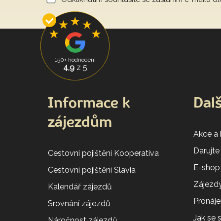
150+ hodnocení
4,9
z 5
Informace k
Dalš
zájezdům
Akce a
Darujte
Cestovní pojištění Kooperativa
E-shop
Cestovní pojištění Slavia
Zájezdy
Kalendář zájezdů
Pronáj
Srovnání zájezdů
Jak se
Náročnost zájezdů