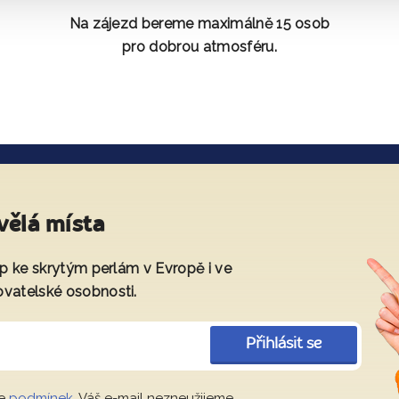
Na zájezd bereme maximálně 15 osob
pro dobrou atmosféru.
vělá místa
tup ke skrytým perlám v Evropě i ve
ovatelské osobnosti.
Přihlásit se
le
podmínek
. Váš e-mail nezneužijeme.