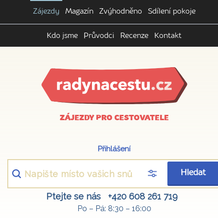
Zájezdy
Magazín
Zvýhodněno
Sdílení pokoje
Kdo jsme
Průvodci
Recenze
Kontakt
ZÁJEZDY PRO CESTOVATELE
Přihlášení
Hledat
Ptejte se nás
+420 608 261 719
Po – Pá: 8:30 – 16:00