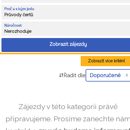
Proč a s kým jedu
Průvody čertů
Náročnost
Nerozhoduje
Zobrazit zájezdy
Zobrazit více kritérií
Řadit dle
Doporučené
Zájezdy v této kategorii právě
připravujeme. Prosíme zanechte ná