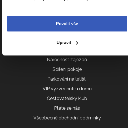
Informace k zájezdům
Cestovní pojištění Kooperativa
Povolit vše
Cestovní pojištění Slavia
Kalendář zájezdů
Upravit
Srovnání zájezdů
Náročnost zájezdů
Sdílení pokoje
Parkování na letišti
VIP vyzvednutí u domu
Cestovatelský klub
Ptáte se nás
Všeobecné obchodní podmínky