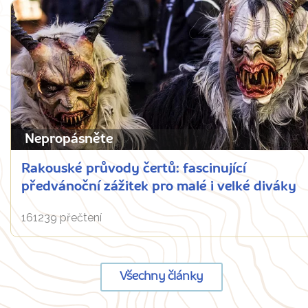
Nepropásněte
Rakouské průvody čertů: fascinující
předvánoční zážitek pro malé i velké diváky
161239 přečtení
Všechny články