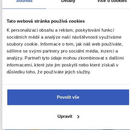
Souhlas
Detaily
Více o cookies
Tato webová stránka používá cookies
K personalizaci obsahu a reklam, poskytování funkcí
sociálních médií a analýze naší návštěvnosti využíváme
soubory cookie. Informace o tom, jak náš web používáte,
sdílíme se svými partnery pro sociální média, inzerci a
analýzy. Partneři tyto údaje mohou zkombinovat s dalšími
informacemi, které jste jim poskytli nebo které získali v
Oblíbená místa
důsledku toho, že používáte jejich služby.
TOP 7 destinací na svatební cestu či výročí:
Nepoznané, dobrodružné a krásné?
Poradíme, kde láska rozkvete!
Povolit vše
4459 přečtení
Upravit