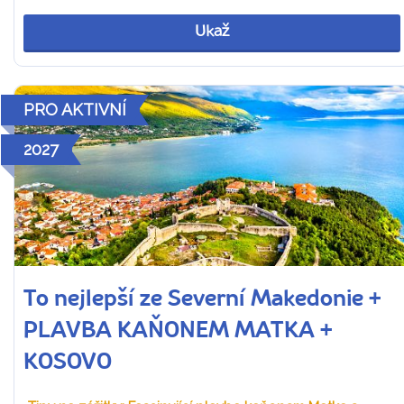
Ukaž
PRO AKTIVNÍ
2027
To nejlepší ze Severní Makedonie +
PLAVBA KAŇONEM MATKA +
KOSOVO