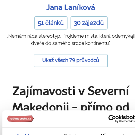
Jana Laníková
51 článků
30 zájezdů
„Nemám ráda stereotyp. Projdeme místa, která odemykají
dveře do samého srdce kontinentu."
Ukaž všech 79 průvodců
Zajímavosti v Severní
Makedonii
- přímo od
našich průvodců