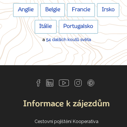
Anglie
Belgie
Francie
Irsko
Itálie
Portugalsko
a
54 dalších koutů světa
Informace k zájezdům
Cestovní pojištění Kooperativa