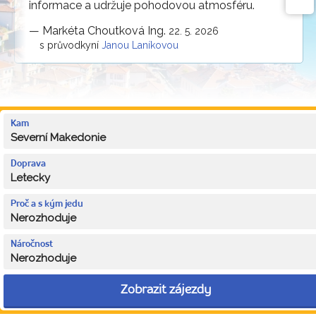
informace a udržuje pohodovou atmosféru.
—
Markéta Choutková Ing.
22. 5. 2026
s průvodkyní
Janou Laníkovou
Kam
Severní Makedonie
Doprava
Letecky
Proč a s kým jedu
Nerozhoduje
Náročnost
Nerozhoduje
Zobrazit zájezdy