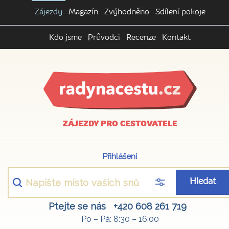
Zájezdy
Magazín
Zvýhodněno
Sdílení pokoje
Kdo jsme
Průvodci
Recenze
Kontakt
ZÁJEZDY PRO CESTOVATELE
Přihlášení
Hledat
Ptejte se nás
+420 608 261 719
Po – Pá: 8:30 – 16:00