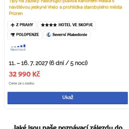
Tipy na zážitky: Fascinující plavba kaňonem Matka s
návštěvou jeskyně Vrelo a prohlídka starobylého města
Prizren
Z PRAHY
HOTEL VE SKOPJE
POLOPENZE
Severní Makedonie
Náročnost
11. – 16. 7. 2027 (6 dní / 5 nocí)
32 990 Kč
Cena za 1 osobu
Ukaž
Jaké jsou naše poznávací zájezdy do