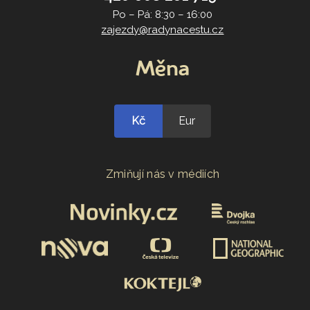
Po – Pá: 8:30 – 16:00
zajezdy@radynacestu.cz
Měna
Kč
Eur
Zmiňují nás v médiích