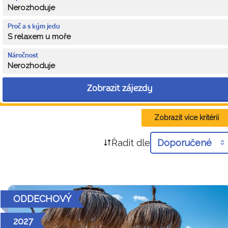
Nerozhoduje
Proč a s kým jedu
S relaxem u moře
Náročnost
Nerozhoduje
Zobrazit zájezdy
Zobrazit více kritérií
Řadit dle
Doporučené
ODDECHOVÝ
2027