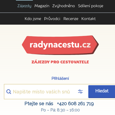
Zájezdy
Magazín
Zvýhodněno
Sdílení pokoje
Kdo jsme
Průvodci
Recenze
Kontakt
ZÁJEZDY PRO CESTOVATELE
Přihlášení
Hledat
Ptejte se nás
+420 608 261 719
Po – Pá: 8:30 – 16:00