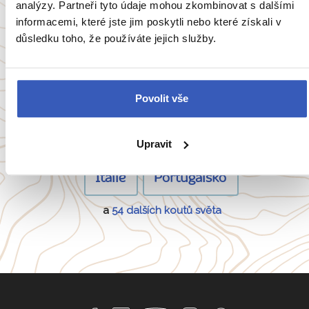
analýzy. Partneři tyto údaje mohou zkombinovat s dalšími
Zobrazit všechny články o Španělsku
informacemi, které jste jim poskytli nebo které získali v
důsledku toho, že používáte jejich služby.
Oblíbené cíle
Povolit vše
Anglie
Belgie
Francie
Irsko
Upravit
Itálie
Portugalsko
a
54 dalších koutů světa