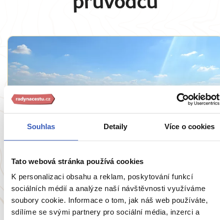
průvodců
Souhlas
Detaily
Více o cookies
Oblíbená místa
Sevilla: kráska, která stojí za to, aby byla
Tato webová stránka používá cookies
objevena. Zamilujete se na první pohled!
K personalizaci obsahu a reklam, poskytování funkcí
sociálních médií a analýze naší návštěvnosti využíváme
55261 přečtení
soubory cookie. Informace o tom, jak náš web používáte,
sdílíme se svými partnery pro sociální média, inzerci a