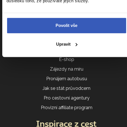
důsledku toho, že používáte jejich služby.
Všeobecné obchodní podmínky
Další služby
Povolit vše
Akce a besedy
Upravit
Darujte zájezd
E-shop
Zájezdy na míru
Pronájem autobusu
Jak se stát průvodcem
Pro cestovní agentury
Provizní affiliate program
Inspirace z cest