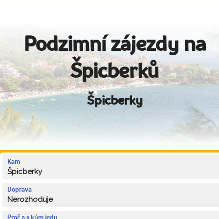
Podzimní zájezdy na
Špicberků
Špicberky
Kam
Špicberky
Doprava
Nerozhoduje
Proč a s kým jedu