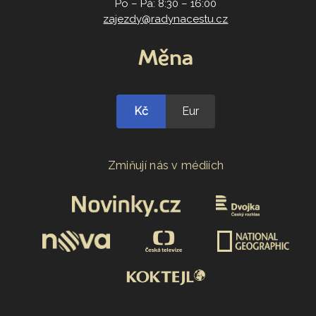
Po – Pá: 8:30 – 16:00
zajezdy@radynacestu.cz
Měna
Kč
Eur
Zmiňují nás v médiích