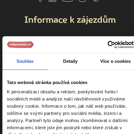
Informace k zájezdům
Cestovní pojištění Kooperativa
Cestovní pojištění Slavia
Kalendář zájezdů
Souhlas
Detaily
Více o cookies
Srovnání zájezdů
Náročnost zájezdů
Tato webová stránka používá cookies
Sdílení pokoje
K personalizaci obsahu a reklam, poskytování funkcí
sociálních médií a analýze naší návštěvnosti využíváme
Parkování na letišti
soubory cookie. Informace o tom, jak náš web používáte,
VIP vyzvednutí u domu
sdílíme se svými partnery pro sociální média, inzerci a
Cestovatelský klub
analýzy. Partneři tyto údaje mohou zkombinovat s dalšími
informacemi, které jste jim poskytli nebo které získali v
Ptáte se nás