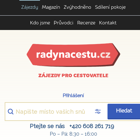
Zájezdy
Magazín
Zvýhodněno
Sdílení pokoje
Kdo jsme
Průvodci
Recenze
Kontakt
ZÁJEZDY PRO CESTOVATELE
Přihlášení
Hledat
Ptejte se nás
+420 608 261 719
Po – Pá: 8:30 – 16:00