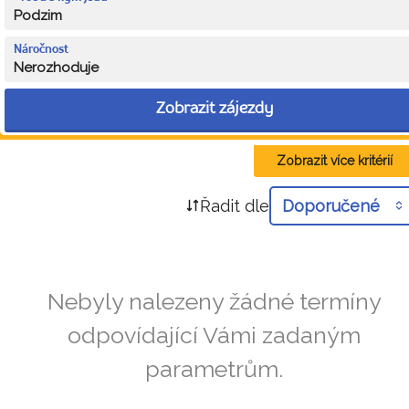
Podzim
Náročnost
Nerozhoduje
Zobrazit zájezdy
Zobrazit více kritérií
Řadit dle
Doporučené
Nebyly nalezeny žádné termíny
odpovídající Vámi zadaným
parametrům.