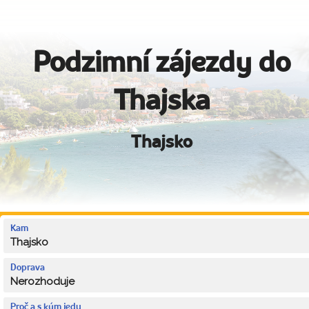
Podzimní zájezdy do
Thajska
Thajsko
Kam
Thajsko
Doprava
Nerozhoduje
Proč a s kým jedu