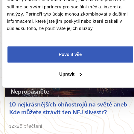
aktivit, kterým se obloukem vyhněte!
sdílíme se svými partnery pro sociální média, inzerci a
analýzy. Partneři tyto údaje mohou zkombinovat s dalšími
7855 přečtení
informacemi, které jste jim poskytli nebo které získali v
důsledku toho, že používáte jejich služby.
Povolit vše
Upravit
Nepropásněte
10 nejkrásnějších ohňostrojů na světě aneb
Kde můžete strávit ten NEJ silvestr?
12326 přečtení