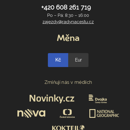
+420 608 261 719
Po – Pá: 8:30 – 16:00
zajezdy@radynacestu.cz
Měna
Kč
Eur
Zmiňují nás v médiích