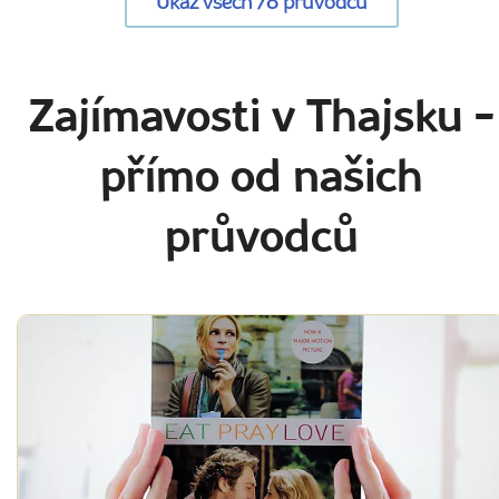
Ukaž všech 78 průvodců
Zajímavosti v Thajsku
-
přímo od našich
průvodců