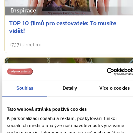
Inspirace
TOP 10 filmů pro cestovatele: To musíte
vidět!
17371 přečtení
Souhlas
Detaily
Více o cookies
Tato webová stránka používá cookies
Rady na cestu
K personalizaci obsahu a reklam, poskytování funkcí
sociálních médií a analýze naší návštěvnosti využíváme
Etika ve vztahu ke zvířatům: 12 turistických
soubory cookie. Informace o tom, jak náš web používáte,