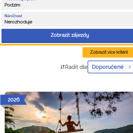
Podzim
Náročnost
Nerozhoduje
Zobrazit zájezdy
Zobrazit více kritérií
Řadit dle
Doporučené
2026