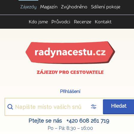
Zájezdy
Magazín
Zvýhodněno
Sdílení pokoje
Kdo jsme
Průvodci
Recenze
Kontakt
ZÁJEZDY PRO CESTOVATELE
Přihlášení
Hledat
Ptejte se nás
+420 608 261 719
Po – Pá: 8:30 – 16:00