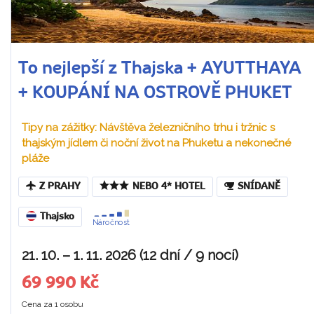
To nejlepší z Thajska + AYUTTHAYA
+ KOUPÁNÍ NA OSTROVĚ PHUKET
Tipy na zážitky: Návštěva železničního trhu i tržnic s
thajským jídlem či noční život na Phuketu a nekonečné
pláže
Z PRAHY
NEBO 4* HOTEL
SNÍDANĚ
Thajsko
Náročnost
21. 10. – 1. 11. 2026 (12 dní / 9 nocí)
69 990 Kč
Cena za 1 osobu