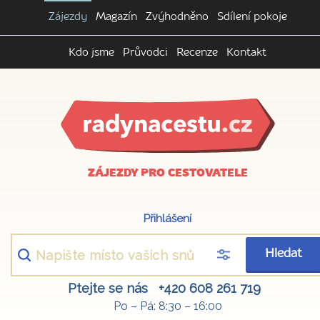
Zájezdy
Magazín
Zvýhodněno
Sdílení pokoje
Kdo jsme
Průvodci
Recenze
Kontakt
ZÁJEZDY PRO CESTOVATELE
Přihlášení
Hledat
Ptejte se nás
+420 608 261 719
Po – Pá: 8:30 – 16:00