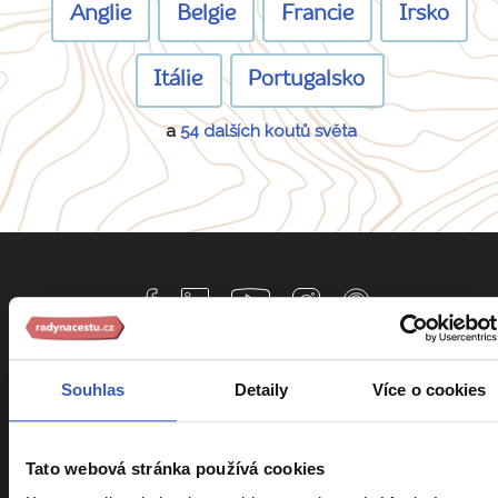
Anglie
Belgie
Francie
Irsko
Itálie
Portugalsko
a
54 dalších koutů světa
Informace k zájezdům
Souhlas
Detaily
Více o cookies
Cestovní pojištění Kooperativa
Tato webová stránka používá cookies
Cestovní pojištění Slavia