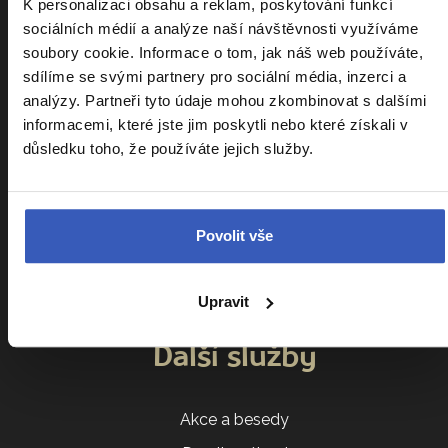
K personalizaci obsahu a reklam, poskytování funkcí
Kalendář zájezdů
sociálních médií a analýze naší návštěvnosti využíváme
soubory cookie. Informace o tom, jak náš web používáte,
Srovnání zájezdů
sdílíme se svými partnery pro sociální média, inzerci a
Náročnost zájezdů
analýzy. Partneři tyto údaje mohou zkombinovat s dalšími
informacemi, které jste jim poskytli nebo které získali v
Sdílení pokoje
důsledku toho, že používáte jejich služby.
Parkování na letišti
VIP vyzvednutí u domu
Cestovatelský klub
Povolit vše
Ptáte se nás
Všeobecné obchodní podmínky
Upravit
Další služby
Akce a besedy