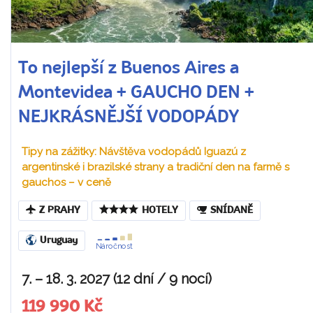
To nejlepší z Buenos Aires a
Montevidea + GAUCHO DEN +
NEJKRÁSNĚJŠÍ VODOPÁDY
Tipy na zážitky: Návštěva vodopádů Iguazú z
argentinské i brazilské strany a tradiční den na farmě s
gauchos – v ceně
Z PRAHY
HOTELY
SNÍDANĚ
Uruguay
Náročnost
7. – 18. 3. 2027 (12 dní / 9 nocí)
119 990 Kč