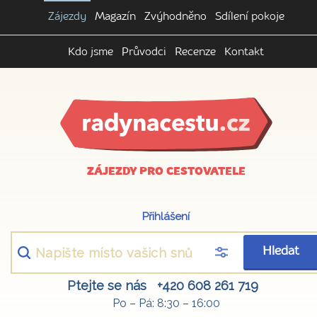
Zájezdy
Magazín
Zvýhodněno
Sdílení pokoje
Kdo jsme
Průvodci
Recenze
Kontakt
ZÁJEZDY PRO CESTOVATELE
Přihlášení
Hledat
Ptejte se nás
+420 608 261 719
Po – Pá: 8:30 – 16:00