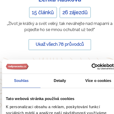
15 článků
26 zájezdů
„Život je krátký a svět velký, tak neváhejte nad mapami a
pojeďte ho se mnou ochutnat už teď!"
Ukaž všech 78 průvodců
Oblíbené cíle
Souhlas
Detaily
Více o cookies
Anglie
Belgie
Francie
Irsko
Tato webová stránka používá cookies
Itálie
Portugalsko
K personalizaci obsahu a reklam, poskytování funkcí
sociálních médií a analýze naší návštěvnosti využíváme