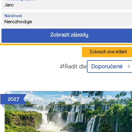
Jaro
Náročnost
Nerozhoduje
Zobrazit zájezdy
Zobrazit více kritérií
Řadit dle
Doporučené
2027