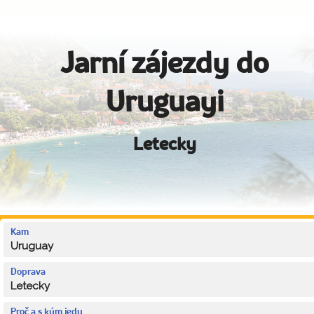
Jarní zájezdy do
Uruguayi
Letecky
Kam
Uruguay
Doprava
Letecky
Proč a s kým jedu