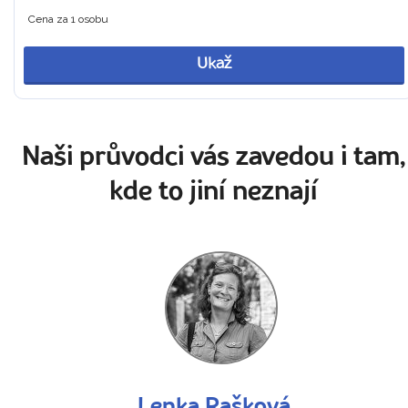
Cena za 1 osobu
Ukaž
Naši průvodci vás zavedou i tam,
kde to jiní neznají
Lenka Rašková