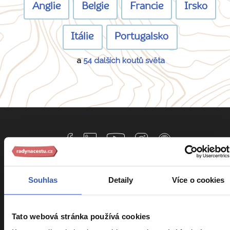
Anglie
Belgie
Francie
Irsko
Itálie
Portugalsko
a
54 dalších koutů světa
Informace k zájezdům
Souhlas
Detaily
Více o cookies
Cestovní pojištění Kooperativa
Tato webová stránka používá cookies
Cestovní pojištění Slavia