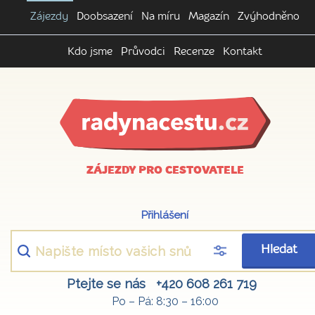
Zájezdy
Doobsazení
Na míru
Magazín
Zvýhodněno
Kdo jsme
Průvodci
Recenze
Kontakt
ZÁJEZDY PRO CESTOVATELE
Přihlášení
Hledat
Ptejte se nás
+420 608 261 719
Po – Pá: 8:30 – 16:00