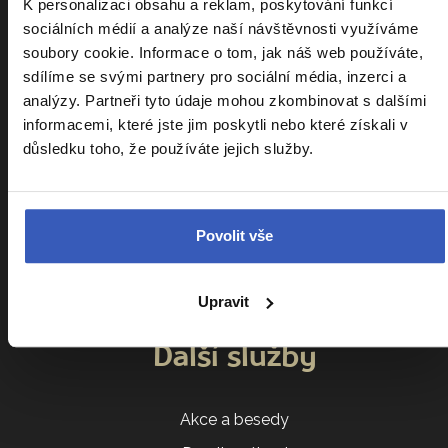
K personalizaci obsahu a reklam, poskytování funkcí
Kalendář zájezdů
sociálních médií a analýze naší návštěvnosti využíváme
soubory cookie. Informace o tom, jak náš web používáte,
Srovnání zájezdů
sdílíme se svými partnery pro sociální média, inzerci a
Náročnost zájezdů
analýzy. Partneři tyto údaje mohou zkombinovat s dalšími
informacemi, které jste jim poskytli nebo které získali v
Sdílení pokoje
důsledku toho, že používáte jejich služby.
Parkování na letišti
VIP vyzvednutí u domu
Cestovatelský klub
Povolit vše
Ptáte se nás
Všeobecné obchodní podmínky
Upravit
Další služby
Akce a besedy