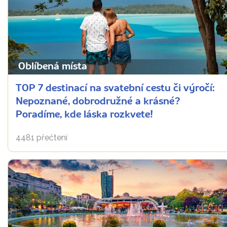
Oblíbená místa
TOP 7 destinací na svatební cestu či výročí:
Nepoznané, dobrodružné a krásné?
Poradíme, kde láska rozkvete!
4481 přečtení