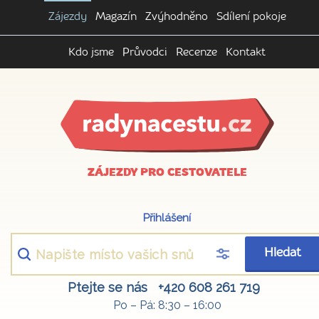
Zájezdy
Magazín
Zvýhodněno
Sdílení pokoje
Kdo jsme
Průvodci
Recenze
Kontakt
ZÁJEZDY PRO CESTOVATELE
Přihlášení
Hledat
Ptejte se nás
+420 608 261 719
Po – Pá: 8:30 – 16:00