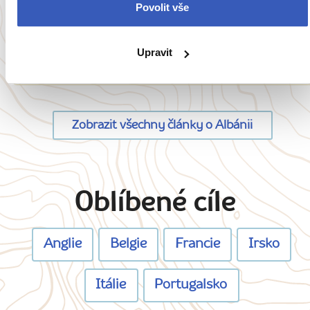
Povolit vše
Gjirokastra: Utečte do středověku v
malebném městě tisíce schodů
Upravit
4712 přečtení
Zobrazit všechny články o Albánii
Oblíbené cíle
Anglie
Belgie
Francie
Irsko
Itálie
Portugalsko