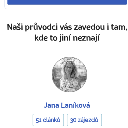
Naši průvodci vás zavedou i tam,
kde to jiní neznají
Jana Laníková
51 článků
30 zájezdů