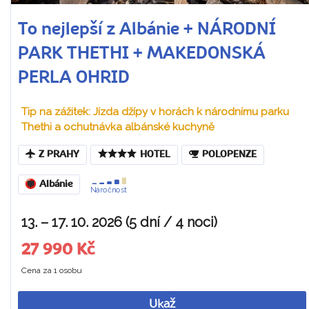
To nejlepší z Albánie + NÁRODNÍ
PARK THETHI + MAKEDONSKÁ
PERLA OHRID
Tip na zážitek: Jízda džípy v horách k národnímu parku
Thethi a ochutnávka albánské kuchyně
Z PRAHY
HOTEL
POLOPENZE
Albánie
Náročnost
13. – 17. 10. 2026 (5 dní / 4 noci)
27 990 Kč
Cena za 1 osobu
Ukaž