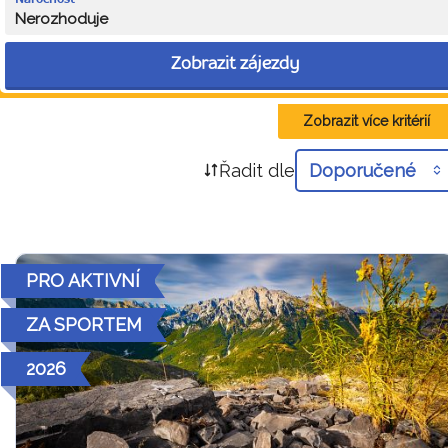
Nerozhoduje
Zobrazit zájezdy
Zobrazit více kritérií
Řadit dle
Doporučené
PRO AKTIVNÍ
ZA SPORTEM
2026