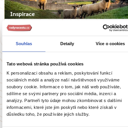
Inspirace
Pět nejmalebnějších vesnic Anglie: klenoty
Cotswolds nabízí umění, historii, zábavu i
eleganci
Souhlas
Detaily
Více o cookies
2378 přečtení
Tato webová stránka používá cookies
K personalizaci obsahu a reklam, poskytování funkcí
Zobrazit všechny články o Anglii
sociálních médií a analýze naší návštěvnosti využíváme
soubory cookie. Informace o tom, jak náš web používáte,
sdílíme se svými partnery pro sociální média, inzerci a
analýzy. Partneři tyto údaje mohou zkombinovat s dalšími
informacemi, které jste jim poskytli nebo které získali v
Oblíbené cíle
důsledku toho, že používáte jejich služby.