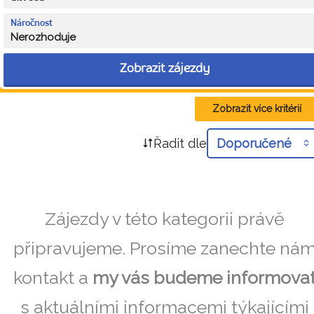
Náročnost
Nerozhoduje
Zobrazit zájezdy
Zobrazit více kritérií
Řadit dle
Doporučené
Zájezdy v této kategorii právě
připravujeme. Prosíme zanechte ná
kontakt a
my vás budeme informova
s aktuálními informacemi týkajícími