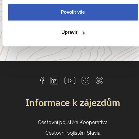
Anglie
Belgie
Francie
Irsko
Povolit vše
Itálie
Portugalsko
Upravit
a
54 dalších koutů světa
Informace k zájezdům
Cestovní pojištění Kooperativa
Cestovní pojištění Slavia