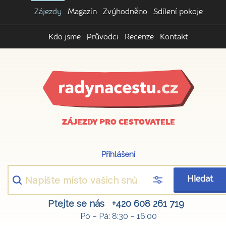
Zájezdy
Magazín
Zvýhodněno
Sdílení pokoje
Kdo jsme
Průvodci
Recenze
Kontakt
ZÁJEZDY PRO CESTOVATELE
Přihlášení
Hledat
Ptejte se nás
+420 608 261 719
Po – Pá: 8:30 – 16:00