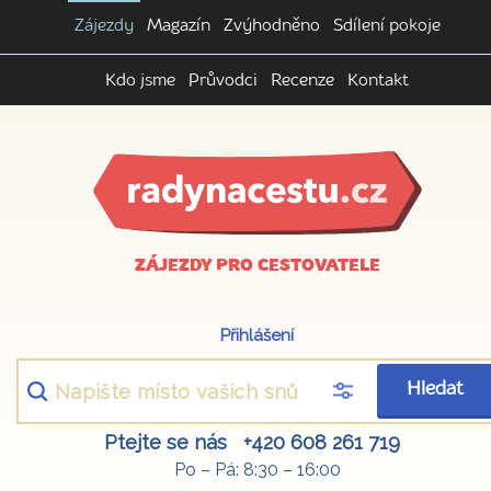
Zájezdy
Magazín
Zvýhodněno
Sdílení pokoje
Kdo jsme
Průvodci
Recenze
Kontakt
ZÁJEZDY PRO CESTOVATELE
Přihlášení
Hledat
Ptejte se nás
+420 608 261 719
Po – Pá: 8:30 – 16:00