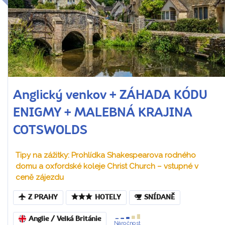
Anglický venkov + ZÁHADA KÓDU
ENIGMY + MALEBNÁ KRAJINA
COTSWOLDS
Tipy na zážitky: Prohlídka Shakespearova rodného
domu a oxfordské koleje Christ Church – vstupné v
ceně zájezdu
Z PRAHY
HOTELY
SNÍDANĚ
Anglie / Velká Británie
Náročnost