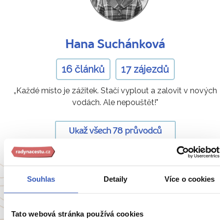
Hana Suchánková
16 článků
17 zájezdů
„Každé místo je zážitek. Stačí vyplout a zalovit v nových
vodách. Ale nepouštět!"
Ukaž všech 78 průvodců
Souhlas
Detaily
Více o cookies
Oblíbené cíle
Tato webová stránka používá cookies
Anglie
Belgie
Francie
Irsko