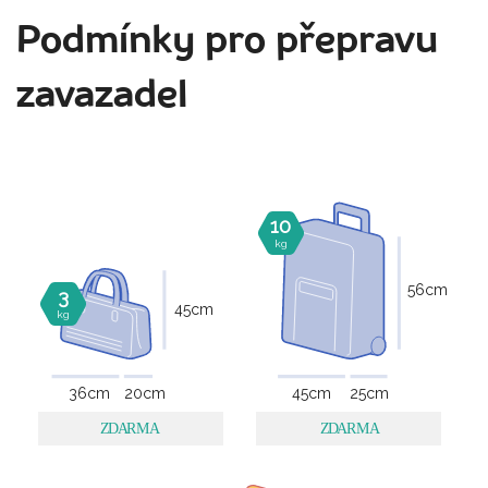
Podmínky pro přepravu
zavazadel
10
kg
56
cm
3
45
cm
kg
36
cm
20
cm
45
cm
25
cm