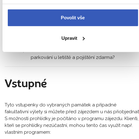
místě: 220 GBP (na platební kartě)
spropitné řidičům cca 3 GBP osoba/pobyt
Povolit vše
povolení ETA pro vstup do Spojeného království
příplatek za jednolůžkový pokoj: 10 000 Kč
Upravit
Víte, že členové
věrnostního klubu
mohou mít od nás
parkování u letiště a pojištění zdarma?
Vstupné
Tyto vstupenky do vybraných památek a případné
fakultativní výlety si můžete před zájezdem u nás přiobjednat
S možností prohlídky je počítáno v programu zájezdu. Klienti,
kteří se prohlídky nezúčastní, mohou tento čas využít např.
vlastním programem: