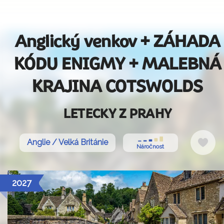
Anglický venkov + ZÁHADA
KÓDU ENIGMY + MALEBNÁ
KRAJINA COTSWOLDS
LETECKY Z PRAHY
Do
Anglie / Velká Británie
Náročnost
oblí
2027