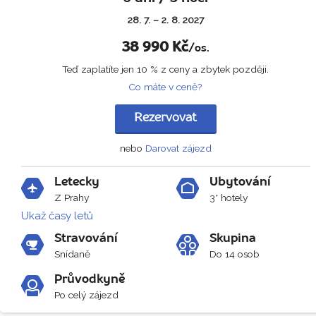
28. 7. – 2. 8. 2027
38 990
Kč
/os.
Teď zaplatíte jen 10 % z ceny a zbytek později.
Co máte v ceně?
Rezervovat
nebo
Darovat zájezd
Letecky
Ubytování
Z Prahy
3* hotely
Ukaž časy letů
Stravování
Skupina
Snídaně
Do 14 osob
Průvodkyně
Po celý zájezd