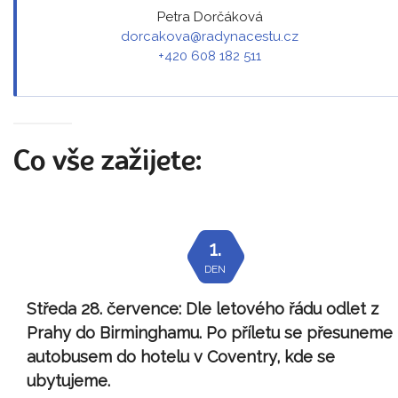
Petra Dorčáková
dorcakova@radynacestu.cz
+420 608 182 511
Co vše zažijete:
1.
DEN
Středa 28. července:
Dle letového řádu odlet z
Prahy do Birminghamu. Po příletu se přesuneme
autobusem do hotelu v Coventry, kde se
ubytujeme.