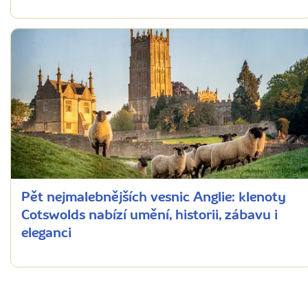
Pět nejmalebnějších vesnic Anglie: klenoty
Cotswolds nabízí umění, historii, zábavu i
eleganci