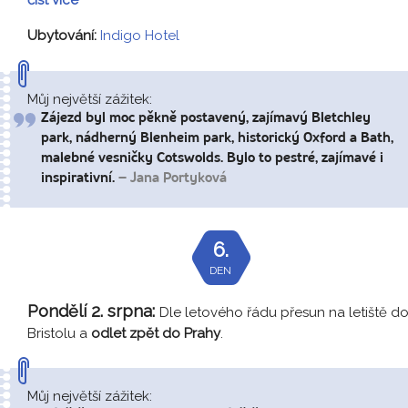
Ubytování:
Indigo Hotel
Můj největší zážitek:
Zájezd byl moc pěkně postavený, zajímavý Bletchley
park, nádherný Blenheim park, historický Oxford a Bath,
malebné vesničky Cotswolds. Bylo to pestré, zajímavé i
inspirativní.
– Jana Portyková
6.
DEN
Pondělí 2. srpna:
Dle letového řádu přesun na letiště d
Bristolu a
odlet zpět do Prahy
.
Můj největší zážitek: