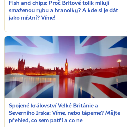
Fish and chips: Proč Britové tolik milují
smaženou rybu a hranolky? A kde si je dát
jako místní? Víme!
Spojené království Velké Británie a
Severního Irska: Víme, nebo tápeme? Mějte
přehled, co sem patří a co ne