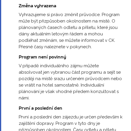
Změna vyhrazena
Vyhrazujeme si právo změnit průvodce. Program
může být přizpůsoben okolnostem na místě. O
plánovaných časech odletu a příletu, které jsou
dány aktuálním letovým řádem a mohou
podléhat změnám, se můžete informovat v CK.
Přesné časy naleznete v pokynech.
Program není povinný
V případě individuálního zájmu můžete
absolvovat jen vybranou část programu a sejít se
později na místě srazu určeném průvodcem nebo
se vrátit na hotel samostatně. Individuální
plánování je však vhodné předem konzultovat s
námi.
První a poslední den
První a poslední den zájezdu je určen především k
zajištění dopravy. Program v tyto dny je
přizpůsoben okolnostem. Časy odletu a příletu,