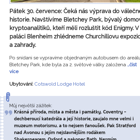
Pátek 30. července:
Čeká nás výprava do válečn
historie. Navštívíme Bletchey Park, bývalý domo
kryptoanalitiků, kteří měli rozluštit kód Enigmy. V
paláci Blenheim zhlédneme Churchillovu expozic
a zahrady.
Po snídani se vypravíme objednaným autobusem do areál
Bletchey Park, kde byla za 2. světové války založena
…číst
více
Ubytování:
Cotswold Lodge Hotel
Můj největší zážitek:
Krásná příroda, místa a města i památky. Coventry -
dechberoucí katedrála a její historie, zaujalo mne velmi i
muzeum motorismu. a to nejsem fanoušek. Pak Stratford
nad Avonou s jejím nejslavnějším rodákem
Shakespearem, Oxford a nakonec Bath. Nesmím