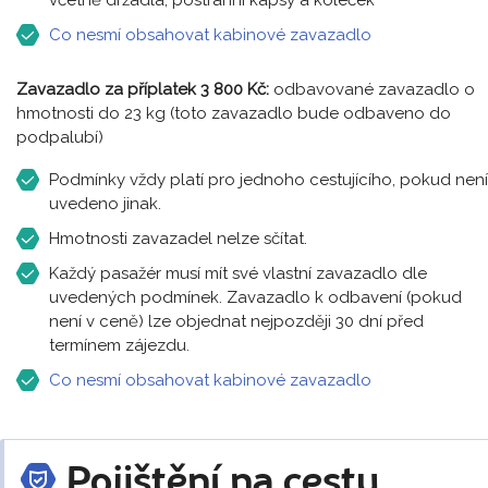
včetně držadla, postranní kapsy a koleček
Co nesmí obsahovat kabinové zavazadlo
Zavazadlo za příplatek 3 800 Kč:
odbavované zavazadlo o
hmotnosti do 23 kg (toto zavazadlo bude odbaveno do
podpalubí)
Podmínky vždy platí pro jednoho cestujícího, pokud není
uvedeno jinak.
Hmotnosti zavazadel nelze sčítat.
Každý pasažér musí mít své vlastní zavazadlo dle
uvedených podmínek. Zavazadlo k odbavení (pokud
není v ceně) lze objednat nejpozději 30 dní před
termínem zájezdu.
Co nesmí obsahovat kabinové zavazadlo
Pojištění na cestu