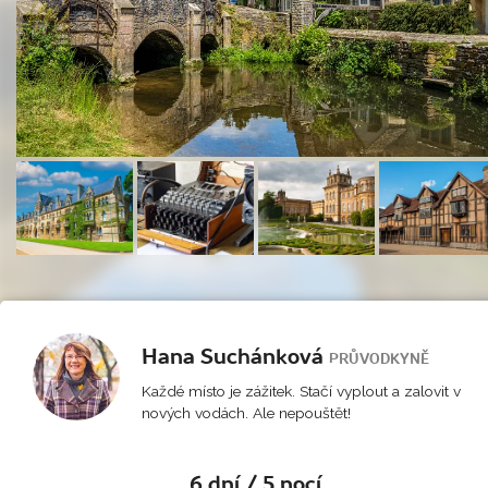
Hana Suchánková
PRŮVODKYNĚ
Každé místo je zážitek. Stačí vyplout a zalovit v
nových vodách. Ale nepouštět!
6 dní / 5 nocí