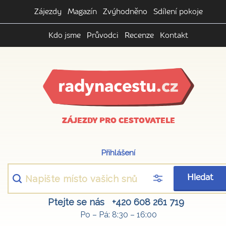
Zájezdy
Magazín
Zvýhodněno
Sdílení pokoje
Kdo jsme
Průvodci
Recenze
Kontakt
ZÁJEZDY PRO CESTOVATELE
Přihlášení
Hledat
Ptejte se nás
+420 608 261 719
Po – Pá: 8:30 – 16:00