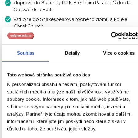
doprava do Bletchey Park, Blenheim Palace, Oxfordu,
Cotswolds a Bath
vstupné do Shakespearova rodného domu a koleje
Christ Church
služby průvodce (mimo individuální program)
pojištění záruky pro případ úpadku CK
Souhlas
Detaily
Více o cookies
Co cena nezahrnuje?
Tato webová stránka používá cookies
K personalizaci obsahu a reklam, poskytování funkcí
cestovní pojištění
sociálních médií a analýze naší návštěvnosti využíváme
soubory cookie. Informace o tom, jak náš web používáte,
vstupné na místě
sdílíme se svými partnery pro sociální média, inzerci a
zavazadla za příplatek dle podmínek pro přepravu
analýzy. Partneři tyto údaje mohou zkombinovat s dalšími
zavazadel
informacemi, které jste jim poskytli nebo které získali v
doprava místní hromadnou dopravou
důsledku toho, že používáte jejich služby.
doporučené kapesné včetně vstupného a dopravy na