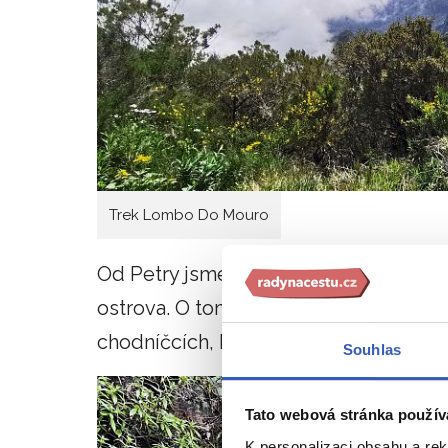
Trek Lombo Do Mouro
Od Petry jsme se také dozvěděli, že 
ostrova. O tom jsme se přesvědčili na
chodníčcích, kterými je protkaný celý 
Souhlas
Tato webová stránka použív
K personalizaci obsahu a re