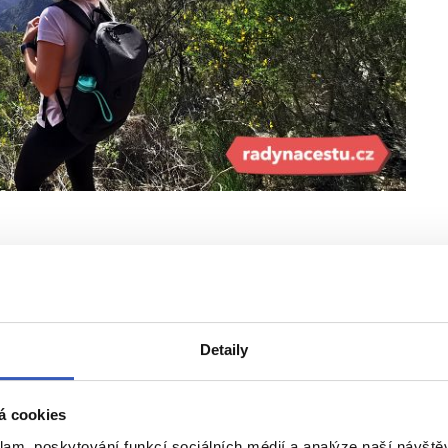
levády přivádějí vodu do všech koutů
 vlastní oči, když jsme se po takových
ostrov, procházeli.
Detaily
á cookies
klam, poskytování funkcí sociálních médií a analýze naší návšt