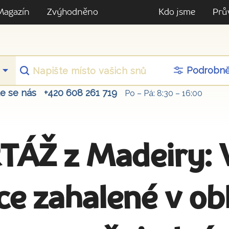
Magazín
Zvýhodněno
Kdo jsme
Prů
Podrobn
te se nás
+420 608 261 719
Po – Pá: 8:30 – 16:00
ÁŽ z Madeiry: V
ce zahalené v ob