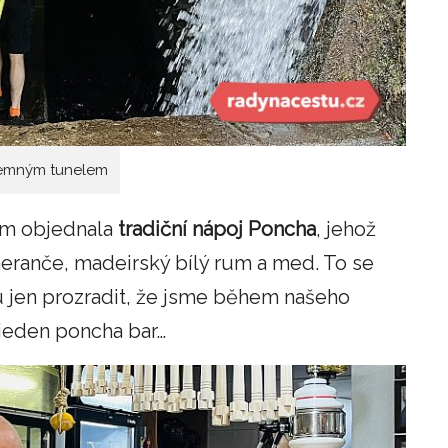
temným tunelem
nám objednala
tradiční nápoj Poncha
, jehož
eranče, madeirský bílý rum a med. To se
 jen prozradit, že jsme během našeho
 jeden poncha bar…