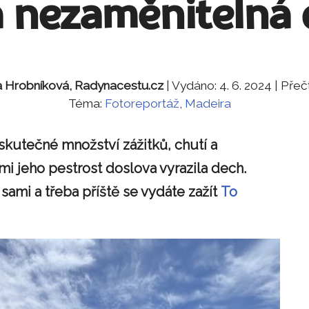
a nezaměnitelná 
a Hrobníková, Radynacestu.cz
| Vydáno: 4. 6. 2024 | Pře
Téma:
Fotoreportáž
,
Madeira
skutečné množství zážitků, chutí a
i jeho pestrost doslova vyrazila dech.
sami a třeba příště se vydáte zažít
To