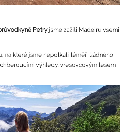
průvodkyně Petry
jsme zažili Madeiru všemi
, na které jsme nepotkali téměř žádného
dechberoucími výhledy, vřesovcovým lesem