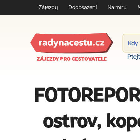
Zájezdy
Doobsazení
Na míru
Ptej
ZÁJEZDY PRO CESTOVATELE
FOTOREPORT
ostrov, kop