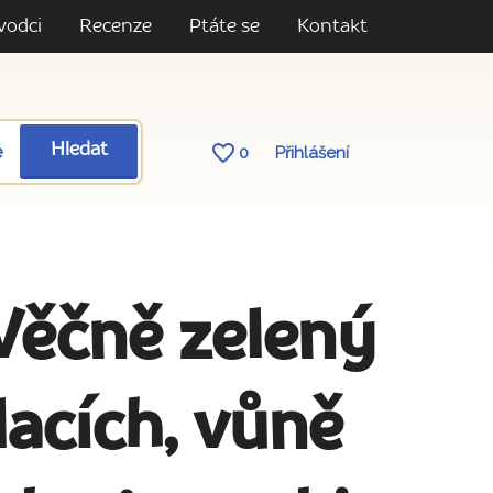
vodci
Recenze
Ptáte se
Kontakt
ě
Hledat
0
Přihlášení
ěčně zelený
lacích, vůně