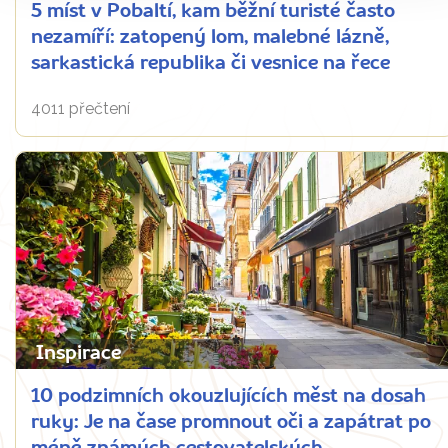
5 míst v Pobaltí, kam běžní turisté často
nezamíří: zatopený lom, malebné lázně,
sarkastická republika či vesnice na řece
4011 přečtení
Inspirace
10 podzimních okouzlujících měst na dosah
ruky: Je na čase promnout oči a zapátrat po