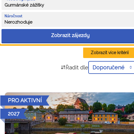
Gurmánské zážitky
Náročnost
Nerozhoduje
Zobrazit zájezdy
Zobrazit více kritérií
Řadit dle
Doporučené
PRO AKTIVNÍ
2027