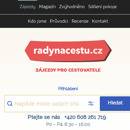
Zájezdy
Magazín
Zvýhodněno
Sdílení pokoje
Kdo jsme
Průvodci
Recenze
Kontakt
ZÁJEZDY PRO CESTOVATELE
Přihlášení
Hledat
Ptejte se nás
+420 608 261 719
Po – Pá: 8:30 – 16:00