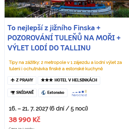
To nejlepší z jižního Finska +
POZOROVÁNÍ TULEŇŮ NA MOŘI +
VÝLET LODÍ DO TALLINU
Tipy na zážitky: 2 metropole v 1 zájezdu a lodní výlet za
tuleni i ochutnávka finské a estonské kuchyně
Z PRAHY
HOTEL V HELSINKÁCH
SNÍDANĚ
Estonsko
Náročnost
16. – 21. 7. 2027 (6 dní / 5 nocí)
38 990 Kč
Cena za 1 osobu