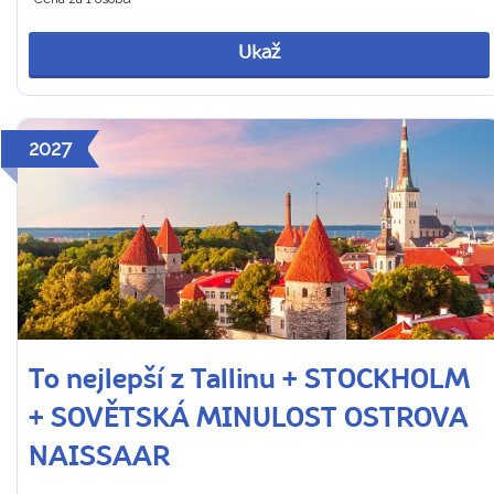
Ukaž
2027
To nejlepší z Tallinu + STOCKHOLM
+ SOVĚTSKÁ MINULOST OSTROVA
NAISSAAR