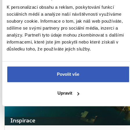
K personalizaci obsahu a reklam, poskytování funkcí
Inspirace
sociálních médií a analýze naší návštěvnosti využíváme
soubory cookie. Informace o tom, jak náš web používáte,
5 nejkrásnějších přírodních momentů v
sdílíme se svými partnery pro sociální média, inzerci a
Pobaltí: národní parky, vodopády i písečné
analýzy. Partneři tyto údaje mohou zkombinovat s dalšími
duny
informacemi, které jste jim poskytli nebo které získali v
důsledku toho, že používáte jejich služby.
1413 přečtení
Povolit vše
Upravit
Inspirace