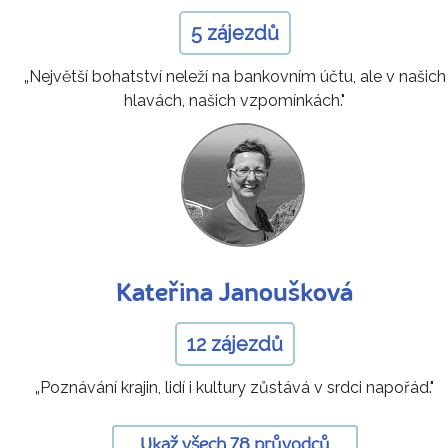
5 zájezdů
„Největší bohatství neleží na bankovním účtu, ale v našich
hlavách, našich vzpomínkách."
Kateřina Janoušková
12 zájezdů
„Poznávání krajin, lidí i kultury zůstává v srdci napořád."
Ukaž všech 78 průvodců